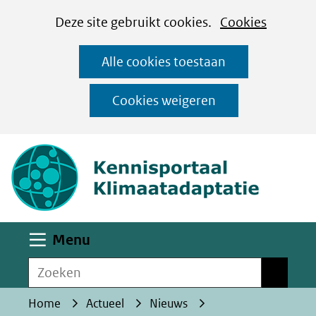
Cookies
Ga
Hier
Deze site gebruikt cookies.
Cookies
instellen
naar
kan
Alle cookies toestaan
de
het
inhoud
gebruik
Cookies weigeren
van
(naar homepa
cookies
op
deze
website
worden
Uitklappen
Menu
toegestaan
Zoeken
of
Zoeken
geweigerd.
Home
Actueel
Nieuws