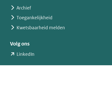
Archief
Toegankelijkheid
Kwetsbaarheid melden
Volg ons
(opent
LinkedIn
in
nieuw
venster)
(verwijst
naar
een
andere