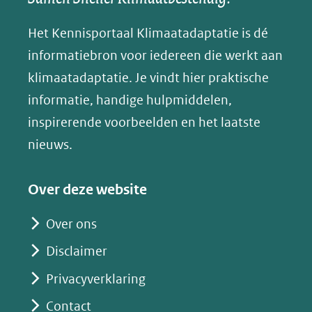
andere
andere
andere
k
(verwijst
website)
website)
website)
Het Kennisportaal Klimaatadaptatie is dé
y
naar
(opent
informatiebron voor iedereen die werkt aan
een
in
klimaatadaptatie. Je vindt hier praktische
andere
nieuw
informatie, handige hulpmiddelen,
website)
venster)
inspirerende voorbeelden en het laatste
(verwijst
nieuws.
naar
een
Over deze website
andere
website)
Over ons
Disclaimer
Privacyverklaring
Contact