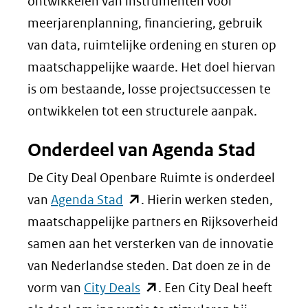
ontwikkelen van instrumenten voor
meerjarenplanning, financiering, gebruik
van data, ruimtelijke ordening en sturen op
maatschappelijke waarde. Het doel hiervan
is om bestaande, losse projectsuccessen te
ontwikkelen tot een structurele aanpak.
Onderdeel van Agenda Stad
De City Deal Openbare Ruimte is onderdeel
(opent
van
Agenda Stad
. Hierin werken steden,
in
maatschappelijke partners en Rijksoverheid
nieuw
samen aan het versterken van de innovatie
venster)
van Nederlandse steden. Dat doen ze in de
(verwijst
(opent
vorm van
City Deals
. Een City Deal heeft