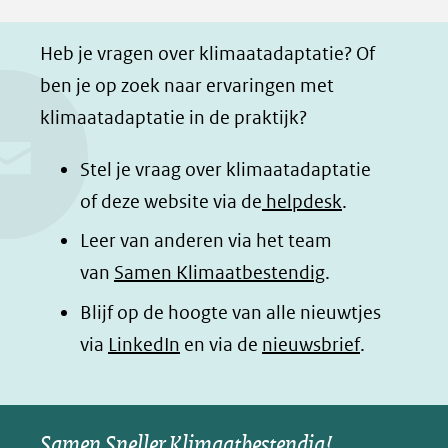
F
L
W
i
a
i
h
n
Heb je vragen over klimaatadaptatie? Of
c
n
a
a
ben je op zoek naar ervaringen met
e
k
t
d
klimaatadaptatie in de praktijk?
b
e
s
e
o
d
a
l
Stel je vraag over klimaatadaptatie
o
I
p
e
of deze website via de
helpdesk
.
k
n
p
n
Leer van anderen via het team
(opent
(opent
(opent
o
van
Samen Klimaatbestendig
.
in
in
in
p
Blijf op de hoogte van alle nieuwtjes
nieuw
nieuw
nieuw
B
(opent
via
LinkedIn
venster)
venster)
en via de
venster)
nieuwsbrief
.
l
(verwijst
(verwijst
(verwijst
in
u
naar
naar
naar
e
nieuw
een
een
een
s
Samen Sneller Klimaatbestendig!
venster)