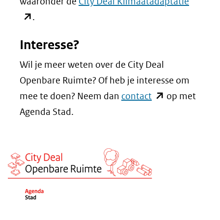
(opent
waaronder de
City Deal Klimaatadaptatie
in
.
nieuw
Interesse?
venster
(verwijs
Wil je meer weten over de City Deal
naar
Openbare Ruimte? Of heb je interesse om
een
(opent
mee te doen? Neem dan
contact
op met
andere
in
Agenda Stad.
website
nieuw
venster)
(verwijst
naar
een
andere