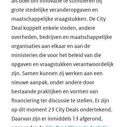
naar
in
als doel om innovatie te stimuleren bij
een
nieuw
grote stedelijke veranderopgaven en
andere
venster)
maatschappelijke vraagstukken. De City
website)
(verwijst
Deal koppelt enkele steden, andere
naar
overheden, bedrijven en maatschappelijke
een
organisaties aan elkaar en aan de
andere
ministeries die voor het beleid van die
website)
opgaven en vraagstukken verantwoordelijk
zijn. Samen kunnen zij werken aan een
nieuwe aanpak, onder andere door
bestaande praktijken en vormen van
financiering ter discussie te stellen. Er zijn
op dit moment 23 City Deals ondertekend.
Daarvan zijn er inmiddels 13 afgerond,