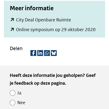
website)
Meer informatie
(opent
City Deal Openbare Ruimte
in
(opent
Online symposium op 29 oktober 2020
nieuw
in
venster)
nieuw
Delen
(verwijst
venste
naar
(verwij
D
D
D
D
een
naar
e
e
e
e
Kopie
andere
Heeft deze informatie jou geholpen? Geef
een
l
l
l
z
website)
van
je feedback op deze pagina.
e
e
e
e
ander
Paginawaardering
n
n
n
p
websit
Ja
o
o
o
a
Nee
p
p
p
g