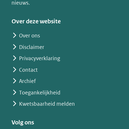
nieuws.
naar
een
Over deze website
andere
website)
Over ons
Disclaimer
Privacyverklaring
Contact
Archief
Toegankelijkheid
Kwetsbaarheid melden
Volg ons