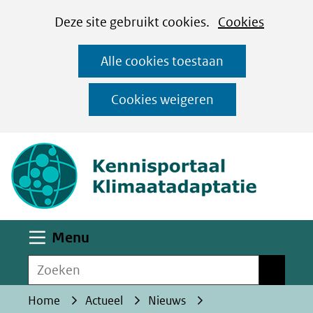
Cookies
Ga
Hier
Deze site gebruikt cookies.
Cookies
instellen
naar
kan
Alle cookies toestaan
de
het
inhoud
gebruik
Cookies weigeren
van
(naar homepa
cookies
op
deze
website
worden
Uitklappen
Menu
toegestaan
Zoeken
of
Zoeken
geweigerd.
Home
Actueel
Nieuws