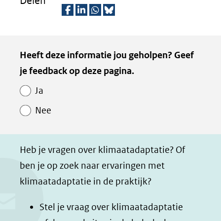
Delen
D
D
D
D
e
e
e
e
Kopie
Heeft deze informatie jou geholpen? Geef
l
l
l
z
van
je feedback op deze pagina.
e
e
e
e
Paginawaardering
n
n
n
p
Ja
o
o
o
a
Nee
p
p
p
g
F
L
W
i
a
i
h
n
Heb je vragen over klimaatadaptatie? Of
c
n
a
a
ben je op zoek naar ervaringen met
e
k
t
d
klimaatadaptatie in de praktijk?
b
e
s
e
o
d
a
l
Stel je vraag over klimaatadaptatie
o
I
p
e