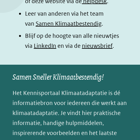
of deze website via de
helpdesk
.
k
n
p
n
Leer van anderen via het team
(opent
(opent
(opent
o
van
Samen Klimaatbestendig
.
in
in
in
p
Blijf op de hoogte van alle nieuwtjes
nieuw
nieuw
nieuw
B
(opent
via
LinkedIn
venster)
venster)
en via de
venster)
nieuwsbrief
.
l
(verwijst
(verwijst
(verwijst
in
u
naar
naar
naar
e
nieuw
een
een
een
s
Samen Sneller Klimaatbestendig!
venster)
andere
andere
andere
k
(verwijst
website)
website)
website)
Het Kennisportaal Klimaatadaptatie is dé
y
naar
(opent
informatiebron voor iedereen die werkt aan
een
in
klimaatadaptatie. Je vindt hier praktische
andere
nieuw
informatie, handige hulpmiddelen,
website)
venster)
inspirerende voorbeelden en het laatste
(verwijst