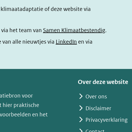
r klimaatadaptatie of deze website via
 via het team van
Samen Klimaatbestendig
.
(opent
e van alle nieuwtjes via
LinkedIn
en via
in
nieuw
venster)
(verwijst
Over deze website
naar
atiebron voor
Over ons
een
 hier praktische
andere
Disclaimer
 voorbeelden en het
website)
Privacyverklaring
Contact