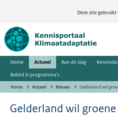
Cookies
Deze site gebruikt
instellen
Hier
(naar homepa
kan
het
gebruik
van
Home
Actueel
Aan de slag
Kennisdos
cookies
op
Beleid & programma's
deze
Home
Actueel
Nieuws
Gelderland wil gro
website
worden
Gelderland wil groene
toegestaan
of