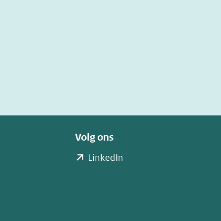
Volg ons
(opent
LinkedIn
in
nieuw
venster)
(verwijst