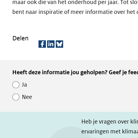
maar ook die van het onderhoud per jaar. Tot slot
bent naar inspiratie of meer informatie over het
Delen
D
D
D
e
e
e
Kopie
Heeft deze informatie jou geholpen? Geef je fee
l
l
z
van
e
e
e
Ja
Paginawaardering
n
n
p
Nee
o
o
a
p
p
g
F
L
i
Heb je vragen over kl
a
i
n
ervaringen met klimaa