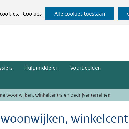
Ga
 cookies.
Cookies
Alle cookies toestaan
naar
ge)
de
inhoud
siers
Hulpmiddelen
Voorbeelden
ene woonwijken, winkelcentra en bedrijventerreinen
 woonwijken, winkelcent