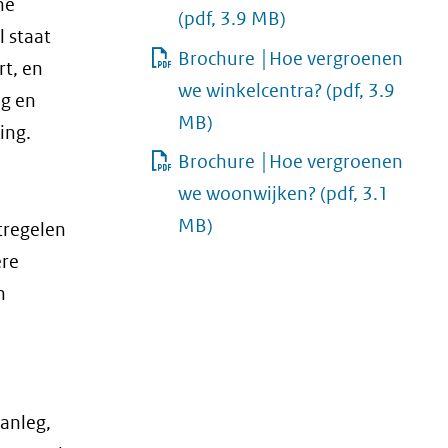
ne
(pdf, 3.9 MB)
 staat
Brochure │Hoe vergroenen
rt, en
we winkelcentra?
(pdf, 3.9
ng en
MB)
ing.
Brochure │Hoe vergroenen
we woonwijken?
(pdf, 3.1
MB)
tregelen
ere
n
aanleg,