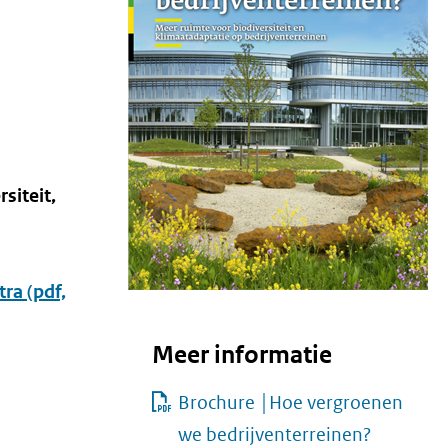
siteit,
tra
(pdf,
Meer informatie
Brochure │Hoe vergroenen
we bedrijventerreinen?