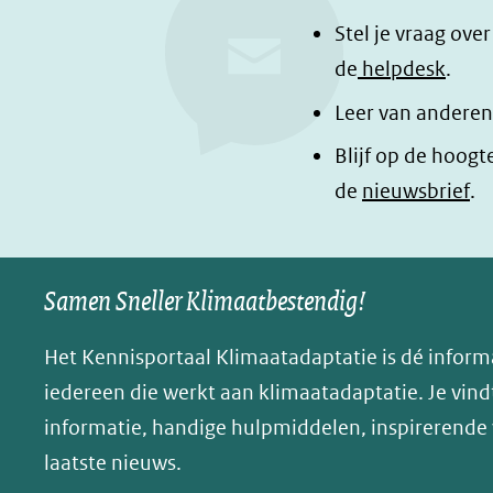
c
n
a
e
k
d
Stel je vraag ove
b
e
e
de
helpdesk
.
o
d
l
Leer van anderen
o
I
e
Blijf op de hoogt
k
n
n
de
nieuwsbrief
.
(opent
(opent
o
in
in
p
nieuw
nieuw
B
Samen Sneller Klimaatbestendig!
venster)
venster)
l
(verwijst
(verwijst
u
Het Kennisportaal Klimaatadaptatie is dé inform
naar
naar
e
iedereen die werkt aan klimaatadaptatie. Je vindt
een
een
s
informatie, handige hulpmiddelen, inspirerende
andere
andere
k
website)
website)
laatste nieuws.
y