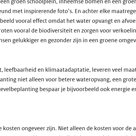
t een groen schoolplein, inheemse bomen en een groe
nd met inspirerende foto’s. En achter elke maatregel
orbeeld vooral effect omdat het water opvangt en afvoe
ten vooral de biodiversiteit en zorgen voor verkoeli
nsen gelukkiger en gezonder zijn in een groene omgev
it, leefbaarheid en klimaatadaptatie, leveren veel maa
anting niet alleen voor betere wateropvang, een grot
gevelbeplanting bespaar je bijvoorbeeld ook energie e
 kosten ongeveer zijn. Niet alleen de kosten voor de 