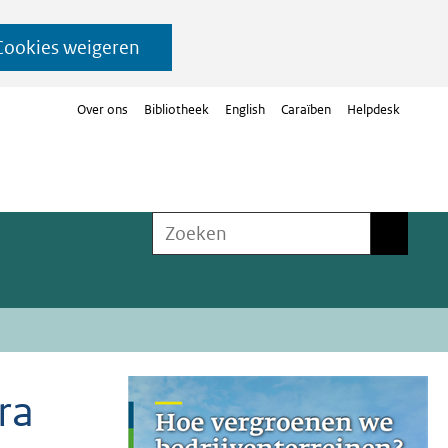
Cookies weigeren
Over ons
Bibliotheek
English
Caraïben
Helpdesk
Zoeken
Zoeken
ra