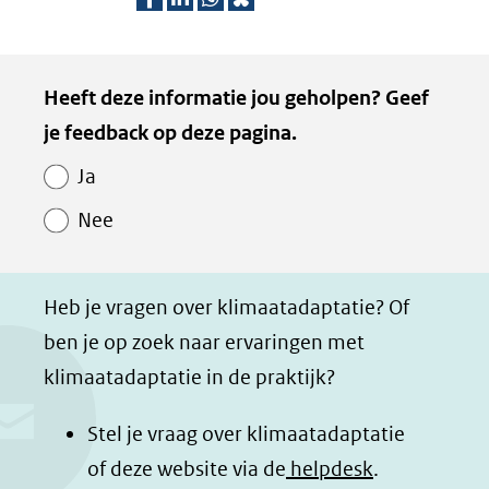
D
D
D
D
e
e
e
e
Kopie
Heeft deze informatie jou geholpen? Geef
l
l
l
z
van
je feedback op deze pagina.
e
e
e
e
Paginawaardering
n
n
n
p
Ja
o
o
o
a
Nee
p
p
p
g
F
L
W
i
a
i
h
n
Heb je vragen over klimaatadaptatie? Of
c
n
a
a
ben je op zoek naar ervaringen met
e
k
t
d
klimaatadaptatie in de praktijk?
b
e
s
e
o
d
a
l
Stel je vraag over klimaatadaptatie
o
I
p
e
of deze website via de
helpdesk
.