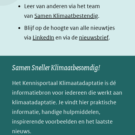
k
n
p
n
Leer van anderen via het team
(opent
(opent
(opent
o
van
Samen Klimaatbestendig
.
in
in
in
p
Blijf op de hoogte van alle nieuwtjes
nieuw
nieuw
nieuw
B
(opent
via
LinkedIn
venster)
venster)
en via de
venster)
nieuwsbrief
.
l
(verwijst
(verwijst
(verwijst
in
u
naar
naar
naar
e
nieuw
een
een
een
s
Samen Sneller Klimaatbestendig!
venster)
andere
andere
andere
k
(verwijst
website)
website)
website)
Het Kennisportaal Klimaatadaptatie is dé
y
naar
(opent
informatiebron voor iedereen die werkt aan
een
in
klimaatadaptatie. Je vindt hier praktische
andere
nieuw
informatie, handige hulpmiddelen,
website)
venster)
inspirerende voorbeelden en het laatste
(verwijst
nieuws.