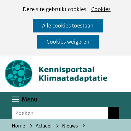
Cookies
Ga
Hier
Deze site gebruikt cookies.
Cookies
instellen
naar
kan
Alle cookies toestaan
de
het
inhoud
gebruik
Cookies weigeren
van
(naar homepa
cookies
op
deze
website
worden
Uitklappen
Menu
toegestaan
Zoeken
of
Zoeken
geweigerd.
Home
Actueel
Nieuws