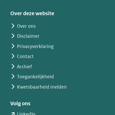
naar
een
Over deze website
andere
website)
Over ons
Disclaimer
Privacyverklaring
Contact
Archief
Toegankelijkheid
Kwetsbaarheid melden
Volg ons
(opent
LinkedIn