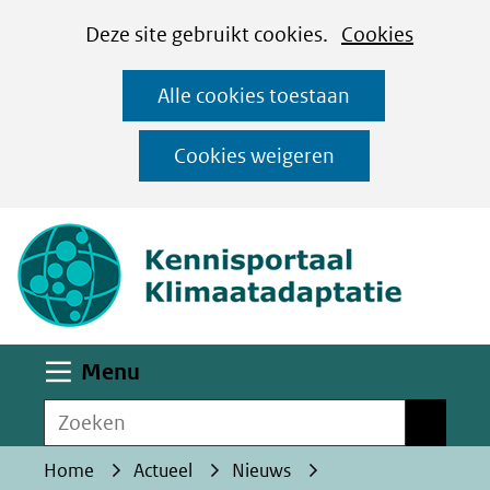
Cookies
Ga
Hier
Deze site gebruikt cookies.
Cookies
instellen
naar
kan
Alle cookies toestaan
de
het
inhoud
gebruik
Cookies weigeren
van
(naar homepa
cookies
op
deze
website
worden
Uitklappen
Menu
toegestaan
Zoeken
of
Zoeken
geweigerd.
Home
Actueel
Nieuws