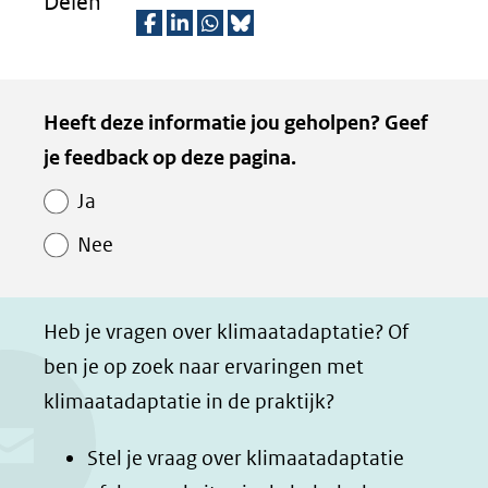
Delen
(verwijst
naar
D
D
D
D
een
e
e
e
e
Kopie
andere
Heeft deze informatie jou geholpen? Geef
l
l
l
z
website)
van
je feedback op deze pagina.
e
e
e
e
Paginawaardering
n
n
n
p
Ja
o
o
o
a
Nee
p
p
p
g
F
L
W
i
a
i
h
n
Heb je vragen over klimaatadaptatie? Of
c
n
a
a
ben je op zoek naar ervaringen met
e
k
t
d
klimaatadaptatie in de praktijk?
b
e
s
e
o
d
a
l
Stel je vraag over klimaatadaptatie
o
I
p
e