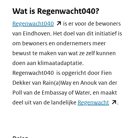
Wat is Regenwacht040?
(opent
Regenwacht040
is er voor de bewoners
in
van Eindhoven. Het doel van dit initiatief is
nieuw
om bewoners en ondernemers meer
venster)
bewust te maken van wat ze zelf kunnen
(verwijst
doen aan klimaatadaptatie.
naar
Regenwacht040 is opgericht door Fien
een
Dekker van Rain(a)Way en Anouk van der
andere
Poll van de Embassay of Water, en maakt
website)
(opent
deel uit van de landelijke
Regenwacht
.
in
nieuw
venster)