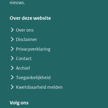
nieuws.
naar
een
Over deze website
andere
website)
Over ons
Disclaimer
Privacyverklaring
Contact
Archief
Toegankelijkheid
Kwetsbaarheid melden
Volg ons