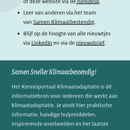
of deze website via de
helpdesk
.
k
n
p
n
Leer van anderen via het team
(opent
(opent
(opent
o
van
Samen Klimaatbestendig
.
in
in
in
p
Blijf op de hoogte van alle nieuwtjes
nieuw
nieuw
nieuw
B
(opent
via
LinkedIn
venster)
venster)
en via de
venster)
nieuwsbrief
.
l
(verwijst
(verwijst
(verwijst
in
u
naar
naar
naar
e
nieuw
een
een
een
s
Samen Sneller Klimaatbestendig!
venster)
andere
andere
andere
k
(verwijst
website)
website)
website)
Het Kennisportaal Klimaatadaptatie is dé
y
naar
(opent
informatiebron voor iedereen die werkt aan
een
in
klimaatadaptatie. Je vindt hier praktische
andere
nieuw
informatie, handige hulpmiddelen,
website)
venster)
inspirerende voorbeelden en het laatste
(verwijst