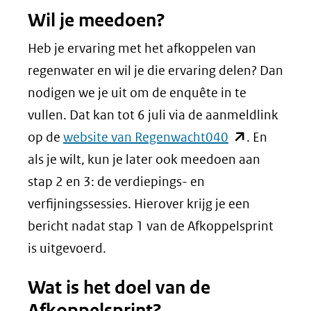
Wil je meedoen?
Heb je ervaring met het afkoppelen van
regenwater en wil je die ervaring delen? Dan
nodigen we je uit om de enquête in te
vullen. Dat kan tot 6 juli via de aanmeldlink
(opent
op de
website van Regenwacht040
. En
in
als je wilt, kun je later ook meedoen aan
nieuw
stap 2 en 3: de verdiepings- en
venster)
verfijningssessies. Hierover krijg je een
(verwijst
bericht nadat stap 1 van de Afkoppelsprint
naar
is uitgevoerd.
een
Wat is het doel van de
andere
Afkoppelsprint?