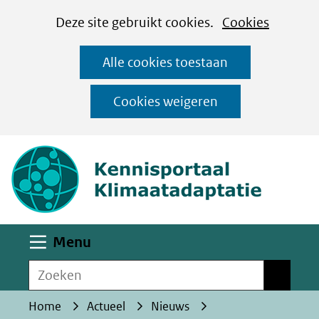
Cookies
Ga
Hier
Deze site gebruikt cookies.
Cookies
instellen
naar
kan
Alle cookies toestaan
de
het
inhoud
gebruik
Cookies weigeren
van
(naar homepa
cookies
op
deze
website
worden
Uitklappen
Menu
toegestaan
Zoeken
of
Zoeken
geweigerd.
Home
Actueel
Nieuws