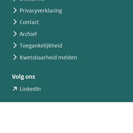
Privacyverklaring
Contact
Archief
Toegankelijkheid
Kwetsbaarheid melden
Volg ons
(opent
LinkedIn
in
nieuw
venster)
(verwijst