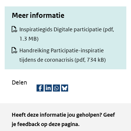
Meer informatie
Inspiratiegids Digitale participatie
(pdf,
1.3 MB)
Handreiking Participatie-inspiratie
tijdens de coronacrisis
(pdf, 734 kB)
Delen
D
D
D
D
e
e
e
e
Kopie
Heeft deze informatie jou geholpen? Geef
l
l
l
z
van
je feedback op deze pagina.
e
e
e
e