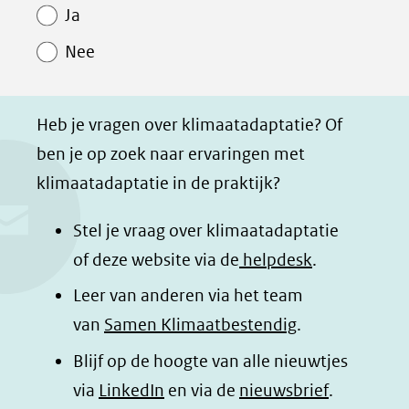
Paginawaardering
n
n
n
p
Ja
o
o
o
a
Nee
p
p
p
g
F
L
W
i
a
i
h
n
Heb je vragen over klimaatadaptatie? Of
c
n
a
a
ben je op zoek naar ervaringen met
e
k
t
d
klimaatadaptatie in de praktijk?
b
e
s
e
o
d
a
l
Stel je vraag over klimaatadaptatie
o
I
p
e
of deze website via de
helpdesk
.
k
n
p
n
Leer van anderen via het team
(opent
(opent
(opent
o
van
Samen Klimaatbestendig
.
in
in
in
p
Blijf op de hoogte van alle nieuwtjes
nieuw
nieuw
nieuw
B
(opent
via
LinkedIn
venster)
venster)
en via de
venster)
nieuwsbrief
.
l