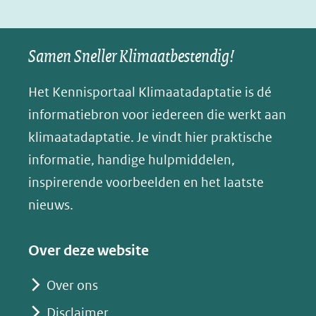
(verwijst
(verwijst
(verwijst
in
u
naar
naar
naar
e
nieuw
een
een
een
s
Samen Sneller Klimaatbestendig!
venster)
andere
andere
andere
k
(verwijst
website)
website)
website)
Het Kennisportaal Klimaatadaptatie is dé
y
naar
(opent
informatiebron voor iedereen die werkt aan
een
in
klimaatadaptatie. Je vindt hier praktische
andere
nieuw
informatie, handige hulpmiddelen,
website)
venster)
inspirerende voorbeelden en het laatste
(verwijst
nieuws.
naar
een
Over deze website
andere
website)
Over ons
Disclaimer