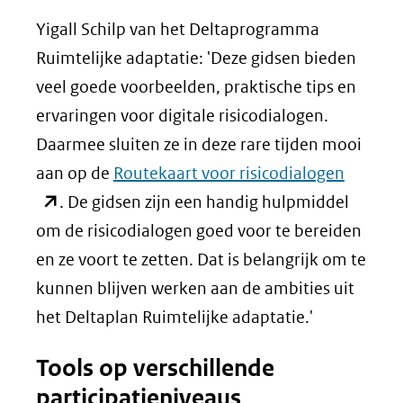
Yigall Schilp van het Deltaprogramma
Ruimtelijke adaptatie: 'Deze gidsen bieden
veel goede voorbeelden, praktische tips en
ervaringen voor digitale risicodialogen.
Daarmee sluiten ze in deze rare tijden mooi
(opent
aan op de
Routekaart voor risicodialogen
in
. De gidsen zijn een handig hulpmiddel
nieuw
om de risicodialogen goed voor te bereiden
venster
en ze voort te zetten. Dat is belangrijk om te
(verwijs
kunnen blijven werken aan de ambities uit
naar
het Deltaplan Ruimtelijke adaptatie.'
een
Tools op verschillende
andere
participatieniveaus
website