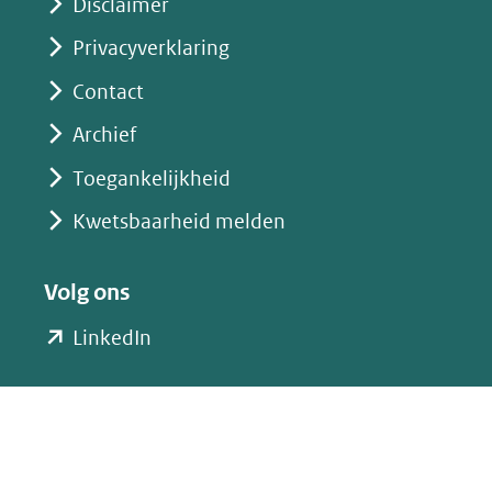
Disclaimer
Privacyverklaring
Contact
Archief
Toegankelijkheid
Kwetsbaarheid melden
Volg ons
(opent
LinkedIn
in
nieuw
venster)
(verwijst