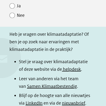
Paginawaardering
n
n
n
p
website)
Ja
o
o
o
a
Nee
p
p
p
g
F
L
W
i
a
i
h
n
Heb je vragen over klimaatadaptatie? Of
c
n
a
a
ben je op zoek naar ervaringen met
e
k
t
d
klimaatadaptatie in de praktijk?
b
e
s
e
o
d
a
l
Stel je vraag over klimaatadaptatie
o
I
p
e
of deze website via de
helpdesk
.
k
n
p
n
Leer van anderen via het team
(opent
(opent
(opent
o
van
Samen Klimaatbestendig
.
in
in
in
p
Blijf op de hoogte van alle nieuwtjes
nieuw
nieuw
nieuw
B
(opent
via
LinkedIn
venster)
venster)
en via de
venster)
nieuwsbrief
.
l