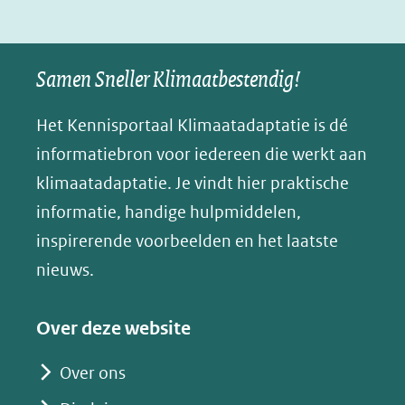
(verwijst
(verwijst
(verwijst
in
u
naar
naar
naar
e
nieuw
een
een
een
s
Samen Sneller Klimaatbestendig!
venster)
andere
andere
andere
k
(verwijst
website)
website)
website)
Het Kennisportaal Klimaatadaptatie is dé
y
naar
(opent
informatiebron voor iedereen die werkt aan
een
in
klimaatadaptatie. Je vindt hier praktische
andere
nieuw
informatie, handige hulpmiddelen,
website)
venster)
inspirerende voorbeelden en het laatste
(verwijst
nieuws.
naar
een
Over deze website
andere
website)
Over ons