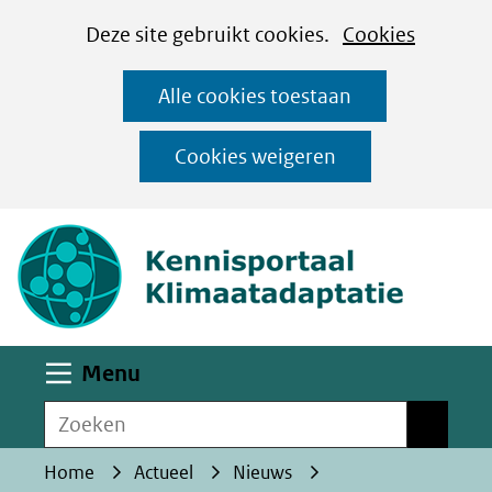
Cookies
Ga
Hier
Deze site gebruikt cookies.
Cookies
instellen
naar
kan
Alle cookies toestaan
de
het
inhoud
gebruik
Cookies weigeren
van
(naar homepa
cookies
op
deze
website
worden
Uitklappen
Menu
toegestaan
Zoeken
of
Zoeken
geweigerd.
Home
Actueel
Nieuws