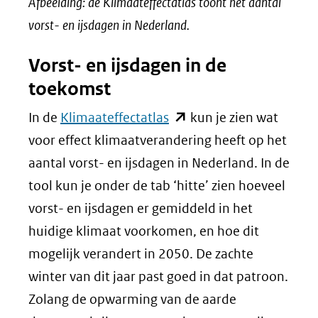
Afbeelding: de Klimaateffectatlas toont het aantal
vorst- en ijsdagen in Nederland.
Vorst- en ijsdagen in de
toekomst
(opent
In de
Klimaateffectatlas
kun je zien wat
in
voor effect klimaatverandering heeft op het
nieuw
aantal vorst- en ijsdagen in Nederland. In de
venster)
tool kun je onder de tab ‘hitte’ zien hoeveel
(verwijst
vorst- en ijsdagen er gemiddeld in het
naar
huidige klimaat voorkomen, en hoe dit
een
mogelijk verandert in 2050. De zachte
andere
winter van dit jaar past goed in dat patroon.
website)
Zolang de opwarming van de aarde