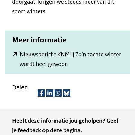
doorgaat, krijgen we steeds meer van dit
soort winters.
Meer informatie
Nieuwsbericht KNMI | Zo'n zachte winter
(opent
wordt heel gewoon
in
nieuw
Delen
venster)
(verwijst
D
D
D
D
naar
e
e
e
e
Kopie
Heeft deze informatie jou geholpen? Geef
een
l
l
l
z
van
je feedback op deze pagina.
e
e
e
e
andere