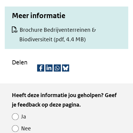
Meer informatie
Brochure Bedrijventerreinen &
Biodiversiteit
(pdf, 4.4 MB)
Delen
D
D
D
D
e
e
e
e
Kopie
Heeft deze informatie jou geholpen? Geef
l
l
l
z
van
je feedback op deze pagina.
e
e
e
e
Paginawaardering
n
n
n
p
Ja
o
o
o
a
Nee
p
p
p
g