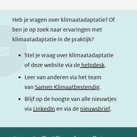
F
L
W
i
a
i
h
n
Heb je vragen over klimaatadaptatie? Of
c
n
a
a
ben je op zoek naar ervaringen met
e
k
t
d
klimaatadaptatie in de praktijk?
b
e
s
e
o
d
a
l
Stel je vraag over klimaatadaptatie
o
I
p
e
of deze website via de
helpdesk
.
k
n
p
n
Leer van anderen via het team
(opent
(opent
(opent
o
van
Samen Klimaatbestendig
.
in
in
in
p
Blijf op de hoogte van alle nieuwtjes
nieuw
nieuw
nieuw
B
(opent
via
LinkedIn
venster)
venster)
en via de
venster)
nieuwsbrief
.
l
(verwijst
(verwijst
(verwijst
in
u
naar
naar
naar
e
nieuw
een
een
een
s