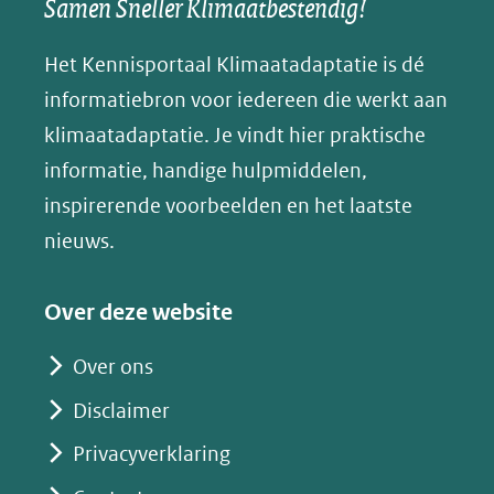
Samen Sneller Klimaatbestendig!
venster)
andere
andere
andere
k
(verwijst
website)
website)
website)
Het Kennisportaal Klimaatadaptatie is dé
y
naar
(opent
informatiebron voor iedereen die werkt aan
een
in
klimaatadaptatie. Je vindt hier praktische
andere
nieuw
informatie, handige hulpmiddelen,
website)
venster)
inspirerende voorbeelden en het laatste
(verwijst
nieuws.
naar
een
Over deze website
andere
website)
Over ons
Disclaimer
Privacyverklaring