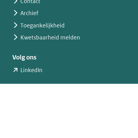
Contact
Archief
Toegankelijkheid
Kwetsbaarheid melden
Volg ons
(opent
LinkedIn
in
nieuw
venster)
(verwijst
naar
een