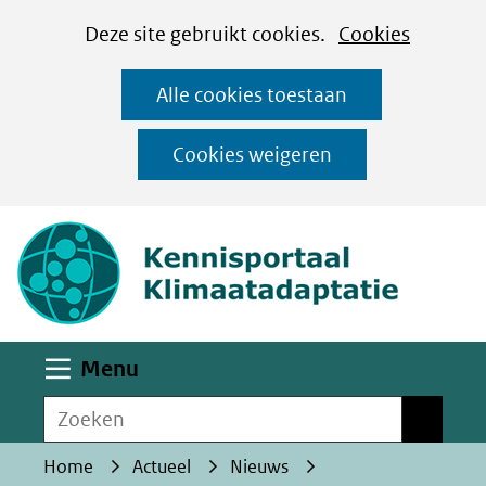
Cookies
Ga
Hier
Deze site gebruikt cookies.
Cookies
instellen
naar
kan
Alle cookies toestaan
de
het
inhoud
gebruik
Cookies weigeren
van
(naar homepa
cookies
op
deze
website
worden
Uitklappen
Menu
toegestaan
Zoeken
of
Zoeken
geweigerd.
Home
Actueel
Nieuws