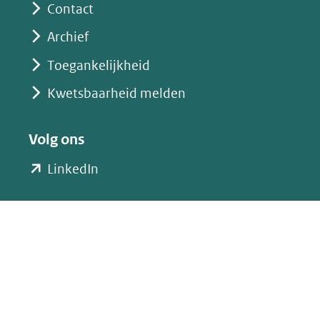
Contact
Archief
Toegankelijkheid
Kwetsbaarheid melden
Volg ons
(opent
LinkedIn
in
nieuw
venster)
(verwijst
naar
een