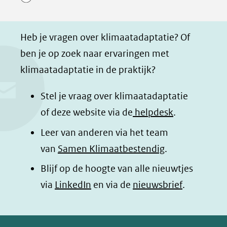
p
p
p
g
F
L
W
i
a
i
h
n
Heb je vragen over klimaatadaptatie? Of
c
n
a
a
ben je op zoek naar ervaringen met
e
k
t
d
klimaatadaptatie in de praktijk?
b
e
s
e
o
d
a
l
Stel je vraag over klimaatadaptatie
o
I
p
e
of deze website via de
helpdesk
.
k
n
p
n
Leer van anderen via het team
(opent
(opent
(opent
o
van
Samen Klimaatbestendig
.
in
in
in
p
Blijf op de hoogte van alle nieuwtjes
nieuw
nieuw
nieuw
B
(opent
via
LinkedIn
venster)
venster)
en via de
venster)
nieuwsbrief
.
l
(verwijst
(verwijst
(verwijst
in
u
naar
naar
naar
e
nieuw