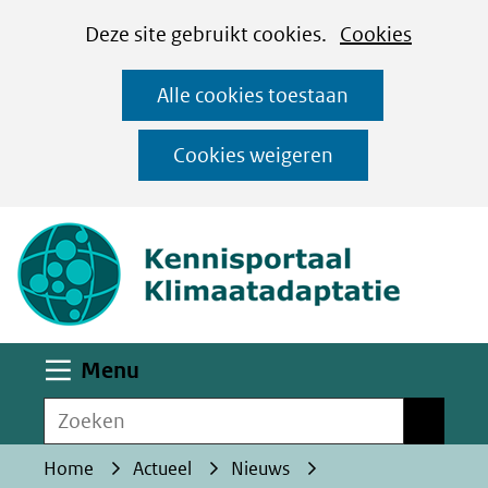
Cookies
Ga
Hier
Deze site gebruikt cookies.
Cookies
instellen
naar
kan
Alle cookies toestaan
de
het
inhoud
gebruik
Cookies weigeren
van
(naar homepa
cookies
op
deze
website
worden
Uitklappen
Menu
toegestaan
Zoeken
of
Zoeken
geweigerd.
Home
Actueel
Nieuws