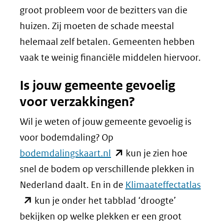
groot probleem voor de bezitters van die
huizen. Zij moeten de schade meestal
helemaal zelf betalen. Gemeenten hebben
vaak te weinig financiële middelen hiervoor.
Is jouw gemeente gevoelig
voor verzakkingen?
Wil je weten of jouw gemeente gevoelig is
voor bodemdaling? Op
(opent
bodemdalingskaart.nl
kun je zien hoe
in
snel de bodem op verschillende plekken in
nieuw
(ope
Nederland daalt. En in de
Klimaateffectatlas
venster)
in
kun je onder het tabblad ‘droogte’
(verwijst
nieu
bekijken op welke plekken er een groot