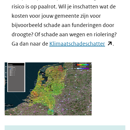
naar
vens
risico is op paalrot. Wil je inschatten wat de
een
(verw
kosten voor jouw gemeente zijn voor
andere
naar
bijvoorbeeld schade aan funderingen door
website)
een
droogte? Of schade aan wegen en riolering?
(opent
ande
Ga dan naar de
Klimaatschadeschatter
.
in
webs
nieuw
venster)
(verwijst
naar
een
andere
website)