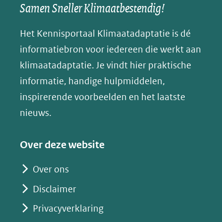
een
een
een
s
Samen Sneller Klimaatbestendig!
venster)
andere
andere
andere
k
(verwijst
website)
website)
website)
Het Kennisportaal Klimaatadaptatie is dé
y
naar
(opent
informatiebron voor iedereen die werkt aan
een
in
klimaatadaptatie. Je vindt hier praktische
andere
nieuw
informatie, handige hulpmiddelen,
website)
venster)
inspirerende voorbeelden en het laatste
(verwijst
nieuws.
naar
een
Over deze website
andere
website)
Over ons
Disclaimer
Privacyverklaring