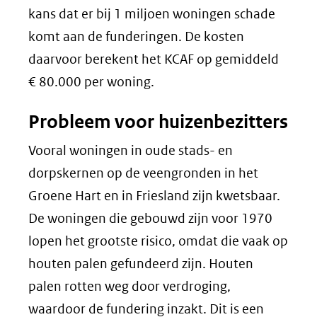
in
kans dat er bij 1 miljoen woningen schade
nieuw
komt aan de funderingen. De kosten
venster)
daarvoor berekent het KCAF op gemiddeld
(verwijst
€ 80.000 per woning.
naar
Probleem voor huizenbezitters
een
andere
Vooral woningen in oude stads- en
website)
dorpskernen op de veengronden in het
Groene Hart en in Friesland zijn kwetsbaar.
De woningen die gebouwd zijn voor 1970
lopen het grootste risico, omdat die vaak op
houten palen gefundeerd zijn. Houten
palen rotten weg door verdroging,
waardoor de fundering inzakt. Dit is een