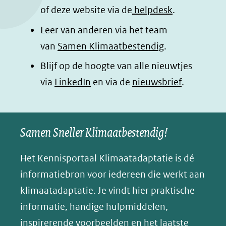
o
I
p
e
of deze website via de
helpdesk
.
k
n
p
n
Leer van anderen via het team
(opent
(opent
(opent
o
van
Samen Klimaatbestendig
.
in
in
in
p
Blijf op de hoogte van alle nieuwtjes
nieuw
nieuw
nieuw
B
(opent
via
LinkedIn
venster)
venster)
en via de
venster)
nieuwsbrief
.
l
(verwijst
(verwijst
(verwijst
in
u
naar
naar
naar
e
nieuw
een
een
een
s
Samen Sneller Klimaatbestendig!
venster)
andere
andere
andere
k
(verwijst
website)
website)
website)
Het Kennisportaal Klimaatadaptatie is dé
y
naar
(opent
informatiebron voor iedereen die werkt aan
een
in
klimaatadaptatie. Je vindt hier praktische
andere
nieuw
informatie, handige hulpmiddelen,
website)
venster)
inspirerende voorbeelden en het laatste