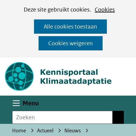
Cookies
Ga
Hier
Deze site gebruikt cookies.
Cookies
instellen
naar
kan
Alle cookies toestaan
de
het
inhoud
gebruik
Cookies weigeren
van
(naar homepa
cookies
op
deze
website
worden
Uitklappen
Menu
toegestaan
Zoeken
of
Zoeken
geweigerd.
Home
Actueel
Nieuws