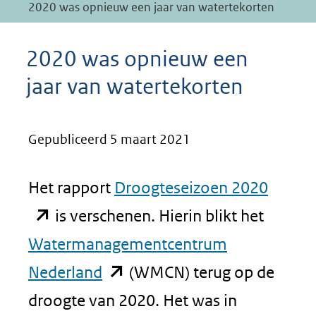
2020 was opnieuw een jaar van watertekorten
2020 was opnieuw een
jaar van watertekorten
Gepubliceerd 5 maart 2021
(opent
Het rapport
Droogteseizoen 2020
in
is verschenen. Hierin blikt het
nieuw
Watermanagementcentrum
(opent
venste
Nederland
(WMCN) terug op de
in
(verwij
droogte van 2020. Het was in