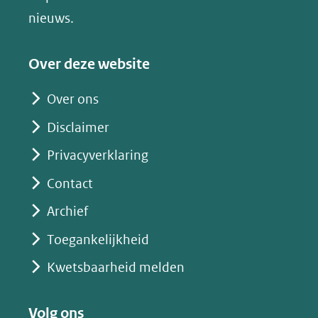
(verwijst
nieuws.
naar
een
Over deze website
andere
website)
Over ons
Disclaimer
Privacyverklaring
Contact
Archief
Toegankelijkheid
Kwetsbaarheid melden
Volg ons