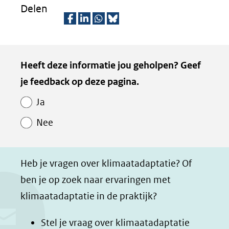
Delen
D
D
D
D
e
e
e
e
Kopie
Heeft deze informatie jou geholpen? Geef
l
l
l
z
van
je feedback op deze pagina.
e
e
e
e
Paginawaardering
n
n
n
p
Ja
o
o
o
a
Nee
p
p
p
g
F
L
W
i
a
i
h
n
Heb je vragen over klimaatadaptatie? Of
c
n
a
a
ben je op zoek naar ervaringen met
e
k
t
d
klimaatadaptatie in de praktijk?
b
e
s
e
o
d
a
l
Stel je vraag over klimaatadaptatie