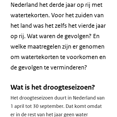
nieuw
naar
Nederland het derde jaar op rij met
venster)
een
watertekorten. Voor het zuiden van
(verwijst
ander
het land was het zelfs het vierde jaar
naar
websit
op rij. Wat waren de gevolgen? En
een
welke maatregelen zijn er genomen
andere
om watertekorten te voorkomen en
website)
de gevolgen te verminderen?
Wat is het droogteseizoen?
Het droogteseizoen duurt in Nederland van
1 april tot 30 september. Dat komt omdat
er in de rest van het jaar geen water