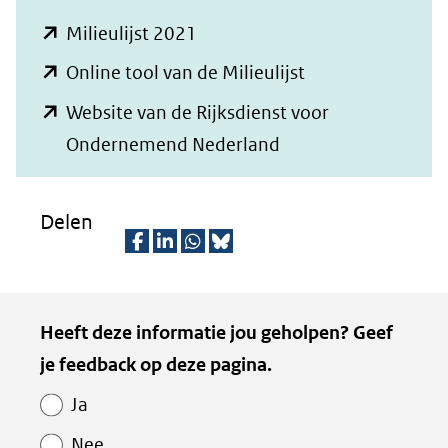
(opent
Milieulijst 2021
in
(opent
Online tool van de Milieulijst
nieuw
in
Website van de Rijksdienst voor
venster)
nieuw
(opent
Ondernemend Nederland
(verwijst
venster)
in
naar
(verwijst
nieuw
Delen
een
naar
venster)
andere
een
(verwijst
D
D
D
D
website)
andere
naar
e
e
e
e
Kopie
website)
Heeft deze informatie jou geholpen? Geef
een
l
l
l
z
van
je feedback op deze pagina.
e
e
e
e
andere
Paginawaardering
n
n
n
p
website)
Ja
o
o
o
a
Nee