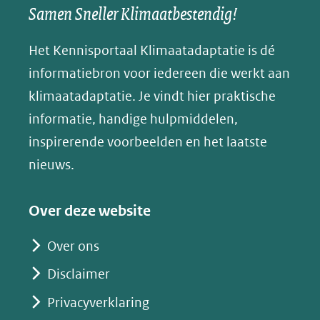
een
een
een
s
Samen Sneller Klimaatbestendig!
venster)
andere
andere
andere
k
(verwijst
website)
website)
website)
Het Kennisportaal Klimaatadaptatie is dé
y
naar
(opent
informatiebron voor iedereen die werkt aan
een
in
klimaatadaptatie. Je vindt hier praktische
andere
nieuw
informatie, handige hulpmiddelen,
website)
venster)
inspirerende voorbeelden en het laatste
(verwijst
nieuws.
naar
een
Over deze website
andere
website)
Over ons
Disclaimer
Privacyverklaring