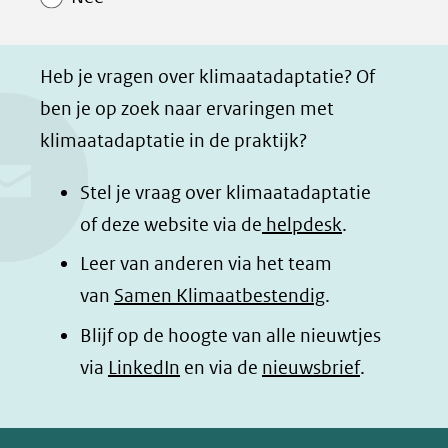
p
p
p
g
F
L
W
i
a
i
h
n
Heb je vragen over klimaatadaptatie? Of
c
n
a
a
ben je op zoek naar ervaringen met
e
k
t
d
klimaatadaptatie in de praktijk?
b
e
s
e
o
d
a
l
Stel je vraag over klimaatadaptatie
o
I
p
e
of deze website via de
helpdesk
.
k
n
p
n
Leer van anderen via het team
(opent
(opent
(opent
o
van
Samen Klimaatbestendig
.
in
in
in
p
Blijf op de hoogte van alle nieuwtjes
nieuw
nieuw
nieuw
B
(opent
via
LinkedIn
venster)
venster)
en via de
venster)
nieuwsbrief
.
l
(verwijst
(verwijst
(verwijst
in
u
naar
naar
naar
e
nieuw