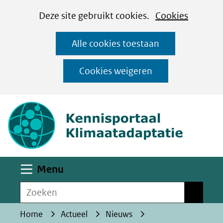
Cookies
Ga
Hier
Deze site gebruikt cookies.
Cookies
instellen
naar
kan
Alle cookies toestaan
de
het
inhoud
gebruik
Cookies weigeren
van
(naar homepa
cookies
op
deze
website
worden
Uitklappen
Menu
toegestaan
Zoeken
of
Zoeken
geweigerd.
Home
Actueel
Nieuws