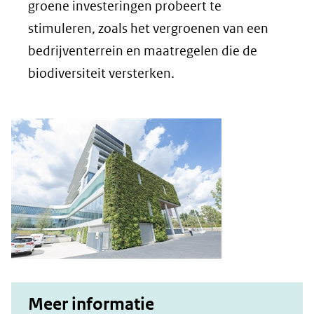
nieuw
groene investeringen probeert te
venster)
stimuleren, zoals het vergroenen van een
(verwijst
bedrijventerrein en maatregelen die de
naar
biodiversiteit versterken.
een
andere
website)
Meer informatie