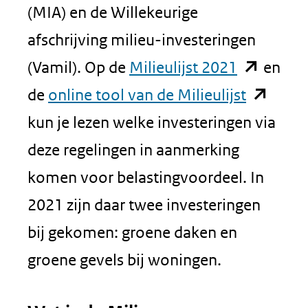
(MIA) en de Willekeurige
afschrijving milieu-investeringen
(opent
(Vamil). Op de
Milieulijst 2021
en
in
(opent
de
online tool van de Milieulijst
nieuw
in
kun je lezen welke investeringen via
venster)
nieuw
deze regelingen in aanmerking
(verwijst
venster)
komen voor belastingvoordeel. In
naar
(verwijst
2021 zijn daar twee investeringen
een
naar
bij gekomen: groene daken en
andere
een
groene gevels bij woningen.
website)
andere