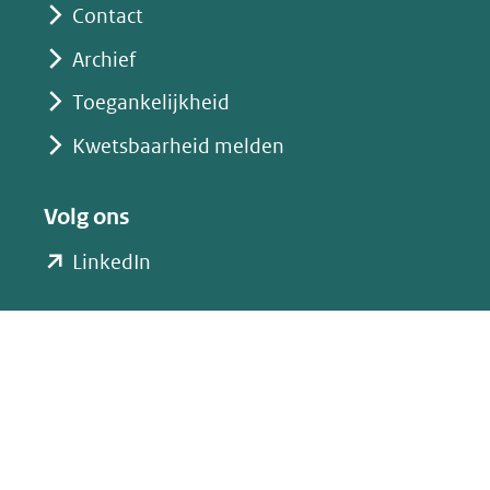
Contact
Archief
Toegankelijkheid
Kwetsbaarheid melden
Volg ons
(opent
LinkedIn
in
nieuw
venster)
(verwijst
naar
een