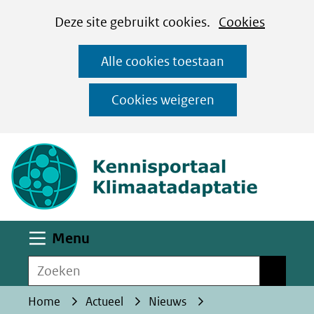
Cookies
Ga
Hier
Deze site gebruikt cookies.
Cookies
instellen
naar
kan
Alle cookies toestaan
de
het
inhoud
gebruik
Cookies weigeren
van
(naar homepa
cookies
op
deze
website
worden
Uitklappen
Menu
toegestaan
Zoeken
of
Zoeken
geweigerd.
Home
Actueel
Nieuws