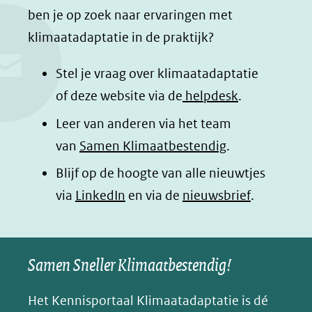
c
n
a
a
ben je op zoek naar ervaringen met
e
k
t
d
klimaatadaptatie in de praktijk?
b
e
s
e
o
d
a
l
Stel je vraag over klimaatadaptatie
o
I
p
e
of deze website via de
helpdesk
.
k
n
p
n
Leer van anderen via het team
(opent
(opent
(opent
o
van
Samen Klimaatbestendig
.
in
in
in
p
Blijf op de hoogte van alle nieuwtjes
nieuw
nieuw
nieuw
B
(opent
via
LinkedIn
venster)
venster)
en via de
venster)
nieuwsbrief
.
l
(verwijst
(verwijst
(verwijst
in
u
naar
naar
naar
e
nieuw
een
een
een
s
Samen Sneller Klimaatbestendig!
venster)
andere
andere
andere
k
(verwijst
website)
website)
website)
Het Kennisportaal Klimaatadaptatie is dé
y
naar