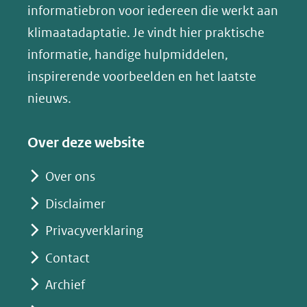
(opent
informatiebron voor iedereen die werkt aan
een
in
klimaatadaptatie. Je vindt hier praktische
andere
nieuw
informatie, handige hulpmiddelen,
website)
venster)
inspirerende voorbeelden en het laatste
(verwijst
nieuws.
naar
een
Over deze website
andere
website)
Over ons
Disclaimer
Privacyverklaring
Contact
Archief