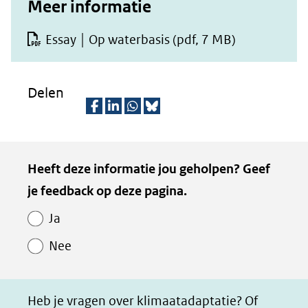
Meer informatie
Essay │ Op waterbasis
(pdf, 7 MB)
Delen
D
D
D
D
e
e
e
e
Kopie
Heeft deze informatie jou geholpen? Geef
l
l
l
z
van
je feedback op deze pagina.
e
e
e
e
Paginawaardering
n
n
n
p
Ja
o
o
o
a
Nee
p
p
p
g
F
L
W
i
a
i
h
n
Heb je vragen over klimaatadaptatie? Of