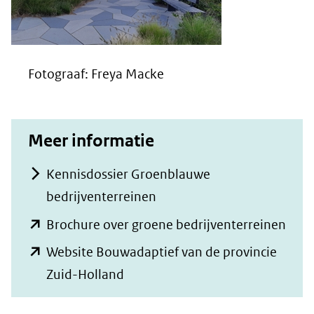
Fotograaf: Freya Macke
Meer informatie
Kennisdossier Groenblauwe
bedrijventerreinen
(ope
Brochure over groene bedrijventerreinen
in
Website Bouwadaptief van de provincie
nieu
(opent
Zuid-Holland
vens
in
(verw