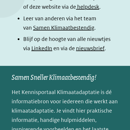
o
I
p
e
of deze website via de
helpdesk
.
k
n
p
n
Leer van anderen via het team
(opent
(opent
(opent
o
van
Samen Klimaatbestendig
.
in
in
in
p
Blijf op de hoogte van alle nieuwtjes
nieuw
nieuw
nieuw
B
(opent
via
LinkedIn
venster)
venster)
en via de
venster)
nieuwsbrief
.
l
(verwijst
(verwijst
(verwijst
in
u
naar
naar
naar
e
nieuw
een
een
een
s
Samen Sneller Klimaatbestendig!
venster)
andere
andere
andere
k
(verwijst
website)
website)
website)
Het Kennisportaal Klimaatadaptatie is dé
y
naar
(opent
informatiebron voor iedereen die werkt aan
een
in
klimaatadaptatie. Je vindt hier praktische
andere
nieuw
informatie, handige hulpmiddelen,
website)
venster)
inspirerende voorbeelden en het laatste