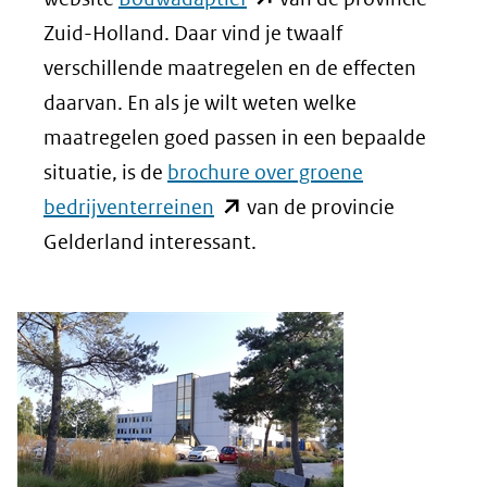
in
Zuid-Holland. Daar vind je twaalf
nieuw
verschillende maatregelen en de effecten
venster)
daarvan. En als je wilt weten welke
(verwijst
maatregelen goed passen in een bepaalde
naar
situatie, is de
brochure over groene
(opent
een
bedrijventerreinen
van de provincie
in
andere
Gelderland interessant.
nieuw
website)
venster)
(verwijst
naar
een
andere
website)