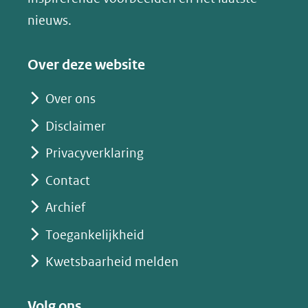
(verwijst
nieuws.
naar
een
Over deze website
andere
website)
Over ons
Disclaimer
Privacyverklaring
Contact
Archief
Toegankelijkheid
Kwetsbaarheid melden
Volg ons