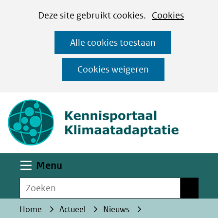
Cookies
Ga
Hier
Deze site gebruikt cookies.
Cookies
instellen
naar
kan
Alle cookies toestaan
de
het
inhoud
gebruik
Cookies weigeren
van
(naar homepa
cookies
op
deze
website
worden
Uitklappen
Menu
toegestaan
Zoeken
of
Zoeken
geweigerd.
Home
Actueel
Nieuws