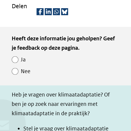
nieuw
Delen
naar
venster)
een
(verwijst
D
D
D
D
ande
naar
e
e
e
e
Kopie
webs
Heeft deze informatie jou geholpen? Geef
een
l
l
l
z
van
je feedback op deze pagina.
e
e
e
e
andere
Paginawaardering
n
n
n
p
website)
Ja
o
o
o
a
Nee
p
p
p
g
F
L
W
i
a
i
h
n
Heb je vragen over klimaatadaptatie? Of
c
n
a
a
ben je op zoek naar ervaringen met
e
k
t
d
klimaatadaptatie in de praktijk?
b
e
s
e
o
d
a
l
Stel je vraag over klimaatadaptatie