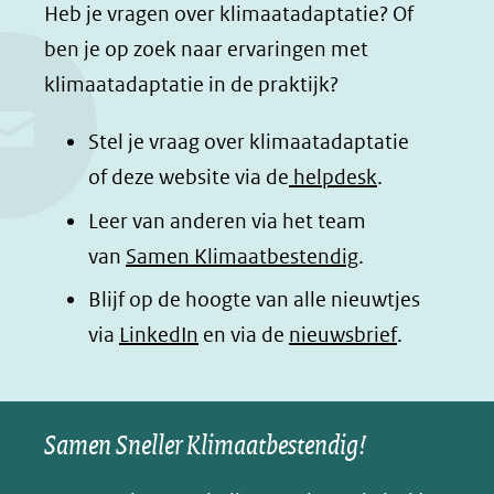
a
i
h
n
Heb je vragen over klimaatadaptatie? Of
c
n
a
a
ben je op zoek naar ervaringen met
e
k
t
d
klimaatadaptatie in de praktijk?
b
e
s
e
o
d
a
l
Stel je vraag over klimaatadaptatie
o
I
p
e
of deze website via de
helpdesk
.
k
n
p
n
Leer van anderen via het team
(opent
(opent
(opent
o
van
Samen Klimaatbestendig
.
in
in
in
p
Blijf op de hoogte van alle nieuwtjes
nieuw
nieuw
nieuw
B
(opent
via
LinkedIn
venster)
venster)
en via de
venster)
nieuwsbrief
.
l
(verwijst
(verwijst
(verwijst
in
u
naar
naar
naar
e
nieuw
een
een
een
s
Samen Sneller Klimaatbestendig!
venster)
andere
andere
andere
k
(verwijst