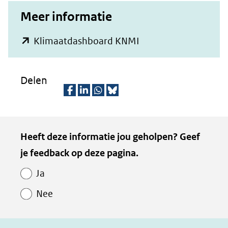
Meer informatie
(opent
Klimaatdashboard KNMI
in
nieuw
Delen
venster)
(verwijst
D
D
D
D
naar
e
e
e
e
Kopie
Heeft deze informatie jou geholpen? Geef
een
l
l
l
z
van
je feedback op deze pagina.
e
e
e
e
andere
Paginawaardering
n
n
n
p
website)
Ja
o
o
o
a
Nee
p
p
p
g
F
L
W
i