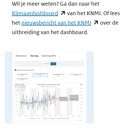
Wil je meer weten? Ga dan naar het
(opent
Klimaatdashboard
van het KNMI. Of lees
in
(opent
het
nieuwsbericht van het KNMI
over de
nieuw
in
uitbreiding van het dashboard.
venster)
nieuw
(verwijst
venster)
naar
(verwijst
een
naar
andere
een
website)
andere
website)