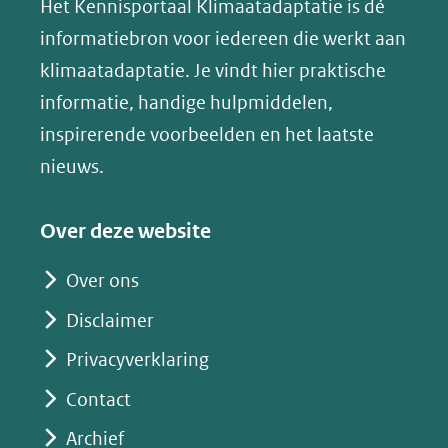
website)
website)
website)
Het Kennisportaal Klimaatadaptatie is dé
y
naar
(opent
informatiebron voor iedereen die werkt aan
een
in
klimaatadaptatie. Je vindt hier praktische
andere
nieuw
informatie, handige hulpmiddelen,
website)
venster)
inspirerende voorbeelden en het laatste
(verwijst
nieuws.
naar
een
Over deze website
andere
website)
Over ons
Disclaimer
Privacyverklaring
Contact
Archief