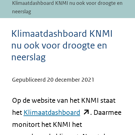
Klimaatdashboard KNMI nu ook voor droogte en
neerslag
Klimaatdashboard KNMI
nu ook voor droogte en
neerslag
Gepubliceerd 20 december 2021
Op de website van het KNMI staat
(opent
het
Klimaatdashboard
. Daarmee
in
monitort het KNMI het