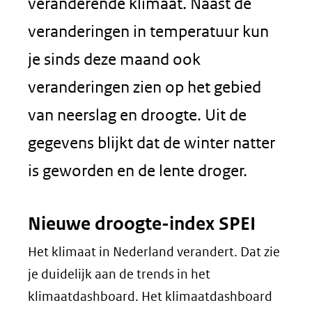
nieuw
veranderende klimaat. Naast de
venster)
veranderingen in temperatuur kun
(verwijst
je sinds deze maand ook
naar
veranderingen zien op het gebied
een
van neerslag en droogte. Uit de
andere
gegevens blijkt dat de winter natter
website)
is geworden en de lente droger.
Nieuwe droogte-index SPEI
Het klimaat in Nederland verandert. Dat zie
je duidelijk aan de trends in het
klimaatdashboard. Het klimaatdashboard