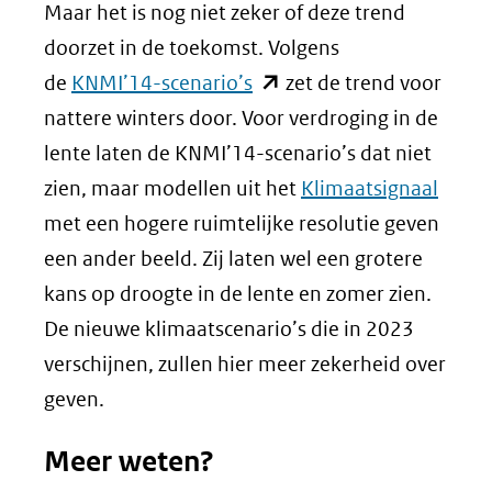
Maar het is nog niet zeker of deze trend
doorzet in de toekomst. Volgens
(opent
de
KNMI’14-scenario’s
zet de trend voor
in
nattere winters door. Voor verdroging in de
nieuw
lente laten de KNMI’14-scenario’s dat niet
venster)
zien, maar modellen uit het
Klimaatsignaal
(verwijst
met een hogere ruimtelijke resolutie geven
naar
een ander beeld. Zij laten wel een grotere
een
kans op droogte in de lente en zomer zien.
andere
De nieuwe klimaatscenario’s die in 2023
website)
verschijnen, zullen hier meer zekerheid over
geven.
Meer weten?