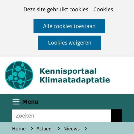
Cookies
Ga
Hier
Deze site gebruikt cookies.
Cookies
instellen
naar
kan
Alle cookies toestaan
de
het
inhoud
gebruik
Cookies weigeren
van
(naar homepa
cookies
op
deze
website
worden
Uitklappen
Menu
toegestaan
Zoeken
of
Zoeken
geweigerd.
Home
Actueel
Nieuws