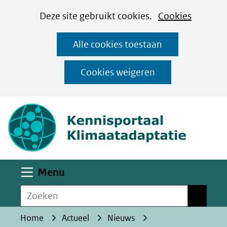
Cookies
Ga
Hier
Deze site gebruikt cookies.
Cookies
instellen
naar
kan
Alle cookies toestaan
de
het
inhoud
gebruik
Cookies weigeren
van
(naar homepa
cookies
op
deze
website
worden
Uitklappen
Menu
toegestaan
Zoeken
of
Zoeken
geweigerd.
Home
Actueel
Nieuws