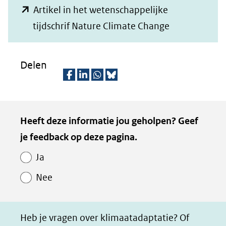
Artikel in het wetenschappelijke
(opent
tijdschrif Nature Climate Change
in
nieuw
Delen
venster)
(verwijst
D
D
D
D
naar
e
e
e
e
Kopie
Heeft deze informatie jou geholpen? Geef
een
l
l
l
z
van
je feedback op deze pagina.
e
e
e
e
andere
Paginawaardering
n
n
n
p
website)
Ja
o
o
o
a
Nee
p
p
p
g
F
L
W
i
a
i
h
n
Heb je vragen over klimaatadaptatie? Of