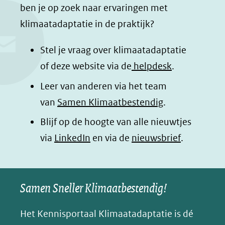
c
n
a
a
ben je op zoek naar ervaringen met
e
k
t
d
klimaatadaptatie in de praktijk?
b
e
s
e
o
d
a
l
Stel je vraag over klimaatadaptatie
o
I
p
e
of deze website via de
helpdesk
.
k
n
p
n
Leer van anderen via het team
(opent
(opent
(opent
o
van
Samen Klimaatbestendig
.
in
in
in
p
Blijf op de hoogte van alle nieuwtjes
nieuw
nieuw
nieuw
B
(opent
via
LinkedIn
venster)
venster)
en via de
venster)
nieuwsbrief
.
l
(verwijst
(verwijst
(verwijst
in
u
naar
naar
naar
e
nieuw
een
een
een
s
Samen Sneller Klimaatbestendig!
venster)
andere
andere
andere
k
(verwijst
website)
website)
website)
Het Kennisportaal Klimaatadaptatie is dé
y
naar