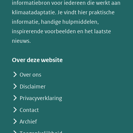
(opent
informatiebron voor iedereen die werkt aan
een
in
klimaatadaptatie. Je vindt hier praktische
andere
nieuw
informatie, handige hulpmiddelen,
website)
venster)
inspirerende voorbeelden en het laatste
(verwijst
nieuws.
naar
een
Over deze website
andere
website)
Over ons
Disclaimer
Privacyverklaring
Contact
Archief