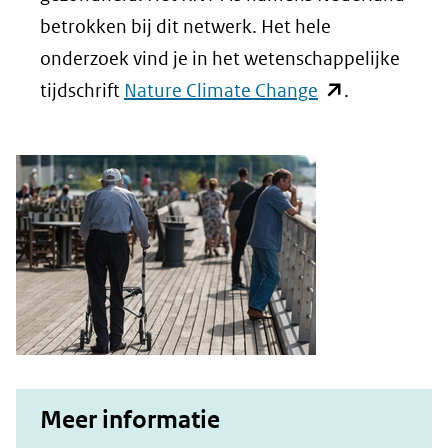
betrokken bij dit netwerk. Het hele
onderzoek vind je in het wetenschappelijke
(opent
tijdschrift
Nature Climate Change
.
in
nieuw
venster)
(verwijst
naar
een
andere
website)
Meer informatie