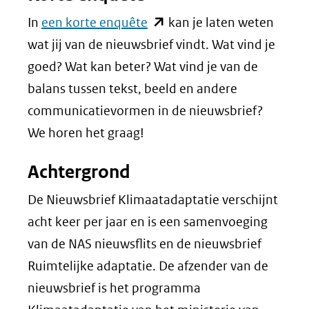
(opent
In
een korte enquête
kan je laten weten
in
wat jij van de nieuwsbrief vindt. Wat vind je
nieuw
goed? Wat kan beter? Wat vind je van de
venster)
balans tussen tekst, beeld en andere
(verwijst
communicatievormen in de nieuwsbrief?
naar
We horen het graag!
een
Achtergrond
andere
website)
De Nieuwsbrief Klimaatadaptatie verschijnt
acht keer per jaar en is een samenvoeging
van de NAS nieuwsflits en de nieuwsbrief
Ruimtelijke adaptatie. De afzender van de
nieuwsbrief is het programma