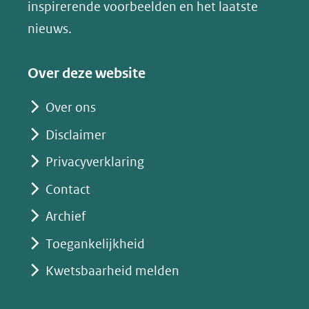
venster)
inspirerende voorbeelden en het laatste
(verwijst
nieuws.
naar
een
Over deze website
andere
website)
Over ons
Disclaimer
Privacyverklaring
Contact
Archief
Toegankelijkheid
Kwetsbaarheid melden