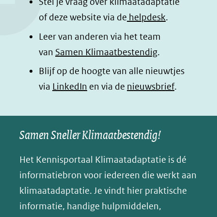
Stel je vraag over klimaatadaptatie
o
I
p
e
of deze website via de
helpdesk
.
k
n
p
n
Leer van anderen via het team
(opent
(opent
(opent
o
van
Samen Klimaatbestendig
.
in
in
in
p
Blijf op de hoogte van alle nieuwtjes
nieuw
nieuw
nieuw
B
(opent
via
LinkedIn
venster)
venster)
en via de
venster)
nieuwsbrief
.
l
(verwijst
(verwijst
(verwijst
in
u
naar
naar
naar
e
nieuw
een
een
een
s
Samen Sneller Klimaatbestendig!
venster)
andere
andere
andere
k
(verwijst
website)
website)
website)
Het Kennisportaal Klimaatadaptatie is dé
y
naar
(opent
informatiebron voor iedereen die werkt aan
een
in
klimaatadaptatie. Je vindt hier praktische
andere
nieuw
informatie, handige hulpmiddelen,
website)