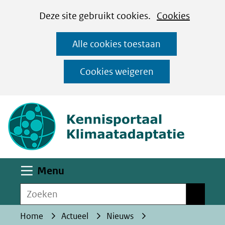
Cookies
Ga
Hier
Deze site gebruikt cookies.
Cookies
instellen
naar
kan
Alle cookies toestaan
de
het
inhoud
gebruik
Cookies weigeren
van
(naar homepa
cookies
op
deze
website
worden
Uitklappen
Menu
toegestaan
Zoeken
of
Zoeken
geweigerd.
Home
Actueel
Nieuws