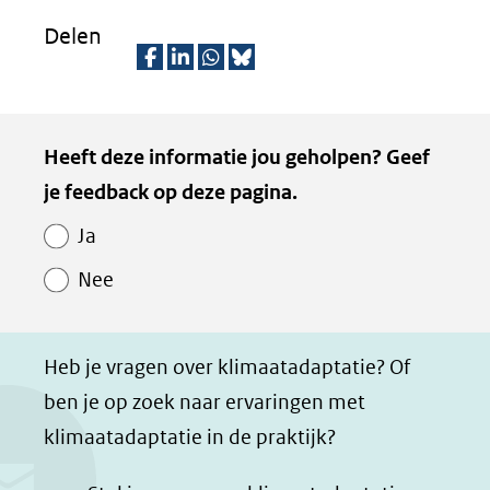
Delen
D
D
D
D
e
e
e
e
Kopie
Heeft deze informatie jou geholpen? Geef
l
l
l
z
van
je feedback op deze pagina.
e
e
e
e
Paginawaardering
n
n
n
p
Ja
o
o
o
a
Nee
p
p
p
g
F
L
W
i
a
i
h
n
Heb je vragen over klimaatadaptatie? Of
c
n
a
a
ben je op zoek naar ervaringen met
e
k
t
d
klimaatadaptatie in de praktijk?
b
e
s
e
o
d
a
l