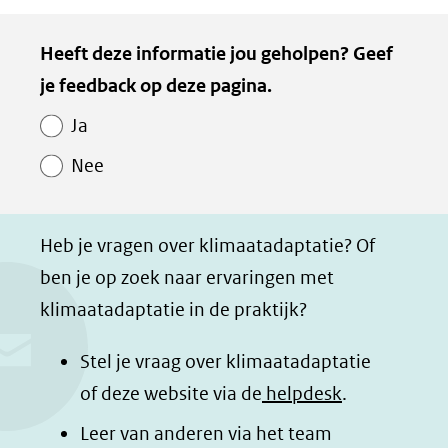
naar
e
e
e
e
Kopie
Heeft deze informatie jou geholpen? Geef
een
l
l
l
z
van
je feedback op deze pagina.
e
e
e
e
andere
Paginawaardering
n
n
n
p
website)
Ja
o
o
o
a
Nee
p
p
p
g
F
L
W
i
a
i
h
n
Heb je vragen over klimaatadaptatie? Of
c
n
a
a
ben je op zoek naar ervaringen met
e
k
t
d
klimaatadaptatie in de praktijk?
b
e
s
e
o
d
a
l
Stel je vraag over klimaatadaptatie
o
I
p
e
of deze website via de
helpdesk
.
k
n
p
n
Leer van anderen via het team
(opent
(opent
(opent
o