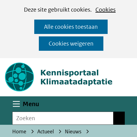
Cookies
Ga
Hier
Deze site gebruikt cookies.
Cookies
instellen
naar
kan
Alle cookies toestaan
de
het
inhoud
gebruik
Cookies weigeren
van
(naar homepa
cookies
op
deze
website
worden
Uitklappen
Menu
toegestaan
Zoeken
of
Zoeken
geweigerd.
Home
Actueel
Nieuws