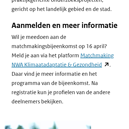
gericht op het landelijk gebied en de stad.
Aanmelden en meer informatie
Wil je meedoen aan de
matchmakingsbijeenkomst op 16 april?
Meld je aan via het platform
Matchmaking
(opent
NWA Klimaatadaptatie & Gezondheid
.
in
Daar vind je meer informatie en het
nieuw
programma van de bijeenkomst. Na
venster)
registratie kun je profielen van de andere
(verwijst
deelnemers bekijken.
naar
een
andere