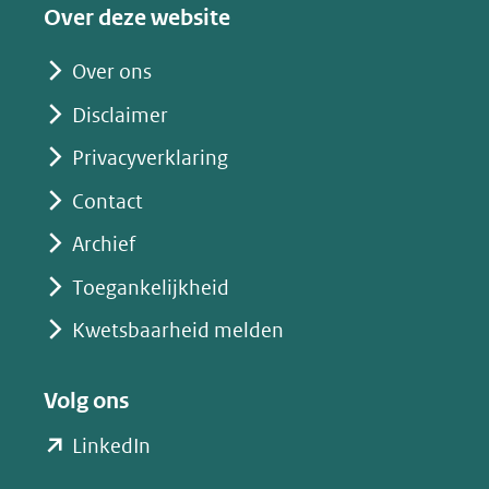
een
Over deze website
andere
website)
Over ons
Disclaimer
Privacyverklaring
Contact
Archief
Toegankelijkheid
Kwetsbaarheid melden
Volg ons
(opent
LinkedIn
in