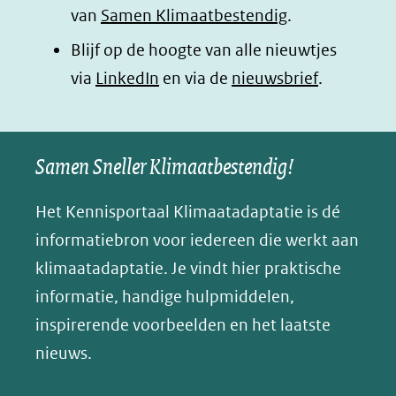
van
Samen Klimaatbestendig
.
in
in
in
p
Blijf op de hoogte van alle nieuwtjes
nieuw
nieuw
nieuw
B
(opent
via
LinkedIn
venster)
venster)
en via de
venster)
nieuwsbrief
.
l
(verwijst
(verwijst
(verwijst
in
u
naar
naar
naar
e
nieuw
een
een
een
s
Samen Sneller Klimaatbestendig!
venster)
andere
andere
andere
k
(verwijst
website)
website)
website)
Het Kennisportaal Klimaatadaptatie is dé
y
naar
(opent
informatiebron voor iedereen die werkt aan
een
in
klimaatadaptatie. Je vindt hier praktische
andere
nieuw
informatie, handige hulpmiddelen,
website)
venster)
inspirerende voorbeelden en het laatste
(verwijst
nieuws.
naar