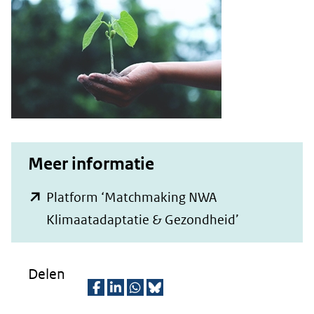
website)
Meer informatie
Platform ‘Matchmaking NWA
(opent
Klimaatadaptatie & Gezondheid’
in
nieuw
Delen
venster)
(verwijst
D
D
D
D