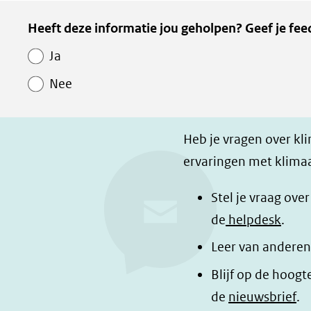
e
e
e
Kopie
Heeft deze informatie jou geholpen? Geef je fee
l
l
z
van
e
e
e
Ja
Paginawaardering
n
n
p
Nee
o
o
a
p
p
g
F
L
i
Heb je vragen over kl
a
i
n
ervaringen met klimaa
c
n
a
e
k
d
Stel je vraag ove
b
e
e
de
helpdesk
.
o
d
l
Leer van anderen
o
I
e
Blijf op de hoogt
k
n
n
de
nieuwsbrief
.
(opent
(opent
o