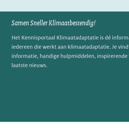
in
in
p
nieuw
nieuw
B
Samen Sneller Klimaatbestendig!
venster)
venster)
l
(verwijst
(verwijst
u
Het Kennisportaal Klimaatadaptatie is dé inform
naar
naar
e
iedereen die werkt aan klimaatadaptatie. Je vindt
een
een
s
informatie, handige hulpmiddelen, inspirerende
andere
andere
k
website)
website)
laatste nieuws.
y
(opent
in
nieuw
venster)
(verwijst
naar
een