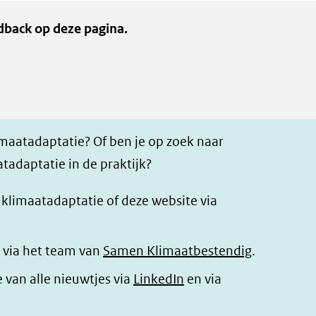
dback op deze pagina.
imaatadaptatie? Of ben je op zoek naar
tadaptatie in de praktijk?
r klimaatadaptatie of deze website via
 via het team van
Samen Klimaatbestendig
.
(opent
e van alle nieuwtjes via
LinkedIn
en via
in