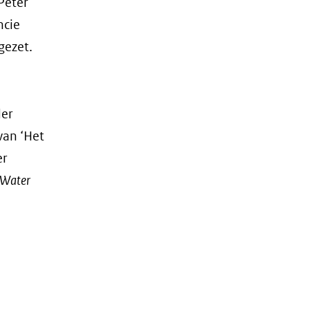
Peter
ncie
gezet.
der
van ‘Het
er
Water