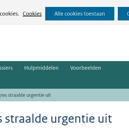
Ga
 cookies.
Cookies
Alle cookies toestaan
naar
ge)
de
inhoud
siers
Hulpmiddelen
Voorbeelden
es straalde urgentie uit
straalde urgentie uit