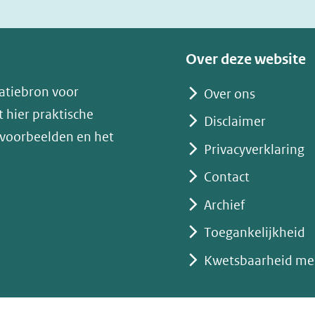
nieuw
venster)
(verwijst
Over deze website
naar
atiebron voor
Over ons
een
 hier praktische
andere
Disclaimer
 voorbeelden en het
website)
Privacyverklaring
Contact
Archief
Toegankelijkheid
Kwetsbaarheid me