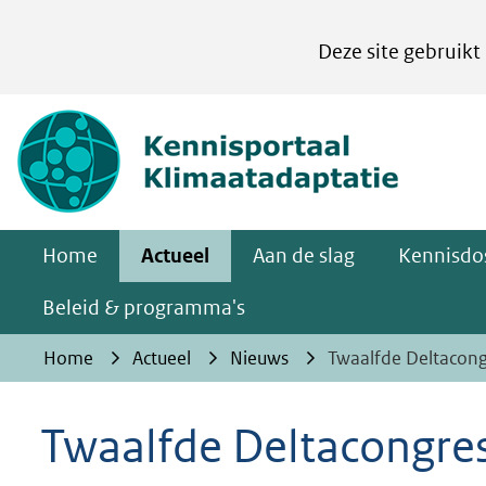
Cookies
Deze site gebruikt
instellen
Hier
(naar homepa
kan
het
gebruik
van
Home
Actueel
Aan de slag
Kennisdos
cookies
op
Beleid & programma's
deze
Home
Actueel
Nieuws
Twaalfde Deltacongr
website
worden
Twaalfde Deltacongres 
toegestaan
of