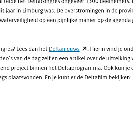
taal telde het Deltacongres ongeveer 1300 deelnemers. 
dit jaar in Limburg was. De overstromingen in de provi
aterveiligheid op een pijnlijke manier op de agenda 
(opent
ongres? Lees dan het
Deltanieuws
. Hierin vind je on
in
eo’s van de dag zelf en een artikel over de uitreiking 
nieuw
rerend project binnen het Deltaprogramma. Ook kun je 
venster)
dags plaatsvonden. En je kunt er de Deltafilm bekijken:
(verwijst
naar
een
andere
website)