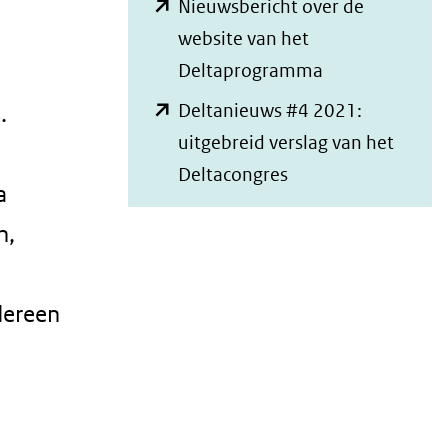
Nieuwsbericht over de
website van het
(opent
Deltaprogramma
in
Deltanieuws #4 2021:
.
nieuw
uitgebreid verslag van het
venster)
(opent
Deltacongres
a
(verwijst
in
naar
n,
nieuw
een
venster)
andere
(verwijst
dereen
website)
naar
een
andere
website)