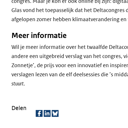
congres. Maar je kon er ook online bij zijn: digi
Glas vond het toepasselijk dat het Deltacongres 
afgelopen zomer hebben klimaatverandering en w
Meer informatie
Wil je meer informatie over het twaalfde Deltac
andere een uitgebreid verslag van het congres, vid
Zonnetje’, de prijs voor een innovatief en inspi
verslagen lezen van de elf deelsessies die ’s mid
stuurt
.
Delen
D
D
D