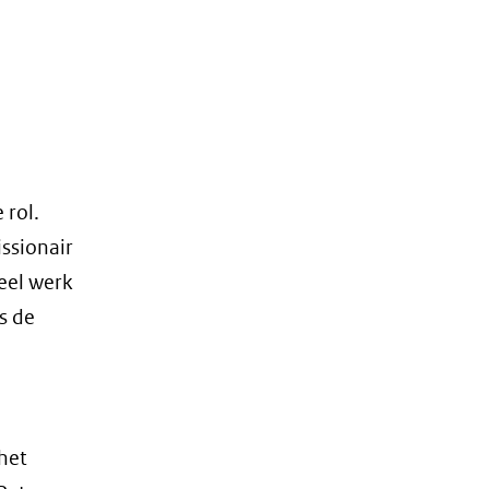
 rol.
ssionair
eel werk
s de
het