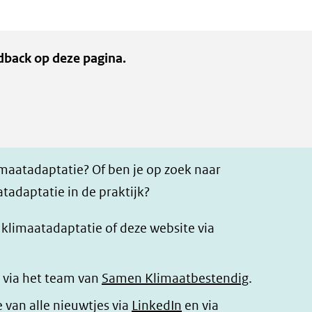
dback op deze pagina.
imaatadaptatie? Of ben je op zoek naar
tadaptatie in de praktijk?
r klimaatadaptatie of deze website via
 via het team van
Samen Klimaatbestendig
.
(opent
e van alle nieuwtjes via
LinkedIn
en via