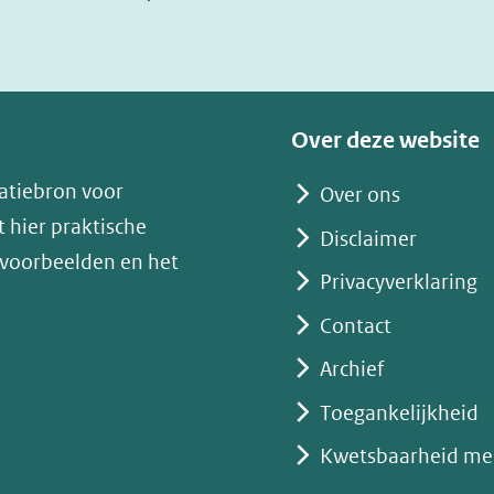
in
nieuw
venster)
(verwijst
Over deze website
naar
atiebron voor
Over ons
een
 hier praktische
andere
Disclaimer
 voorbeelden en het
website)
Privacyverklaring
Contact
Archief
Toegankelijkheid
Kwetsbaarheid me