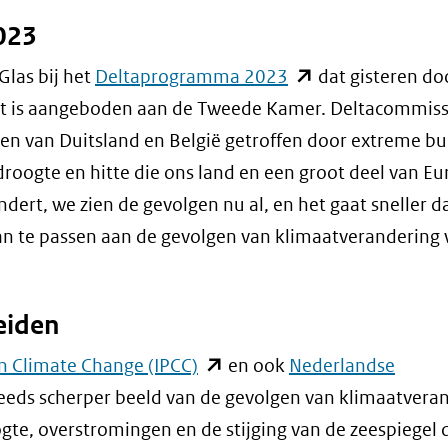
023
(opent
Glas bij het
Deltaprogramma 2023
dat gisteren do
in
aat is aangeboden aan de Tweede Kamer. Deltacommiss
nieuw
en van Duitsland en België getroffen door extreme bu
venster)
oogte en hitte die ons land en een groot deel van E
(verwijst
dert, we zien de gevolgen nu al, en het gaat sneller 
naar
n te passen aan de gevolgen van klimaatverandering
een
andere
eiden
website)
(opent
n Climate Change (IPCC)
en ook
Nederlandse
in
eeds scherper beeld van de gevolgen van klimaatveran
nieuw
gte, overstromingen en de stijging van de zeespiegel 