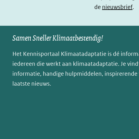
de
nieuwsbrief
.
(opent
(opent
o
in
in
p
nieuw
nieuw
B
Samen Sneller Klimaatbestendig!
venster)
venster)
l
(verwijst
(verwijst
u
Het Kennisportaal Klimaatadaptatie is dé inform
naar
naar
e
iedereen die werkt aan klimaatadaptatie. Je vindt
een
een
s
informatie, handige hulpmiddelen, inspirerende
andere
andere
k
website)
website)
laatste nieuws.
y
(opent
in
nieuw
venster)
(verwijst