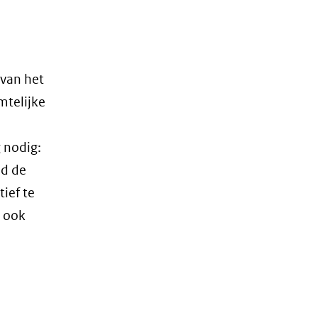
 van het
mtelijke
 nodig:
nd de
ief te
u ook