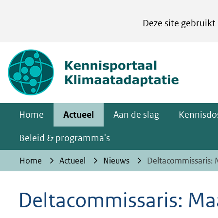
Cookies
Deze site gebruikt
instellen
Hier
(naar homepa
kan
het
gebruik
van
Home
Actueel
Aan de slag
Kennisdos
cookies
op
Beleid & programma's
deze
Home
Actueel
Nieuws
Deltacommissaris: 
website
worden
Deltacommissaris: Ma
toegestaan
of