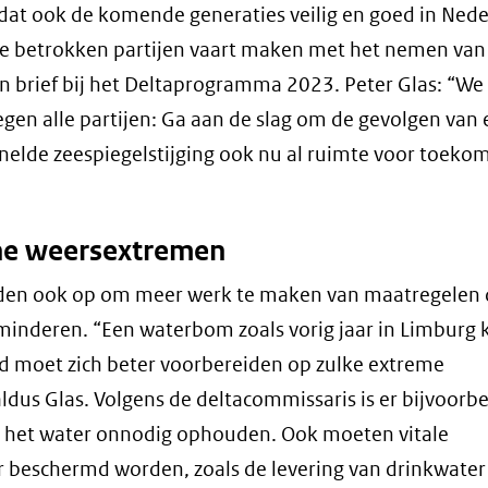
venster)
 dat ook de komende generaties veilig en goed in Ned
(verwijst
e betrokken partijen vaart maken met het nemen van
naar
jn brief bij het Deltaprogramma 2023. Peter Glas: “W
een
tegen alle partijen: Ga aan de slag om de gevolgen van
andere
nelde zeespiegelstijging ook nu al ruimte voor toeko
website)
ne weersextremen
den ook op om meer werk te maken van maatregelen 
inderen. “Een waterbom zoals vorig jaar in Limburg 
d moet zich beter voorbereiden op zulke extreme
dus Glas. Volgens de deltacommissaris is er bijvoorb
e het water onnodig ophouden. Ook moeten vitale
 beschermd worden, zoals de levering van drinkwater