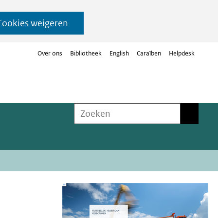
Cookies weigeren
Over ons
Bibliotheek
English
Caraïben
Helpdesk
Zoeken
Zoeken