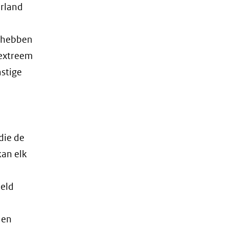
erland
e hebben
 extreem
mstige
die de
kan elk
eeld
 en