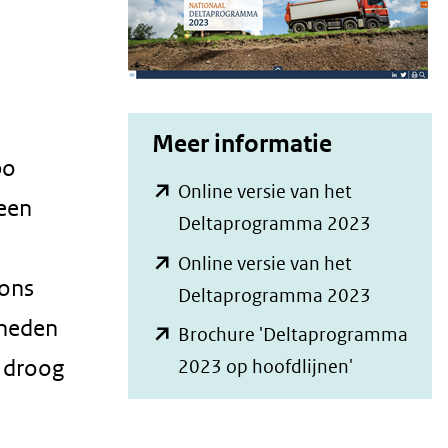
Meer informatie
po
Online versie van het
een
(opent
Deltaprogramma 2023
in
Online versie van het
 ons
nieuw
(opent
Deltaprogramma 2023
venster)
rheden
in
Brochure 'Deltaprogramma
(verwijst
nieuw
 droog
(opent
2023 op hoofdlijnen'
naar
venster)
in
een
(verwijst
nieuw
andere