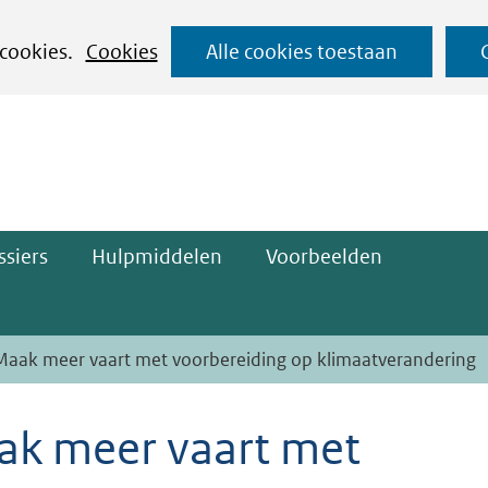
Ga
 cookies.
Cookies
Alle cookies toestaan
naar
ge)
de
inhoud
siers
Hulpmiddelen
Voorbeelden
Maak meer vaart met voorbereiding op klimaatverandering
ak meer vaart met