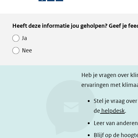
D
D
D
e
e
e
Kopie
Heeft deze informatie jou geholpen? Geef je fee
l
l
z
van
e
e
e
Ja
Paginawaardering
n
n
p
Nee
o
o
a
p
p
g
F
L
i
Heb je vragen over kl
a
i
n
ervaringen met klimaa
c
n
a
e
k
d
Stel je vraag ove
b
e
e
de
helpdesk
.
o
d
l
Leer van anderen
o
I
e
Blijf op de hoogt
k
n
n