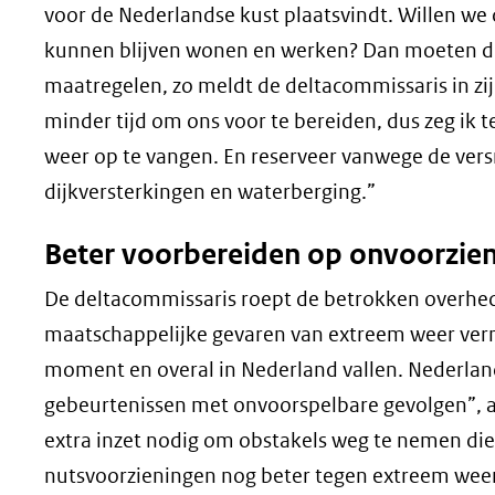
nieuw
voor de Nederlandse kust plaatsvindt. Willen we
venster)
kunnen blijven wonen en werken? Dan moeten d
(verwijst
maatregelen, zo meldt de deltacommissaris in zi
naar
minder tijd om ons voor te bereiden, dus zeg ik 
een
weer op te vangen. En reserveer vanwege de vers
andere
dijkversterkingen en waterberging.”
website)
Beter voorbereiden op onvoorzie
De deltacommissaris roept de betrokken overhe
maatschappelijke gevaren van extreem weer verm
moment en overal in Nederland vallen. Nederlan
gebeurtenissen met onvoorspelbare gevolgen”, al
extra inzet nodig om obstakels weg te nemen di
nutsvoorzieningen nog beter tegen extreem weer