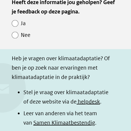
Kopie
Heeft deze informatie jou geholpen? Geef
een
l
l
l
z
van
je feedback op deze pagina.
e
e
e
e
andere
Paginawaardering
n
n
n
p
website)
Ja
o
o
o
a
Nee
p
p
p
g
F
L
W
i
a
i
h
n
Heb je vragen over klimaatadaptatie? Of
c
n
a
a
ben je op zoek naar ervaringen met
e
k
t
d
klimaatadaptatie in de praktijk?
b
e
s
e
o
d
a
l
Stel je vraag over klimaatadaptatie
o
I
p
e
of deze website via de
helpdesk
.
k
n
p
n
Leer van anderen via het team
(opent
(opent
(opent
o
van
Samen Klimaatbestendig
.
in
in
in
p