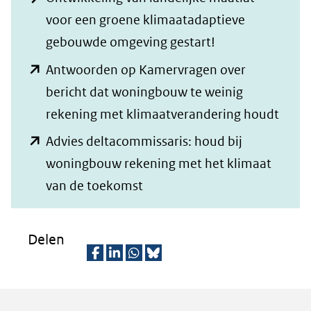
voor een groene klimaatadaptieve
gebouwde omgeving gestart!
Antwoorden op Kamervragen over
bericht dat woningbouw te weinig
(open
rekening met klimaatverandering houdt
in
Advies deltacommissaris: houd bij
nieu
woningbouw rekening met het klimaat
venst
(opent
van de toekomst
(verw
in
naar
nieuw
Delen
een
venster)
ande
(verwijst
D
D
D
D
websi
naar
e
e
e
e