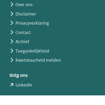
website)
Over ons
Disclaimer
Privacyverklaring
Contact
Archief
Toegankelijkheid
Kwetsbaarheid melden
Volg ons
(opent
LinkedIn
in
nieuw