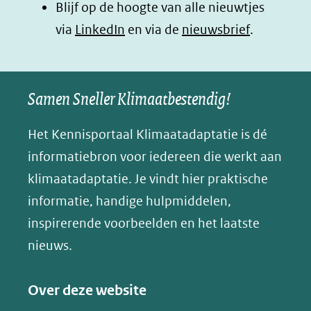
Blijf op de hoogte van alle nieuwtjes
nieuw
nieuw
nieuw
B
(opent
via
LinkedIn
venster)
venster)
en via de
venster)
nieuwsbrief
.
l
(verwijst
(verwijst
(verwijst
in
u
naar
naar
naar
e
nieuw
een
een
een
s
Samen Sneller Klimaatbestendig!
venster)
andere
andere
andere
k
(verwijst
website)
website)
website)
Het Kennisportaal Klimaatadaptatie is dé
y
naar
(opent
informatiebron voor iedereen die werkt aan
een
in
klimaatadaptatie. Je vindt hier praktische
andere
nieuw
informatie, handige hulpmiddelen,
website)
venster)
inspirerende voorbeelden en het laatste
(verwijst
nieuws.
naar
een
Over deze website
andere