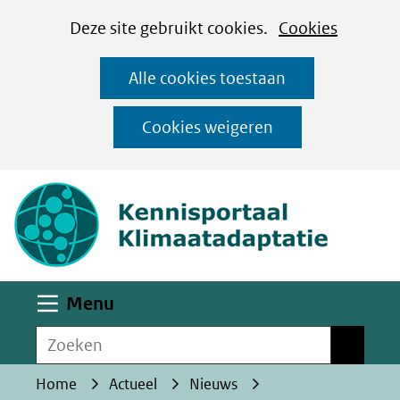
Cookies
Ga
Hier
Deze site gebruikt cookies.
Cookies
instellen
naar
kan
Alle cookies toestaan
de
het
inhoud
gebruik
Cookies weigeren
van
(naar homepa
cookies
op
deze
website
worden
Uitklappen
Menu
toegestaan
Zoeken
of
Zoeken
geweigerd.
Home
Actueel
Nieuws