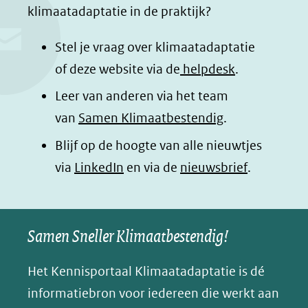
e
k
t
d
klimaatadaptatie in de praktijk?
b
e
s
e
o
d
a
l
Stel je vraag over klimaatadaptatie
o
I
p
e
of deze website via de
helpdesk
.
k
n
p
n
Leer van anderen via het team
(opent
(opent
(opent
o
van
Samen Klimaatbestendig
.
in
in
in
p
Blijf op de hoogte van alle nieuwtjes
nieuw
nieuw
nieuw
B
(opent
via
LinkedIn
venster)
venster)
en via de
venster)
nieuwsbrief
.
l
(verwijst
(verwijst
(verwijst
in
u
naar
naar
naar
e
nieuw
een
een
een
s
Samen Sneller Klimaatbestendig!
venster)
andere
andere
andere
k
(verwijst
website)
website)
website)
Het Kennisportaal Klimaatadaptatie is dé
y
naar
(opent
informatiebron voor iedereen die werkt aan
een