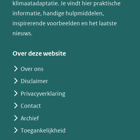
in
klimaatadaptatie. Je vindt hier praktische
andere
nieuw
informatie, handige hulpmiddelen,
website)
venster)
inspirerende voorbeelden en het laatste
(verwijst
nieuws.
naar
een
Over deze website
andere
website)
Over ons
Disclaimer
Privacyverklaring
Contact
Archief
Toegankelijkheid