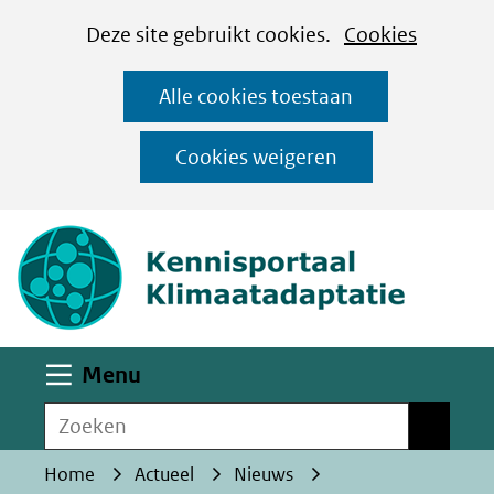
Cookies
Ga
Hier
Deze site gebruikt cookies.
Cookies
instellen
naar
kan
Alle cookies toestaan
de
het
inhoud
gebruik
Cookies weigeren
van
(naar homepa
cookies
op
deze
website
worden
Uitklappen
Menu
toegestaan
Zoeken
of
Zoeken
geweigerd.
Home
Actueel
Nieuws