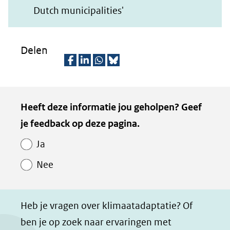
(opent
Dutch municipalities'
in
nieuw
Delen
venster)
(verwijst
D
D
D
D
naar
e
e
e
e
Kopie
Heeft deze informatie jou geholpen? Geef
een
l
l
l
z
van
je feedback op deze pagina.
e
e
e
e
andere
Paginawaardering
n
n
n
p
website)
Ja
o
o
o
a
Nee
p
p
p
g
F
L
W
i
a
i
h
n
Heb je vragen over klimaatadaptatie? Of
c
n
a
a
ben je op zoek naar ervaringen met