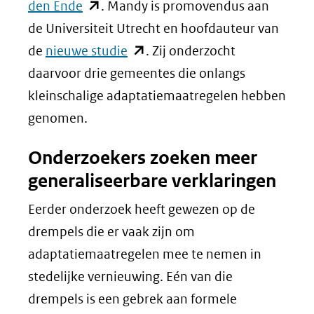
(opent
den Ende
. Mandy is promovendus aan
in
de Universiteit Utrecht en hoofdauteur van
nieuw
(opent
de
nieuwe studie
. Zij onderzocht
venster)
in
daarvoor drie gemeentes die onlangs
(verwijst
nieuw
kleinschalige adaptatiemaatregelen hebben
naar
venster)
genomen.
een
(verwijst
Onderzoekers zoeken meer
andere
naar
generaliseerbare verklaringen
website)
een
andere
Eerder onderzoek heeft gewezen op de
website)
drempels die er vaak zijn om
adaptatiemaatregelen mee te nemen in
stedelijke vernieuwing. Eén van die
drempels is een gebrek aan formele