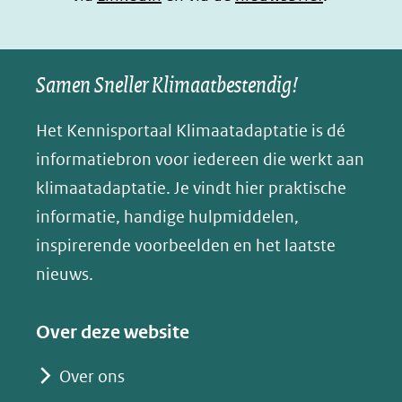
(verwijst
(verwijst
(verwijst
in
u
naar
naar
naar
e
nieuw
een
een
een
s
Samen Sneller Klimaatbestendig!
venster)
andere
andere
andere
k
(verwijst
website)
website)
website)
Het Kennisportaal Klimaatadaptatie is dé
y
naar
(opent
informatiebron voor iedereen die werkt aan
een
in
klimaatadaptatie. Je vindt hier praktische
andere
nieuw
informatie, handige hulpmiddelen,
website)
venster)
inspirerende voorbeelden en het laatste
(verwijst
nieuws.
naar
een
Over deze website
andere
website)
Over ons