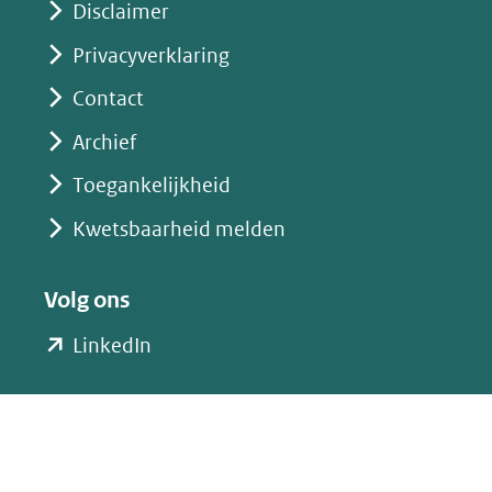
Disclaimer
Privacyverklaring
Contact
Archief
Toegankelijkheid
Kwetsbaarheid melden
Volg ons
(opent
LinkedIn
in
nieuw
venster)
(verwijst