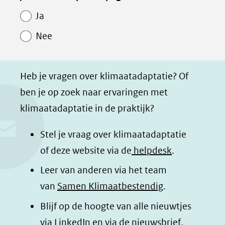
Paginawaardering
n
n
n
p
Ja
o
o
o
a
Nee
p
p
p
g
F
L
W
i
a
i
h
n
Heb je vragen over klimaatadaptatie? Of
c
n
a
a
ben je op zoek naar ervaringen met
e
k
t
d
klimaatadaptatie in de praktijk?
b
e
s
e
o
d
a
l
Stel je vraag over klimaatadaptatie
o
I
p
e
of deze website via de
helpdesk
.
k
n
p
n
Leer van anderen via het team
(opent
(opent
(opent
o
van
Samen Klimaatbestendig
.
in
in
in
p
Blijf op de hoogte van alle nieuwtjes
nieuw
nieuw
nieuw
B
(opent
via
LinkedIn
venster)
venster)
en via de
venster)
nieuwsbrief
.
l