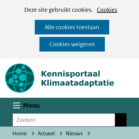
Cookies
Ga
Hier
Deze site gebruikt cookies.
Cookies
instellen
naar
kan
Alle cookies toestaan
de
het
inhoud
gebruik
Cookies weigeren
van
(naar homepa
cookies
op
deze
website
worden
Uitklappen
Menu
toegestaan
Zoeken
of
Zoeken
geweigerd.
Home
Actueel
Nieuws