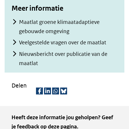
Meer informatie
Maatlat groene klimaatadaptieve
gebouwde omgeving
Veelgestelde vragen over de maatlat
Nieuwsbericht over publicatie van de
maatlat
Delen
D
D
D
D
e
e
e
e
Kopie
Heeft deze informatie jou geholpen? Geef
l
l
l
z
van
je feedback op deze pagina.
e
e
e
e