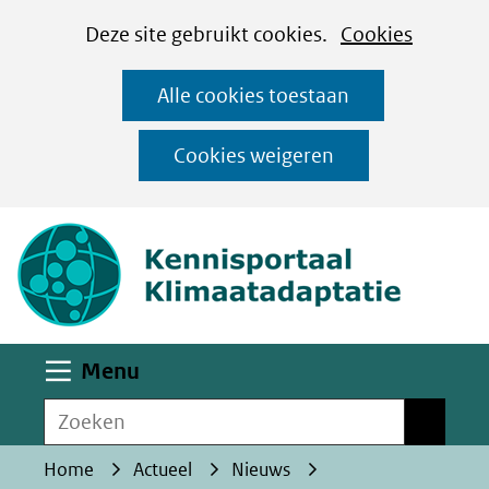
Cookies
Ga
Hier
Deze site gebruikt cookies.
Cookies
instellen
naar
kan
Alle cookies toestaan
de
het
inhoud
gebruik
Cookies weigeren
van
(naar homepa
cookies
op
deze
website
worden
Uitklappen
Menu
toegestaan
Zoeken
of
Zoeken
geweigerd.
Home
Actueel
Nieuws