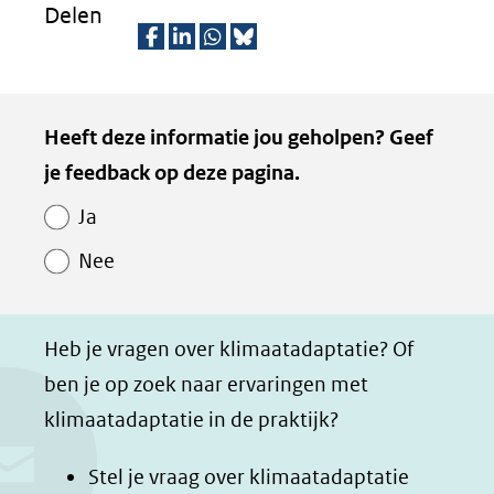
Delen
(verwijst
naar
D
D
D
D
een
e
e
e
e
Kopie
andere
Heeft deze informatie jou geholpen? Geef
l
l
l
z
website)
van
je feedback op deze pagina.
e
e
e
e
Paginawaardering
n
n
n
p
Ja
o
o
o
a
Nee
p
p
p
g
F
L
W
i
a
i
h
n
Heb je vragen over klimaatadaptatie? Of
c
n
a
a
ben je op zoek naar ervaringen met
e
k
t
d
klimaatadaptatie in de praktijk?
b
e
s
e
o
d
a
l
Stel je vraag over klimaatadaptatie