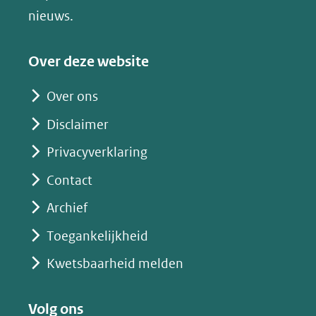
(verwijst
nieuws.
naar
een
Over deze website
andere
website)
Over ons
Disclaimer
Privacyverklaring
Contact
Archief
Toegankelijkheid
Kwetsbaarheid melden
Volg ons