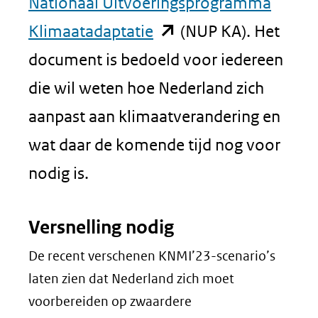
Nationaal Uitvoeringsprogramma
(opent
Klimaatadaptatie
(NUP KA). Het
in
document is bedoeld voor iedereen
nieuw
die wil weten hoe Nederland zich
venster)
aanpast aan klimaatverandering en
(verwijst
wat daar de komende tijd nog voor
naar
nodig is.
een
Versnelling nodig
andere
De recent verschenen KNMI’23-scenario’s
website)
laten zien dat Nederland zich moet
voorbereiden op zwaardere