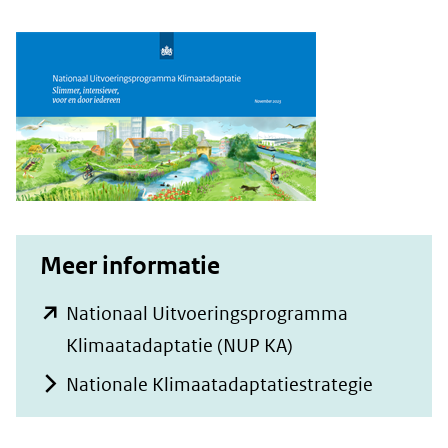
Meer informatie
Nationaal Uitvoeringsprogramma
(opent
Klimaatadaptatie (NUP KA)
in
Nationale Klimaatadaptatiestrategie
nieuw
venster)