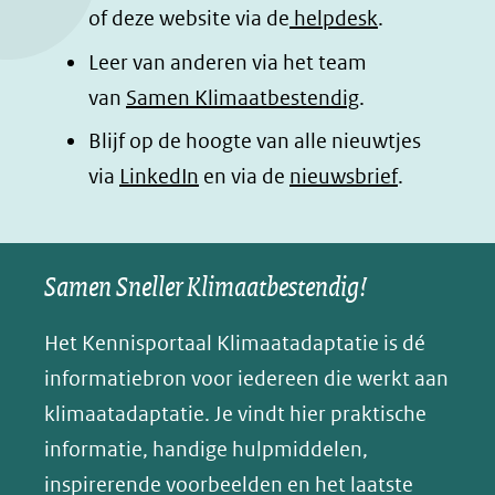
o
I
p
e
of deze website via de
helpdesk
.
k
n
p
n
Leer van anderen via het team
(opent
(opent
(opent
o
van
Samen Klimaatbestendig
.
in
in
in
p
Blijf op de hoogte van alle nieuwtjes
nieuw
nieuw
nieuw
B
(opent
via
LinkedIn
venster)
venster)
en via de
venster)
nieuwsbrief
.
l
(verwijst
(verwijst
(verwijst
in
u
naar
naar
naar
e
nieuw
een
een
een
s
Samen Sneller Klimaatbestendig!
venster)
andere
andere
andere
k
(verwijst
website)
website)
website)
Het Kennisportaal Klimaatadaptatie is dé
y
naar
(opent
informatiebron voor iedereen die werkt aan
een
in
klimaatadaptatie. Je vindt hier praktische
andere
nieuw
informatie, handige hulpmiddelen,
website)
venster)
inspirerende voorbeelden en het laatste