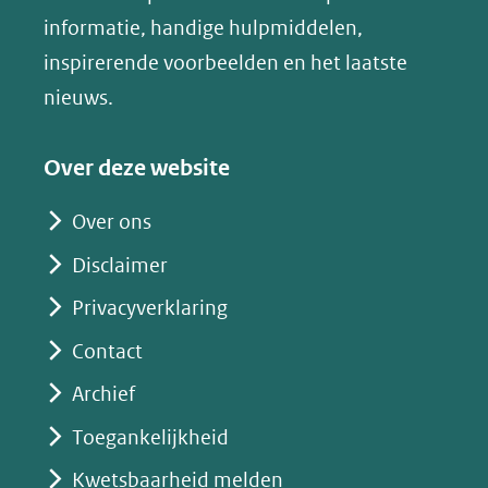
andere
nieuw
informatie, handige hulpmiddelen,
website)
venster)
inspirerende voorbeelden en het laatste
(verwijst
nieuws.
naar
een
Over deze website
andere
website)
Over ons
Disclaimer
Privacyverklaring
Contact
Archief
Toegankelijkheid
Kwetsbaarheid melden