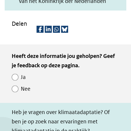
van het Koninkrijk der Nederlanden
Delen
D
D
D
D
e
e
e
e
Kopie
Heeft deze informatie jou geholpen? Geef
l
l
l
z
van
je feedback op deze pagina.
e
e
e
e
Paginawaardering
n
n
n
p
Ja
o
o
o
a
Nee
p
p
p
g
F
L
W
i
a
i
h
n
Heb je vragen over klimaatadaptatie? Of
c
n
a
a
ben je op zoek naar ervaringen met
e
k
t
d
klimaatadaptatie in de praktijk?