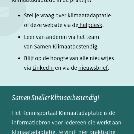
b
e
s
e
o
d
a
l
Stel je vraag over klimaatadaptatie
o
I
p
e
of deze website via de
helpdesk
.
k
n
p
n
Leer van anderen via het team
(opent
(opent
(opent
o
van
Samen Klimaatbestendig
.
in
in
in
p
Blijf op de hoogte van alle nieuwtjes
nieuw
nieuw
nieuw
B
(opent
via
LinkedIn
venster)
venster)
en via de
venster)
nieuwsbrief
.
l
(verwijst
(verwijst
(verwijst
in
u
naar
naar
naar
e
nieuw
een
een
een
s
Samen Sneller Klimaatbestendig!
venster)
andere
andere
andere
k
(verwijst
website)
website)
website)
Het Kennisportaal Klimaatadaptatie is dé
y
naar
(opent
informatiebron voor iedereen die werkt aan
een
in
klimaatadaptatie. Je vindt hier praktische