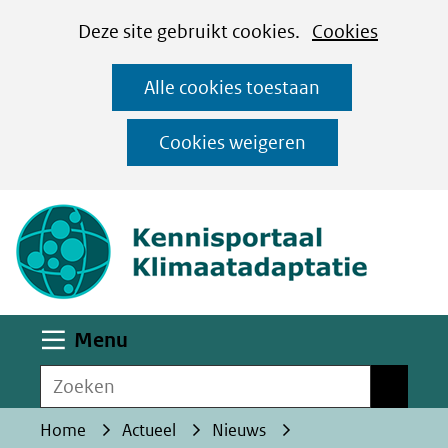
Cookies
Ga
Hier
Deze site gebruikt cookies.
Cookies
instellen
naar
kan
Alle cookies toestaan
de
het
inhoud
gebruik
Cookies weigeren
van
(naar homepa
cookies
op
deze
website
worden
Uitklappen
Menu
toegestaan
Zoeken
of
Zoeken
geweigerd.
Home
Actueel
Nieuws