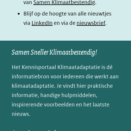
van
Samen Klimaatbestendig
.
in
in
in
p
Blijf op de hoogte van alle nieuwtjes
nieuw
nieuw
nieuw
B
(opent
via
LinkedIn
venster)
venster)
en via de
venster)
nieuwsbrief
.
l
(verwijst
(verwijst
(verwijst
in
u
naar
naar
naar
e
nieuw
een
een
een
s
Samen Sneller Klimaatbestendig!
venster)
andere
andere
andere
k
(verwijst
website)
website)
website)
Het Kennisportaal Klimaatadaptatie is dé
y
naar
(opent
informatiebron voor iedereen die werkt aan
een
in
klimaatadaptatie. Je vindt hier praktische
andere
nieuw
informatie, handige hulpmiddelen,
website)
venster)
inspirerende voorbeelden en het laatste
(verwijst
nieuws.
naar
een