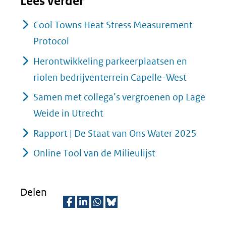
Lees verder
Cool Towns Heat Stress Measurement
Protocol
Herontwikkeling parkeerplaatsen en
riolen bedrijventerrein Capelle-West
Samen met collega’s vergroenen op Lage
Weide in Utrecht
Rapport | De Staat van Ons Water 2025
Online Tool van de Milieulijst
Delen
D
D
D
D