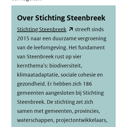
Over Stichting Steenbreek
(opent
Stichting Steenbreek
streeft sinds
in
2015 naar een duurzame vergroening
nieuw
van de leefomgeving. Het fundament
venster)
van Steenbreek rust op vier
(verwijst
kernthema's: biodiversiteit,
naar
klimaatadaptatie, sociale cohesie en
een
gezondheid. Er hebben zich 186
andere
gemeenten aangesloten bij Stichting
website)
Steenbreek. De stichting zet zich
samen met gemeenten, provincies,
waterschappen, projectontwikkelaars,