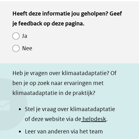
e
e
e
e
Kopie
Heeft deze informatie jou geholpen? Geef
l
l
l
z
van
je feedback op deze pagina.
e
e
e
e
Paginawaardering
n
n
n
p
Ja
o
o
o
a
Nee
p
p
p
g
F
L
W
i
a
i
h
n
Heb je vragen over klimaatadaptatie? Of
c
n
a
a
ben je op zoek naar ervaringen met
e
k
t
d
klimaatadaptatie in de praktijk?
b
e
s
e
o
d
a
l
Stel je vraag over klimaatadaptatie
o
I
p
e
of deze website via de
helpdesk
.
k
n
p
n
Leer van anderen via het team
(opent
(opent
(opent
o