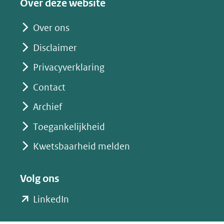
Over deze website
andere
website)
Over ons
Disclaimer
Privacyverklaring
Contact
Archief
Toegankelijkheid
Kwetsbaarheid melden
Volg ons
(opent
LinkedIn
in