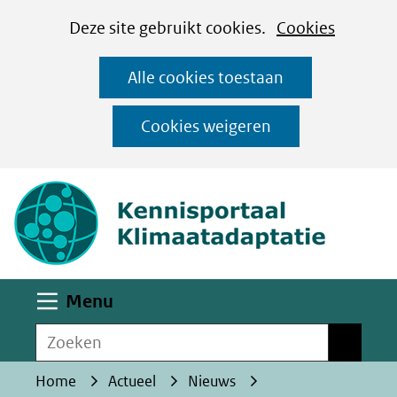
Cookies
Ga
Hier
Deze site gebruikt cookies.
Cookies
instellen
naar
kan
Alle cookies toestaan
de
het
inhoud
gebruik
Cookies weigeren
van
(naar homepa
cookies
op
deze
website
worden
Uitklappen
Menu
toegestaan
Zoeken
of
Zoeken
geweigerd.
Home
Actueel
Nieuws