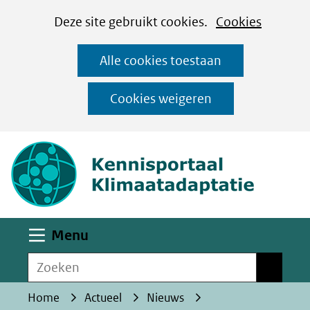
Cookies
Ga
Hier
Deze site gebruikt cookies.
Cookies
instellen
naar
kan
Alle cookies toestaan
de
het
inhoud
gebruik
Cookies weigeren
van
(naar homepa
cookies
op
deze
website
worden
Uitklappen
Menu
toegestaan
Zoeken
of
Zoeken
geweigerd.
Home
Actueel
Nieuws