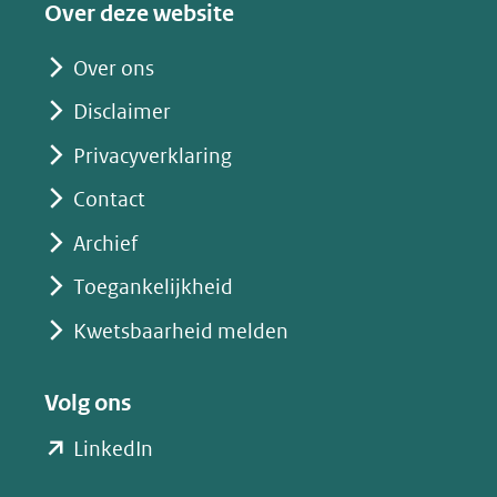
Over deze website
andere
website)
Over ons
Disclaimer
Privacyverklaring
Contact
Archief
Toegankelijkheid
Kwetsbaarheid melden
Volg ons
(opent
LinkedIn
in