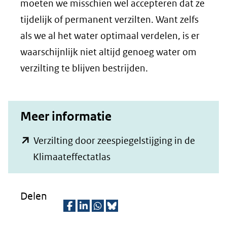
moeten we misschien wel accepteren dat ze
tijdelijk of permanent verzilten. Want zelfs
als we al het water optimaal verdelen, is er
waarschijnlijk niet altijd genoeg water om
verzilting te blijven bestrijden.
Meer informatie
Verzilting door zeespiegelstijging in de
(opent
Klimaateffectatlas
in
nieuw
Delen
venster)
(verwijst
D
D
D
D