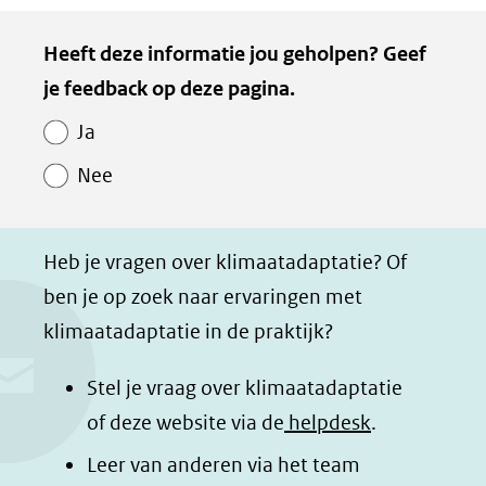
naar
e
e
e
e
Kopie
Heeft deze informatie jou geholpen? Geef
een
l
l
l
z
van
je feedback op deze pagina.
e
e
e
e
andere
Paginawaardering
n
n
n
p
website)
Ja
o
o
o
a
Nee
p
p
p
g
F
L
W
i
a
i
h
n
Heb je vragen over klimaatadaptatie? Of
c
n
a
a
ben je op zoek naar ervaringen met
e
k
t
d
klimaatadaptatie in de praktijk?
b
e
s
e
o
d
a
l
Stel je vraag over klimaatadaptatie
o
I
p
e
of deze website via de
helpdesk
.
k
n
p
n
Leer van anderen via het team
(opent
(opent
(opent
o