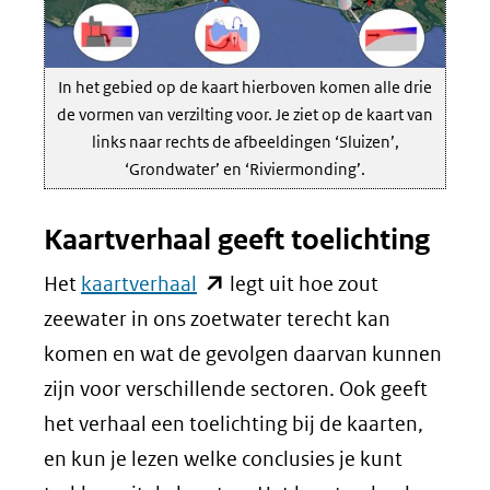
In het gebied op de kaart hierboven komen alle drie
de vormen van verzilting voor. Je ziet op de kaart van
links naar rechts de afbeeldingen ‘Sluizen’,
‘Grondwater’ en ‘Riviermonding’.
Kaartverhaal geeft toelichting
(opent
Het
kaartverhaal
legt uit hoe zout
in
zeewater in ons zoetwater terecht kan
nieuw
komen en wat de gevolgen daarvan kunnen
venster)
zijn voor verschillende sectoren. Ook geeft
(verwijst
het verhaal een toelichting bij de kaarten,
naar
en kun je lezen welke conclusies je kunt