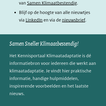
van
Samen Klimaatbestendig
.
in
in
in
p
Blijf op de hoogte van alle nieuwtjes
nieuw
nieuw
nieuw
B
(opent
via
LinkedIn
venster)
venster)
en via de
venster)
nieuwsbrief
.
l
(verwijst
(verwijst
(verwijst
in
u
naar
naar
naar
e
nieuw
een
een
een
s
Samen Sneller Klimaatbestendig!
venster)
andere
andere
andere
k
(verwijst
website)
website)
website)
Het Kennisportaal Klimaatadaptatie is dé
y
naar
(opent
informatiebron voor iedereen die werkt aan
een
in
klimaatadaptatie. Je vindt hier praktische
andere
nieuw
informatie, handige hulpmiddelen,
website)
venster)
inspirerende voorbeelden en het laatste
(verwijst
nieuws.
naar
een