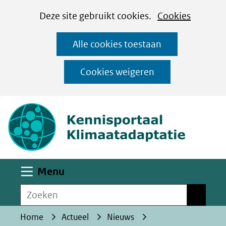
Cookies
Ga
Hier
Deze site gebruikt cookies.
Cookies
instellen
naar
kan
Alle cookies toestaan
de
het
inhoud
gebruik
Cookies weigeren
van
(naar homepa
cookies
op
deze
website
worden
Uitklappen
Menu
toegestaan
Zoeken
of
Zoeken
geweigerd.
Home
Actueel
Nieuws