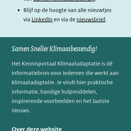
in
in
in
p
Blijf op de hoogte van alle nieuwtjes
nieuw
nieuw
nieuw
B
(opent
via
LinkedIn
venster)
venster)
en via de
venster)
nieuwsbrief
.
l
(verwijst
(verwijst
(verwijst
in
u
naar
naar
naar
e
nieuw
een
een
een
s
Samen Sneller Klimaatbestendig!
venster)
andere
andere
andere
k
(verwijst
website)
website)
website)
Het Kennisportaal Klimaatadaptatie is dé
y
naar
(opent
informatiebron voor iedereen die werkt aan
een
in
klimaatadaptatie. Je vindt hier praktische
andere
nieuw
informatie, handige hulpmiddelen,
website)
venster)
inspirerende voorbeelden en het laatste
(verwijst
nieuws.
naar
een
Over deze website