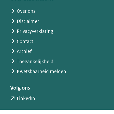
andere
website)
Over ons
Disclaimer
Privacyverklaring
Contact
Archief
Toegankelijkheid
Kwetsbaarheid melden
Volg ons
(opent
LinkedIn
in