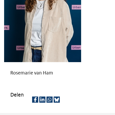
Rosemarie van Ham
Delen
D
D
D
D