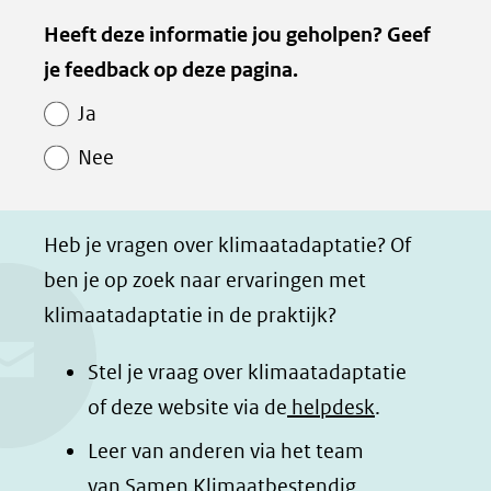
e
e
e
e
Kopie
Heeft deze informatie jou geholpen? Geef
l
l
l
z
van
je feedback op deze pagina.
e
e
e
e
Paginawaardering
n
n
n
p
Ja
o
o
o
a
Nee
p
p
p
g
F
L
W
i
a
i
h
n
Heb je vragen over klimaatadaptatie? Of
c
n
a
a
ben je op zoek naar ervaringen met
e
k
t
d
klimaatadaptatie in de praktijk?
b
e
s
e
o
d
a
l
Stel je vraag over klimaatadaptatie
o
I
p
e
of deze website via de
helpdesk
.
k
n
p
n
Leer van anderen via het team
(opent
(opent
(opent
o
van
Samen Klimaatbestendig
.