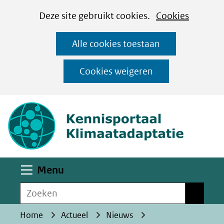
Cookies
Ga
Hier
Deze site gebruikt cookies.
Cookies
instellen
naar
kan
Alle cookies toestaan
de
het
inhoud
gebruik
Cookies weigeren
van
(naar homepa
cookies
op
deze
website
worden
Uitklappen
Menu
toegestaan
Zoeken
of
Zoeken
geweigerd.
Home
Actueel
Nieuws