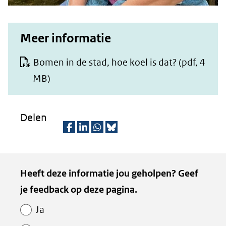
Meer informatie
Bomen in de stad, hoe koel is dat?
(pdf, 4
MB)
Delen
D
D
D
D
e
e
e
e
Kopie
Heeft deze informatie jou geholpen? Geef
l
l
l
z
van
je feedback op deze pagina.
e
e
e
e
Paginawaardering
n
n
n
p
Ja
o
o
o
a