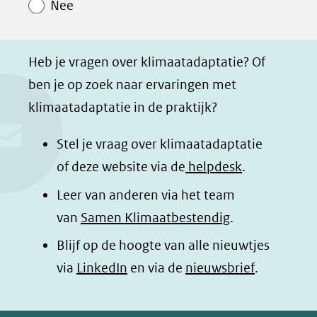
Nee
p
p
p
g
F
L
W
i
a
i
h
n
Heb je vragen over klimaatadaptatie? Of
c
n
a
a
ben je op zoek naar ervaringen met
e
k
t
d
klimaatadaptatie in de praktijk?
b
e
s
e
o
d
a
l
Stel je vraag over klimaatadaptatie
o
I
p
e
of deze website via de
helpdesk
.
k
n
p
n
Leer van anderen via het team
(opent
(opent
(opent
o
van
Samen Klimaatbestendig
.
in
in
in
p
Blijf op de hoogte van alle nieuwtjes
nieuw
nieuw
nieuw
B
(opent
via
LinkedIn
venster)
venster)
en via de
venster)
nieuwsbrief
.
l
(verwijst
(verwijst
(verwijst
in
u
naar
naar
naar
e
nieuw