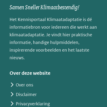
een
een
een
s
Samen Sneller Klimaatbestendig!
venster)
andere
andere
andere
k
(verwijst
website)
website)
website)
Het Kennisportaal Klimaatadaptatie is dé
y
naar
(opent
informatiebron voor iedereen die werkt aan
een
in
klimaatadaptatie. Je vindt hier praktische
andere
nieuw
informatie, handige hulpmiddelen,
website)
venster)
inspirerende voorbeelden en het laatste
(verwijst
nieuws.
naar
een
Over deze website
andere
website)
Over ons
Disclaimer
Privacyverklaring