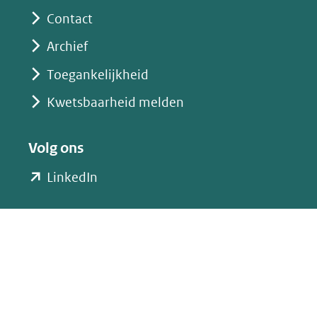
Contact
Archief
Toegankelijkheid
Kwetsbaarheid melden
Volg ons
(opent
LinkedIn
in
nieuw
venster)
(verwijst
naar
een