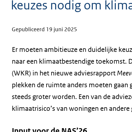
keuzes nodig om klim
geweigerd.
Gepubliceerd 19 juni 2025
Er moeten ambitieuze en duidelijke keu
naar een klimaatbestendige toekomst. D
(WKR) in het nieuwe adviesrapport
Meeve
plekken de ruimte anders moeten gaan ge
steeds groter worden. Een van de advie
klimaatrisico’s van woningen en ander
Input voor de NAS’26