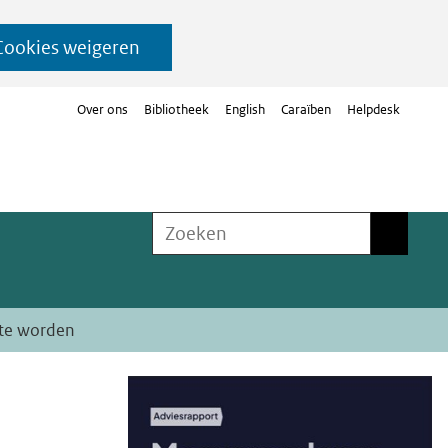
Cookies weigeren
Over ons
Bibliotheek
English
Caraïben
Helpdesk
Zoeken
Zoeken
 te worden