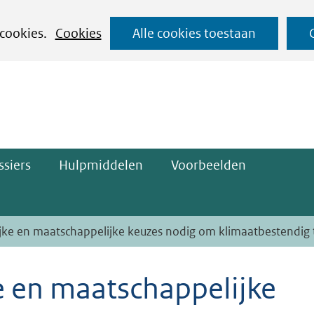
Ga
 cookies.
Cookies
Alle cookies toestaan
naar
ge)
de
inhoud
siers
Hulpmiddelen
Voorbeelden
ijke en maatschappelijke keuzes nodig om klimaatbestendig
e en maatschappelijke