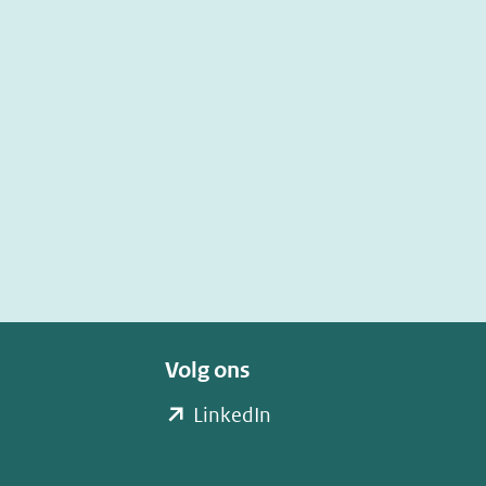
Volg ons
(opent
LinkedIn
in
nieuw