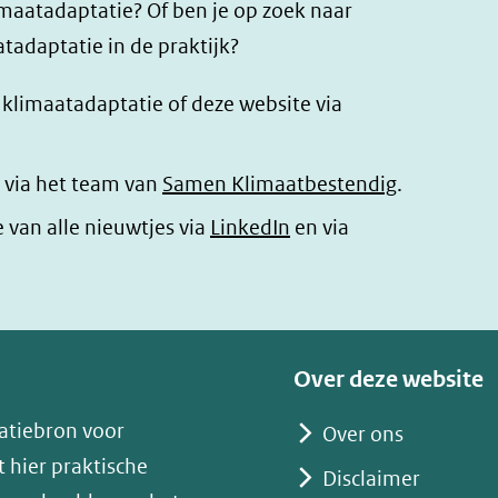
imaatadaptatie? Of ben je op zoek naar
tadaptatie in de praktijk?
r klimaatadaptatie of deze website via
 via het team van
Samen Klimaatbestendig
.
(opent
e van alle nieuwtjes via
LinkedIn
en via
in
nieuw
venster)
(verwijst
Over deze website
naar
atiebron voor
Over ons
een
 hier praktische
andere
Disclaimer