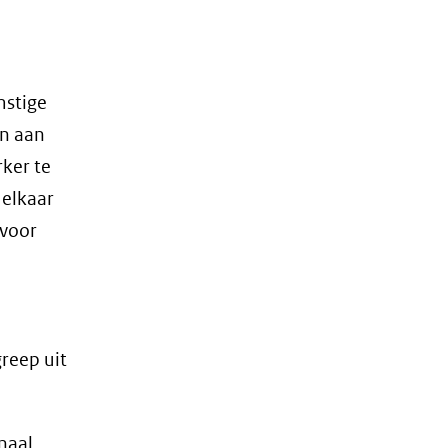
mstige
en aan
ker te
 elkaar
 voor
reep uit
naal