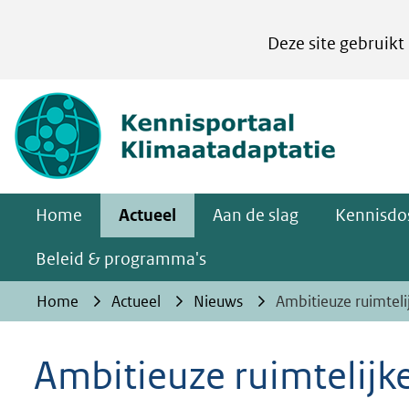
Cookies
Deze site gebruikt
instellen
Hier
(naar homepa
kan
het
gebruik
van
Home
Actueel
Aan de slag
Kennisdos
cookies
op
Beleid & programma's
deze
Home
Actueel
Nieuws
Ambitieuze ruimtel
website
worden
Ambitieuze ruimtelijk
toegestaan
of