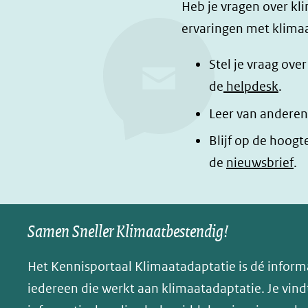
F
L
i
Heb je vragen over kl
a
i
n
ervaringen met klimaa
c
n
a
e
k
d
Stel je vraag ove
b
e
e
de
helpdesk
.
o
d
l
Leer van anderen
o
I
e
Blijf op de hoogt
k
n
n
de
nieuwsbrief
.
(opent
(opent
o
in
in
p
nieuw
nieuw
B
Samen Sneller Klimaatbestendig!
venster)
venster)
l
(verwijst
(verwijst
u
Het Kennisportaal Klimaatadaptatie is dé inform
naar
naar
e
iedereen die werkt aan klimaatadaptatie. Je vindt
een
een
s