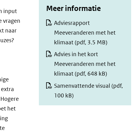
ee
Meer informatie
m input
n
e vragen
ve
Adviesrapport
rg
kt naar
Meeveranderen met het
ro
euzes?
klimaat
(pdf, 3.5 MB)
ti
(afbeelding:
ng
Advies in het kort
wkr.png)
Meeveranderen met het
klimaat
(pdf, 648 kB)
mige
Samenvattende visual
(pdf,
 extra
100 kB)
. Hogere
oet het
ting
te