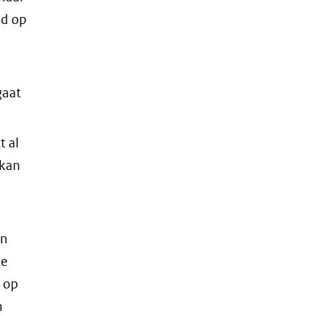
ld op
gaat
t al
 kan
en
te
j op
n