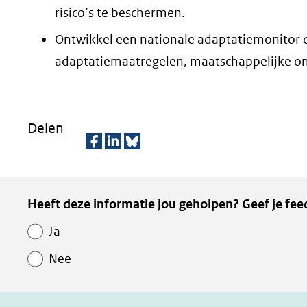
risico’s te beschermen.
Ontwikkel een nationale adaptatiemonitor die
adaptatiemaatregelen, maatschappelijke on
Delen
D
D
D
e
e
e
Kopie
Heeft deze informatie jou geholpen? Geef je fee
l
l
z
van
e
e
e
Ja
Paginawaardering
n
n
p
Nee
o
o
a
p
p
g