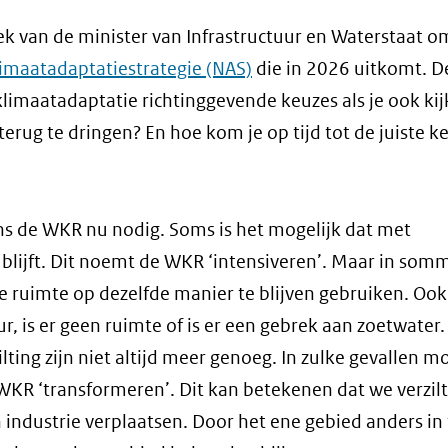
oek van de minister van Infrastructuur en Waterstaat o
limaatadaptatiestrategie (NAS)
die in 2026 uitkomt. D
klimaatadaptatie richtinggevende keuzes als je ook kij
rug te dringen? En hoe kom je op tijd tot de juiste k
ens de WKR nu nodig. Soms is het mogelijk dat met
 blijft. Dit noemt de WKR ‘intensiveren’. Maar in som
 ruimte op dezelfde manier te blijven gebruiken. Ook
r, is er geen ruimte of is er een gebrek aan zoetwater
lting zijn niet altijd meer genoeg. In zulke gevallen m
WKR ‘transformeren’. Dit kan betekenen dat we verzil
 industrie verplaatsen. Door het ene gebied anders in 