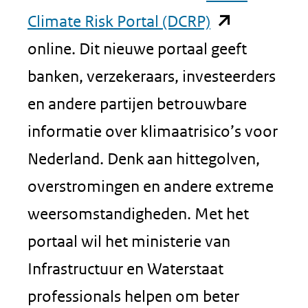
(opent
Climate Risk Portal (DCRP)
in
online. Dit nieuwe portaal geeft
nieuw
banken, verzekeraars, investeerders
venster)
en andere partijen betrouwbare
(verwijst
informatie over klimaatrisico’s voor
naar
Nederland. Denk aan hittegolven,
een
overstromingen en andere extreme
andere
weersomstandigheden. Met het
website)
portaal wil het ministerie van
Infrastructuur en Waterstaat
professionals helpen om beter