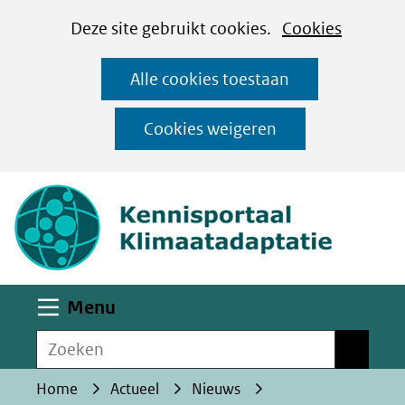
Cookies
Ga
Hier
Deze site gebruikt cookies.
Cookies
instellen
naar
kan
Alle cookies toestaan
de
het
inhoud
gebruik
Cookies weigeren
van
(naar homepa
cookies
op
deze
website
worden
Uitklappen
Menu
toegestaan
Zoeken
of
Zoeken
geweigerd.
Home
Actueel
Nieuws