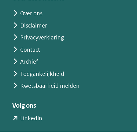
andere
website)
Over ons
Disclaimer
Privacyverklaring
Contact
Archief
Toegankelijkheid
Kwetsbaarheid melden
Volg ons
(opent
LinkedIn
in