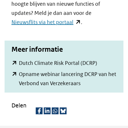
hoogte blijven van nieuwe functies of
updates? Meld je dan aan voor de
(opent
Nieuwsflits via het portaal
.
in
nieuw
Meer informatie
venster)
(verwijst
(opent
Dutch Climate Risk Portal (DCRP)
naar
in
Opname webinar lancering DCRP van het
een
nieuw
(opent
Verbond van Verzekeraars
andere
venster)
in
website)
(verwijst
nieuw
Delen
naar
venster)
een
(verwijst
D
D
D
D
andere