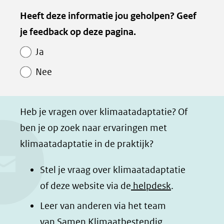
naar
e
e
e
e
Kopie
website)
Heeft deze informatie jou geholpen? Geef
een
l
l
l
z
van
je feedback op deze pagina.
e
e
e
e
andere
Paginawaardering
n
n
n
p
website)
Ja
o
o
o
a
Nee
p
p
p
g
F
L
W
i
a
i
h
n
Heb je vragen over klimaatadaptatie? Of
c
n
a
a
ben je op zoek naar ervaringen met
e
k
t
d
klimaatadaptatie in de praktijk?
b
e
s
e
o
d
a
l
Stel je vraag over klimaatadaptatie
o
I
p
e
of deze website via de
helpdesk
.
k
n
p
n
Leer van anderen via het team
(opent
(opent
(opent
o
van
Samen Klimaatbestendig
.