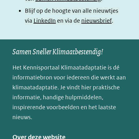
in
in
in
p
Blijf op de hoogte van alle nieuwtjes
nieuw
nieuw
nieuw
B
(opent
via
LinkedIn
venster)
venster)
en via de
venster)
nieuwsbrief
.
l
(verwijst
(verwijst
(verwijst
in
u
naar
naar
naar
e
nieuw
een
een
een
s
Samen Sneller Klimaatbestendig!
venster)
andere
andere
andere
k
(verwijst
website)
website)
website)
Het Kennisportaal Klimaatadaptatie is dé
y
naar
(opent
informatiebron voor iedereen die werkt aan
een
in
klimaatadaptatie. Je vindt hier praktische
andere
nieuw
informatie, handige hulpmiddelen,
website)
venster)
inspirerende voorbeelden en het laatste
(verwijst
nieuws.
naar
een
Over deze website