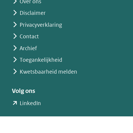
Over ons
Disclaimer
Privacyverklaring
Contact
Archief
Toegankelijkheid
Kwetsbaarheid melden
Volg ons
(opent
LinkedIn
in
nieuw
venster)