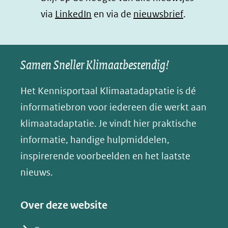
(opent
via
LinkedIn
venster)
venster)
en via de
venster)
nieuwsbrief
.
l
(verwijst
(verwijst
(verwijst
in
u
naar
naar
naar
e
nieuw
een
een
een
s
Samen Sneller Klimaatbestendig!
venster)
andere
andere
andere
k
(verwijst
website)
website)
website)
Het Kennisportaal Klimaatadaptatie is dé
y
naar
(opent
informatiebron voor iedereen die werkt aan
een
in
klimaatadaptatie. Je vindt hier praktische
andere
nieuw
informatie, handige hulpmiddelen,
website)
venster)
inspirerende voorbeelden en het laatste
(verwijst
nieuws.
naar
een
Over deze website
andere
website)