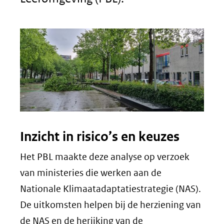
venster
(verwij
naar
een
andere
website
Inzicht in risico’s en keuzes
Het PBL maakte deze analyse op verzoek
van ministeries die werken aan de
Nationale Klimaatadaptatiestrategie (NAS).
De uitkomsten helpen bij de herziening van
de NAS en de herijking van de