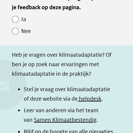
van
je feedback op deze pagina.
e
e
e
e
andere
Paginawaardering
n
n
n
p
website)
Ja
o
o
o
a
Nee
p
p
p
g
F
L
W
i
a
i
h
n
Heb je vragen over klimaatadaptatie? Of
c
n
a
a
ben je op zoek naar ervaringen met
e
k
t
d
klimaatadaptatie in de praktijk?
b
e
s
e
o
d
a
l
Stel je vraag over klimaatadaptatie
o
I
p
e
of deze website via de
helpdesk
.
k
n
p
n
Leer van anderen via het team
(opent
(opent
(opent
o
van
Samen Klimaatbestendig
.
in
in
in
p
Blijf op de hoogte van alle nieuwtjes
nieuw
nieuw
nieuw
B