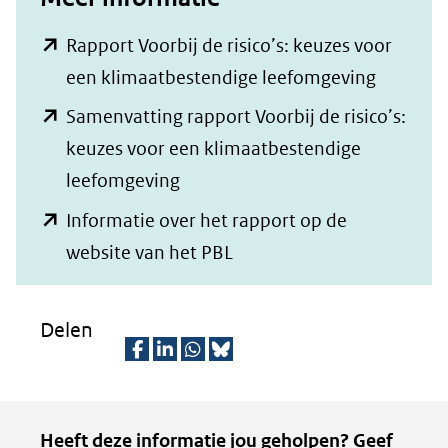
Rapport Voorbij de risico’s: keuzes voor
(opent
een klimaatbestendige leefomgeving
in
Samenvatting rapport Voorbij de risico’s:
nieuw
keuzes voor een klimaatbestendige
venster)
(opent
leefomgeving
(verwijst
in
Informatie over het rapport op de
naar
nieuw
(opent
website van het PBL
een
venster)
in
andere
(verwijst
nieuw
Delen
website)
naar
venster)
een
(verwijst
D
D
D
D
andere
naar
e
e
e
e
Kopie
website)
Heeft deze informatie jou geholpen? Geef
een
l
l
l
z