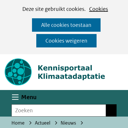
Cookies
Ga
Hier
Deze site gebruikt cookies.
Cookies
instellen
naar
kan
Alle cookies toestaan
de
het
inhoud
gebruik
Cookies weigeren
van
(naar homepa
cookies
op
deze
website
worden
Uitklappen
Menu
toegestaan
Zoeken
of
Zoeken
geweigerd.
Home
Actueel
Nieuws