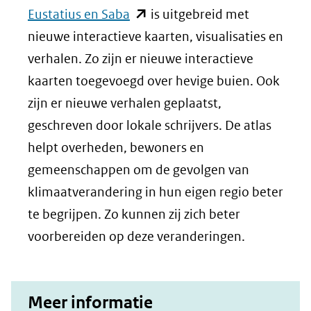
(opent
Eustatius en Saba
is uitgebreid met
in
nieuwe interactieve kaarten, visualisaties en
nieuw
verhalen. Zo zijn er nieuwe interactieve
venster)
kaarten toegevoegd over hevige buien. Ook
(verwijst
zijn er nieuwe verhalen geplaatst,
naar
geschreven door lokale schrijvers. De atlas
een
helpt overheden, bewoners en
andere
gemeenschappen om de gevolgen van
website)
klimaatverandering in hun eigen regio beter
te begrijpen. Zo kunnen zij zich beter
voorbereiden op deze veranderingen.
Meer informatie