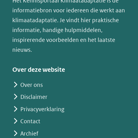
website)
website)
website)
Het Kennisportaal Klimaatadaptatie is dé
y
naar
(opent
informatiebron voor iedereen die werkt aan
een
in
klimaatadaptatie. Je vindt hier praktische
andere
nieuw
informatie, handige hulpmiddelen,
website)
venster)
inspirerende voorbeelden en het laatste
(verwijst
nieuws.
naar
een
Over deze website
andere
website)
Over ons
Disclaimer
Privacyverklaring
Contact
Archief