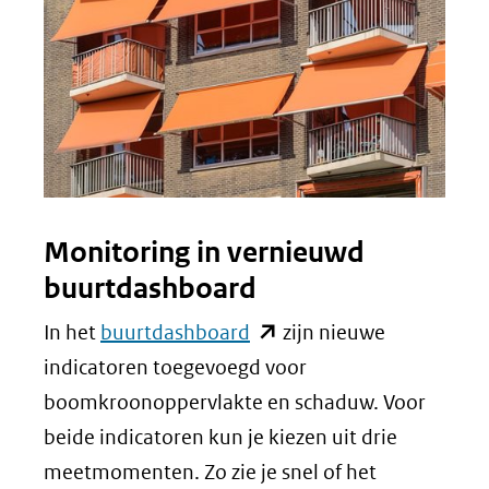
Monitoring in vernieuwd
buurtdashboard
(opent
In het
buurtdashboard
zijn nieuwe
in
indicatoren toegevoegd voor
nieuw
boomkroonoppervlakte en schaduw. Voor
venster)
beide indicatoren kun je kiezen uit drie
(verwijst
meetmomenten. Zo zie je snel of het