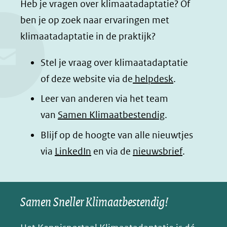
Heb je vragen over klimaatadaptatie? Of
c
n
a
a
ben je op zoek naar ervaringen met
e
k
t
d
klimaatadaptatie in de praktijk?
b
e
s
e
o
d
a
l
Stel je vraag over klimaatadaptatie
o
I
p
e
of deze website via de
helpdesk
.
k
n
p
n
Leer van anderen via het team
(opent
(opent
(opent
o
van
Samen Klimaatbestendig
.
in
in
in
p
Blijf op de hoogte van alle nieuwtjes
nieuw
nieuw
nieuw
B
(opent
via
LinkedIn
venster)
venster)
en via de
venster)
nieuwsbrief
.
l
(verwijst
(verwijst
(verwijst
in
u
naar
naar
naar
e
nieuw
een
een
een
s
Samen Sneller Klimaatbestendig!
venster)
andere
andere
andere
k
(verwijst