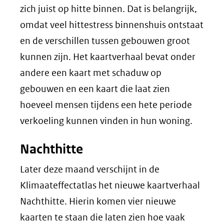
in
zich juist op hitte binnen. Dat is belangrijk,
nieuw
omdat veel hittestress binnenshuis ontstaat
venster)
en de verschillen tussen gebouwen groot
(verwijst
kunnen zijn. Het kaartverhaal bevat onder
naar
andere een kaart met schaduw op
een
gebouwen en een kaart die laat zien
andere
hoeveel mensen tijdens een hete periode
website)
verkoeling kunnen vinden in hun woning.
Nachthitte
Later deze maand verschijnt in de
Klimaateffectatlas het nieuwe kaartverhaal
Nachthitte. Hierin komen vier nieuwe
kaarten te staan die laten zien hoe vaak