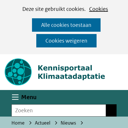
Cookies
Ga
Hier
Deze site gebruikt cookies.
Cookies
instellen
naar
kan
Alle cookies toestaan
de
het
inhoud
gebruik
Cookies weigeren
van
(naar homepa
cookies
op
deze
website
worden
Uitklappen
Menu
toegestaan
Zoeken
of
Zoeken
geweigerd.
Home
Actueel
Nieuws