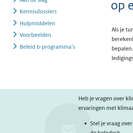
op 
geweigerd.
Kennisdossiers
Hulpmiddelen
Als je t
Voorbeelden
berekeni
Beleid & programma's
bepalen.
lediging
Heb je vragen over kl
ervaringen met klimaa
Stel je vraag ove
de
helpdesk
.