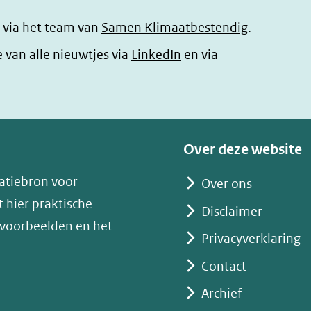
 via het team van
Samen Klimaatbestendig
.
(opent
e van alle nieuwtjes via
LinkedIn
en via
in
nieuw
venster)
(verwijst
Over deze website
naar
atiebron voor
Over ons
een
 hier praktische
andere
Disclaimer
 voorbeelden en het
website)
Privacyverklaring
Contact
Archief