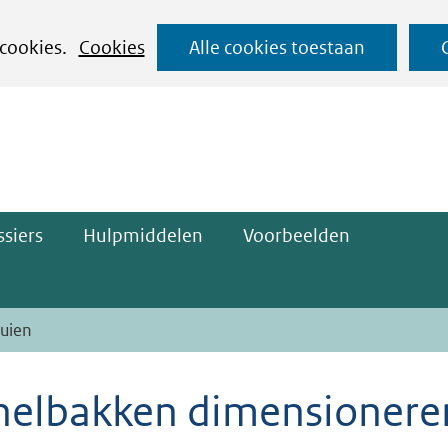
Ga
 cookies.
Cookies
Alle cookies toestaan
naar
ge)
de
inhoud
siers
Hulpmiddelen
Voorbeelden
uien
nelbakken dimensionere