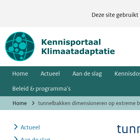
Cookies
Deze site gebruikt
instellen
Hier
(naar homepa
kan
het
gebruik
van
Home
Actueel
Aan de slag
Kennisdos
cookies
op
Beleid & programma's
deze
Home
tunnelbakken dimensioneren op extreme b
website
worden
tun
toegestaan
Actueel
of
Aan de slag