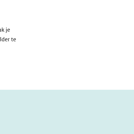
k je
lder te