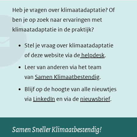
a
i
h
n
Heb je vragen over klimaatadaptatie? Of
c
n
a
a
ben je op zoek naar ervaringen met
e
k
t
d
klimaatadaptatie in de praktijk?
b
e
s
e
o
d
a
l
Stel je vraag over klimaatadaptatie
o
I
p
e
of deze website via de
helpdesk
.
k
n
p
n
Leer van anderen via het team
(opent
(opent
(opent
o
van
Samen Klimaatbestendig
.
in
in
in
p
Blijf op de hoogte van alle nieuwtjes
nieuw
nieuw
nieuw
B
(opent
via
LinkedIn
venster)
venster)
en via de
venster)
nieuwsbrief
.
l
(verwijst
(verwijst
(verwijst
in
u
naar
naar
naar
e
nieuw
een
een
een
s
Samen Sneller Klimaatbestendig!
venster)
andere
andere
andere
k