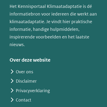
(verwijst
website)
website)
website)
Het Kennisportaal Klimaatadaptatie is dé
y
naar
(opent
informatiebron voor iedereen die werkt aan
een
in
klimaatadaptatie. Je vindt hier praktische
andere
nieuw
informatie, handige hulpmiddelen,
website)
venster)
inspirerende voorbeelden en het laatste
(verwijst
nieuws.
naar
een
Over deze website
andere
website)
Over ons
Disclaimer
Privacyverklaring
Contact