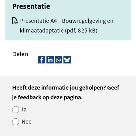
Presentatie
Presentatie A4 - Bouwregelgeving en
klimaatadaptatie
(pdf, 825 kB)
Delen
D
D
D
D
e
e
e
e
Kopie
Heeft deze informatie jou geholpen? Geef
l
l
l
z
van
je feedback op deze pagina.
e
e
e
e
Paginawaardering
n
n
n
p
Ja
o
o
o
a
Nee
p
p
p
g
F
L
W
i