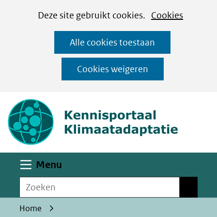
Cookies
Ga
Hier
Deze site gebruikt cookies.
Cookies
instellen
naar
kan
Alle cookies toestaan
de
het
inhoud
gebruik
Cookies weigeren
van
(naar homepa
cookies
op
deze
website
worden
Uitklappen
Menu
toegestaan
Zoeken
of
Zoeken
geweigerd.
Home