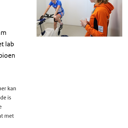
dam
et lab
pioen
mer kan
de is
e
at met