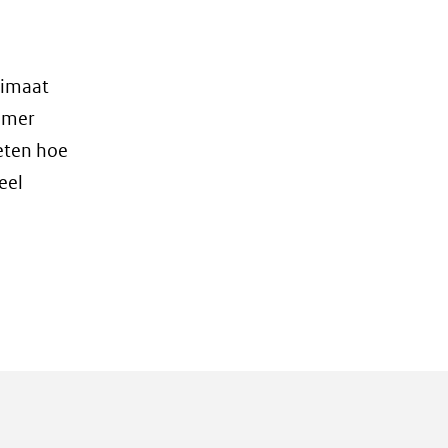
limaat
amer
eten hoe
eel