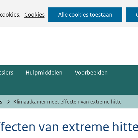
Ga
 cookies.
Cookies
Alle cookies toestaan
naar
ge)
de
inhoud
siers
Hulpmiddelen
Voorbeelden
s
Klimaatkamer meet effecten van extreme hitte
fecten van extreme hitt