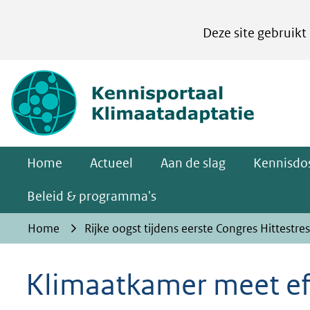
Cookies
Deze site gebruikt
instellen
Hier
(naar homepa
kan
het
gebruik
van
Home
Actueel
Aan de slag
Kennisdos
cookies
op
Beleid & programma's
deze
Home
Rijke oogst tijdens eerste Congres Hittestres
website
worden
Klimaatkamer meet ef
toegestaan
of