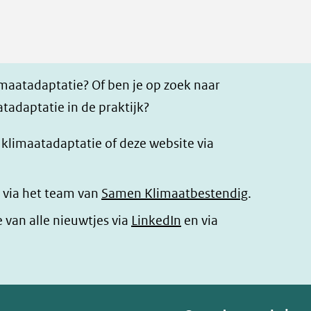
imaatadaptatie? Of ben je op zoek naar
tadaptatie in de praktijk?
r klimaatadaptatie of deze website via
 via het team van
Samen Klimaatbestendig
.
(opent
e van alle nieuwtjes via
LinkedIn
en via
in
nieuw
venster)
(verwijst