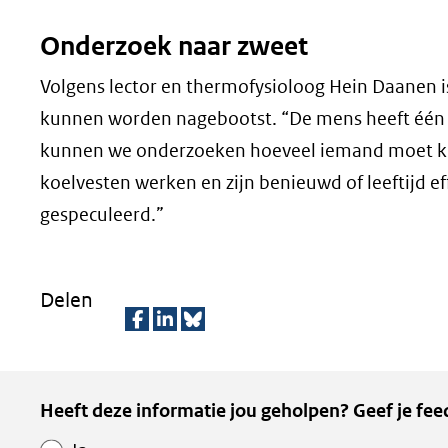
Onderzoek naar zweet
Volgens lector en thermofysioloog Hein Daanen i
kunnen worden nagebootst. “De mens heeft één 
kunnen we onderzoeken hoeveel iemand moet ku
koelvesten werken en zijn benieuwd of leeftijd eff
gespeculeerd.”
Delen
D
D
D
e
e
e
Kopie
Heeft deze informatie jou geholpen? Geef je fee
l
l
z
van
e
e
e