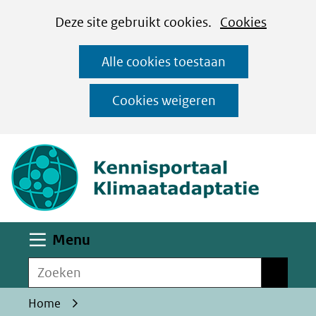
Cookies
Ga
Hier
Deze site gebruikt cookies.
Cookies
instellen
naar
kan
Alle cookies toestaan
de
het
inhoud
gebruik
Cookies weigeren
van
(naar homepa
cookies
op
deze
website
worden
Uitklappen
Menu
toegestaan
Zoeken
of
Zoeken
geweigerd.
Home