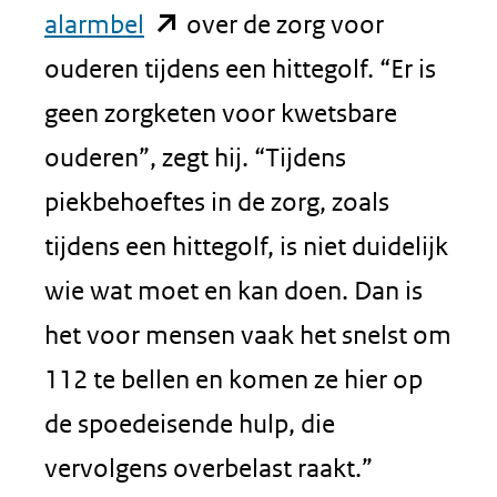
(opent
alarmbel
over de zorg voor
in
ouderen tijdens een hittegolf. “Er is
nieuw
geen zorgketen voor kwetsbare
venster)
ouderen”, zegt hij. “Tijdens
(verwijst
piekbehoeftes in de zorg, zoals
naar
tijdens een hittegolf, is niet duidelijk
een
wie wat moet en kan doen. Dan is
andere
het voor mensen vaak het snelst om
website)
112 te bellen en komen ze hier op
de spoedeisende hulp, die
vervolgens overbelast raakt.”