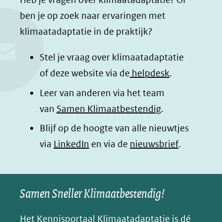
c
n
a
a
ben je op zoek naar ervaringen met
e
k
t
d
klimaatadaptatie in de praktijk?
b
e
s
e
o
d
a
l
Stel je vraag over klimaatadaptatie
o
I
p
e
of deze website via de
helpdesk
.
k
n
p
n
Leer van anderen via het team
(opent
(opent
(opent
o
van
Samen Klimaatbestendig
.
in
in
in
p
Blijf op de hoogte van alle nieuwtjes
nieuw
nieuw
nieuw
B
(opent
via
LinkedIn
venster)
venster)
en via de
venster)
nieuwsbrief
.
l
(verwijst
(verwijst
(verwijst
in
u
naar
naar
naar
e
nieuw
een
een
een
s
Samen Sneller Klimaatbestendig!
venster)
andere
andere
andere
k
(verwijst
website)
website)
website)
Het Kennisportaal Klimaatadaptatie is dé
y