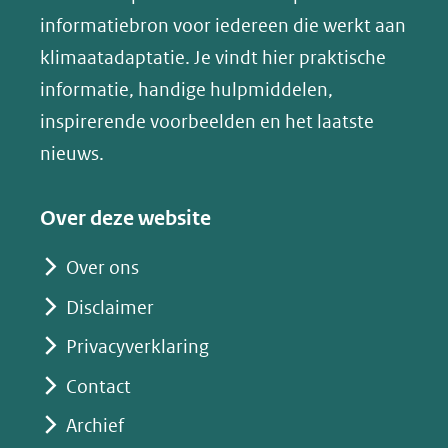
naar
(opent
informatiebron voor iedereen die werkt aan
een
in
klimaatadaptatie. Je vindt hier praktische
andere
nieuw
informatie, handige hulpmiddelen,
website)
venster)
inspirerende voorbeelden en het laatste
(verwijst
nieuws.
naar
een
Over deze website
andere
website)
Over ons
Disclaimer
Privacyverklaring
Contact
Archief