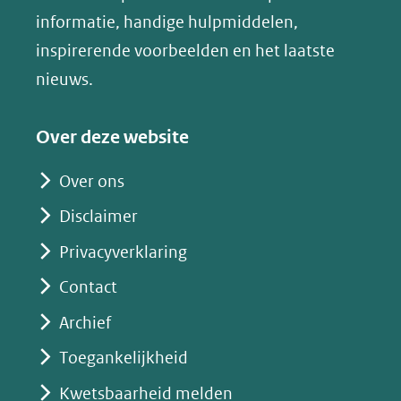
andere
nieuw
informatie, handige hulpmiddelen,
website)
venster)
inspirerende voorbeelden en het laatste
(verwijst
nieuws.
naar
een
Over deze website
andere
website)
Over ons
Disclaimer
Privacyverklaring
Contact
Archief
Toegankelijkheid
Kwetsbaarheid melden