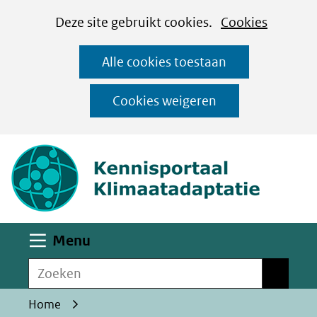
Cookies
Ga
Hier
Deze site gebruikt cookies.
Cookies
instellen
naar
kan
Alle cookies toestaan
de
het
inhoud
gebruik
Cookies weigeren
van
(naar homepa
cookies
op
deze
website
worden
Uitklappen
Menu
toegestaan
Zoeken
of
Zoeken
geweigerd.
Home