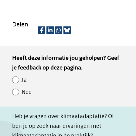
Delen
D
D
D
D
e
e
e
e
Kopie
Heeft deze informatie jou geholpen? Geef
l
l
l
z
van
je feedback op deze pagina.
e
e
e
e
Paginawaardering
n
n
n
p
Ja
o
o
o
a
Nee
p
p
p
g
F
L
W
i
a
i
h
n
Heb je vragen over klimaatadaptatie? Of
c
n
a
a
ben je op zoek naar ervaringen met
e
k
t
d
klimaatadaptatie in de praktijk?