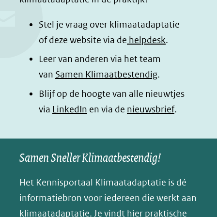
b
e
s
e
o
d
a
l
Stel je vraag over klimaatadaptatie
o
I
p
e
of deze website via de
helpdesk
.
k
n
p
n
Leer van anderen via het team
(opent
(opent
(opent
o
van
Samen Klimaatbestendig
.
in
in
in
p
Blijf op de hoogte van alle nieuwtjes
nieuw
nieuw
nieuw
B
(opent
via
LinkedIn
venster)
venster)
en via de
venster)
nieuwsbrief
.
l
(verwijst
(verwijst
(verwijst
in
u
naar
naar
naar
e
nieuw
een
een
een
s
Samen Sneller Klimaatbestendig!
venster)
andere
andere
andere
k
(verwijst
website)
website)
website)
Het Kennisportaal Klimaatadaptatie is dé
y
naar
(opent
informatiebron voor iedereen die werkt aan
een
in
klimaatadaptatie. Je vindt hier praktische