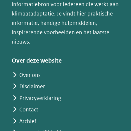
(opent
informatiebron voor iedereen die werkt aan
een
in
klimaatadaptatie. Je vindt hier praktische
andere
nieuw
informatie, handige hulpmiddelen,
website)
venster)
inspirerende voorbeelden en het laatste
(verwijst
nieuws.
naar
een
Over deze website
andere
website)
Over ons
Disclaimer
Privacyverklaring
Contact
Archief