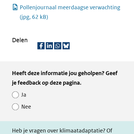
Pollenjournaal meerdaagse verwachting
(jpg, 62 kB)
Delen
D
D
D
D
e
e
e
e
Kopie
Heeft deze informatie jou geholpen? Geef
l
l
l
z
van
je feedback op deze pagina.
e
e
e
e
Paginawaardering
n
n
n
p
Ja
o
o
o
a
Nee
p
p
p
g
F
L
W
i
a
i
h
n
Heb je vragen over klimaatadaptatie? Of