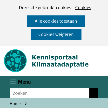
Cookies
Ga
Hier
Deze site gebruikt cookies.
Cookies
instellen
naar
kan
Alle cookies toestaan
de
het
inhoud
gebruik
Cookies weigeren
van
(naar homepa
cookies
op
deze
website
worden
Uitklappen
Menu
toegestaan
Zoeken
of
Zoeken
geweigerd.
Home