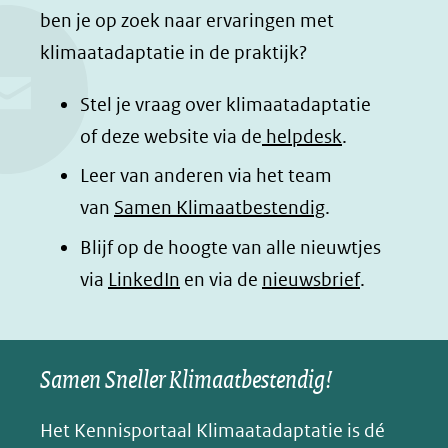
c
n
a
a
ben je op zoek naar ervaringen met
e
k
t
d
klimaatadaptatie in de praktijk?
b
e
s
e
o
d
a
l
Stel je vraag over klimaatadaptatie
o
I
p
e
of deze website via de
helpdesk
.
k
n
p
n
Leer van anderen via het team
(opent
(opent
(opent
o
van
Samen Klimaatbestendig
.
in
in
in
p
Blijf op de hoogte van alle nieuwtjes
nieuw
nieuw
nieuw
B
(opent
via
LinkedIn
venster)
venster)
en via de
venster)
nieuwsbrief
.
l
(verwijst
(verwijst
(verwijst
in
u
naar
naar
naar
e
nieuw
een
een
een
s
Samen Sneller Klimaatbestendig!
venster)
andere
andere
andere
k
(verwijst
website)
website)
website)
Het Kennisportaal Klimaatadaptatie is dé
y
naar