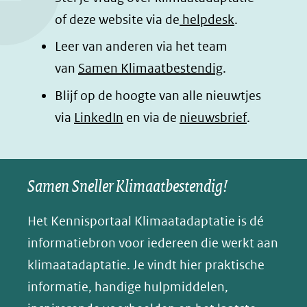
o
I
p
e
of deze website via de
helpdesk
.
k
n
p
n
Leer van anderen via het team
(opent
(opent
(opent
o
van
Samen Klimaatbestendig
.
in
in
in
p
Blijf op de hoogte van alle nieuwtjes
nieuw
nieuw
nieuw
B
(opent
via
LinkedIn
venster)
venster)
en via de
venster)
nieuwsbrief
.
l
(verwijst
(verwijst
(verwijst
in
u
naar
naar
naar
e
nieuw
een
een
een
s
Samen Sneller Klimaatbestendig!
venster)
andere
andere
andere
k
(verwijst
website)
website)
website)
Het Kennisportaal Klimaatadaptatie is dé
y
naar
(opent
informatiebron voor iedereen die werkt aan
een
in
klimaatadaptatie. Je vindt hier praktische
andere
nieuw
informatie, handige hulpmiddelen,
website)
venster)