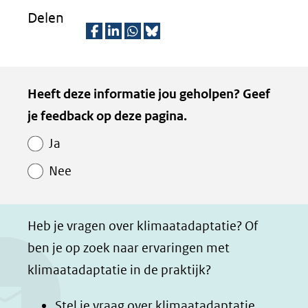
Delen
D
D
D
D
e
e
e
e
Kopie
Heeft deze informatie jou geholpen? Geef
l
l
l
z
van
je feedback op deze pagina.
e
e
e
e
Paginawaardering
n
n
n
p
Ja
o
o
o
a
Nee
p
p
p
g
F
L
W
i
a
i
h
n
Heb je vragen over klimaatadaptatie? Of
c
n
a
a
ben je op zoek naar ervaringen met
e
k
t
d
klimaatadaptatie in de praktijk?
b
e
s
e
o
d
a
l
Stel je vraag over klimaatadaptatie