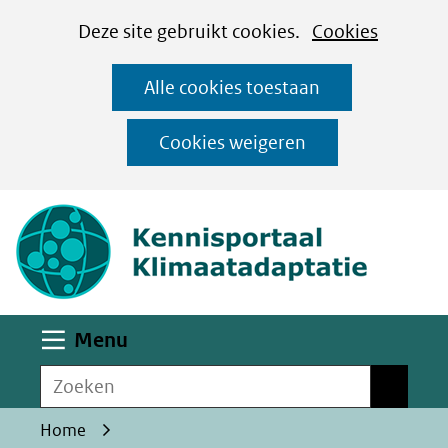
Cookies
Ga
Hier
Deze site gebruikt cookies.
Cookies
instellen
naar
kan
Alle cookies toestaan
de
het
inhoud
gebruik
Cookies weigeren
van
(naar homepa
cookies
op
deze
website
worden
Uitklappen
Menu
toegestaan
Zoeken
of
Zoeken
geweigerd.
Home