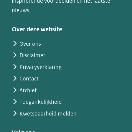
inspirerende voorbeelden en het laatste
(verwijst
nieuws.
naar
een
Over deze website
andere
website)
Over ons
Disclaimer
Privacyverklaring
Contact
Archief
Toegankelijkheid
Kwetsbaarheid melden