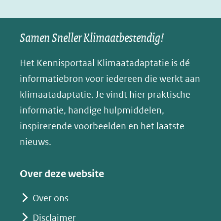
in
o
I
p
e
nieuw
k
n
p
n
Samen Sneller Klimaatbestendig!
venster)
(opent
(opent
(opent
o
(verwijst
in
in
in
p
Het Kennisportaal Klimaatadaptatie is dé
naar
nieuw
nieuw
nieuw
B
informatiebron voor iedereen die werkt aan
een
venster)
venster)
venster)
l
klimaatadaptatie. Je vindt hier praktische
andere
(verwijst
(verwijst
(verwijst
u
informatie, handige hulpmiddelen,
website)
naar
naar
naar
e
inspirerende voorbeelden en het laatste
een
een
een
s
nieuws.
andere
andere
andere
k
website)
website)
website)
y
Over deze website
(opent
in
Over ons
nieuw
Disclaimer
venster)