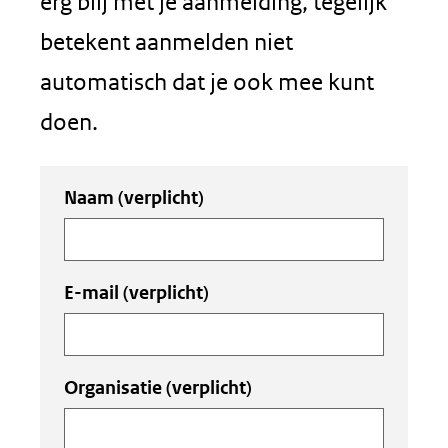
erg blij met je aanmelding, tegelijk
betekent aanmelden niet
automatisch dat je ook mee kunt
doen.
Uw
Naam
(verplicht)
invoer
E-mail
(verplicht)
Organisatie
(verplicht)