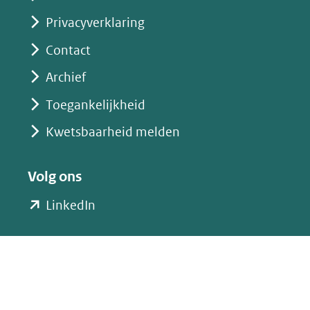
(verwijst
Privacyverklaring
naar
Contact
een
Archief
andere
website)
Toegankelijkheid
Kwetsbaarheid melden
Volg ons
(opent
LinkedIn
in
nieuw
venster)
(verwijst