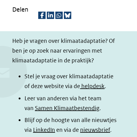
Delen
D
D
D
D
e
e
e
e
Heb je vragen over klimaatadaptatie? Of
l
l
l
z
ben je op zoek naar ervaringen met
e
e
e
e
klimaatadaptatie in de praktijk?
n
n
n
p
o
o
o
a
Stel je vraag over klimaatadaptatie
p
p
p
g
of deze website via de
helpdesk
.
F
L
W
i
Leer van anderen via het team
a
i
h
n
van
Samen Klimaatbestendig
.
c
n
a
a
e
k
t
d
Blijf op de hoogte van alle nieuwtjes
b
e
s
e
(opent
via
LinkedIn
en via de
nieuwsbrief
.
o
d
a
l