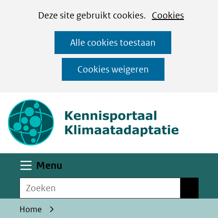
Cookies
Ga
Hier
Deze site gebruikt cookies.
Cookies
instellen
naar
kan
Alle cookies toestaan
de
het
inhoud
gebruik
Cookies weigeren
van
(naar homepa
cookies
op
deze
website
worden
Uitklappen
Menu
toegestaan
Zoeken
of
Zoeken
geweigerd.
Home