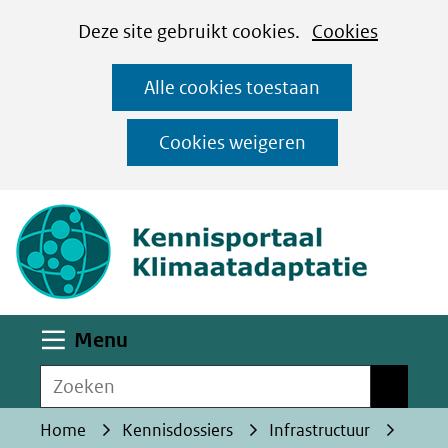
Cookies
Ga
Hier
Deze site gebruikt cookies.
Cookies
instellen
naar
kan
Alle cookies toestaan
de
het
inhoud
gebruik
Cookies weigeren
van
(naar homepa
cookies
op
deze
website
worden
Uitklappen
Menu
toegestaan
Zoeken
of
Zoeken
geweigerd.
Home
Kennisdossiers
Infrastructuur