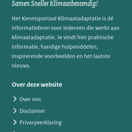
een
een
een
s
Samen Sneller Klimaatbestendig!
venster)
andere
andere
andere
k
(verwijst
website)
website)
website)
Het Kennisportaal Klimaatadaptatie is dé
y
naar
(opent
informatiebron voor iedereen die werkt aan
een
in
klimaatadaptatie. Je vindt hier praktische
andere
nieuw
informatie, handige hulpmiddelen,
website)
venster)
inspirerende voorbeelden en het laatste
(verwijst
nieuws.
naar
een
Over deze website
andere
website)
Over ons
Disclaimer
Privacyverklaring