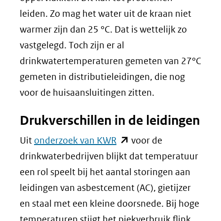
leiden. Zo mag het water uit de kraan niet
warmer zijn dan 25 °C. Dat is wettelijk zo
vastgelegd. Toch zijn er al
drinkwatertemperaturen gemeten van 27°C
gemeten in distributieleidingen, die nog
voor de huisaansluitingen zitten.
Drukverschillen in de leidingen
(opent
Uit
onderzoek van KWR
voor de
in
drinkwaterbedrijven blijkt dat temperatuur
nieuw
een rol speelt bij het aantal storingen aan
venster)
leidingen van asbestcement (AC), gietijzer
(verwijst
en staal met een kleine doorsnede. Bij hoge
naar
temperaturen stijgt het piekverbruik flink,