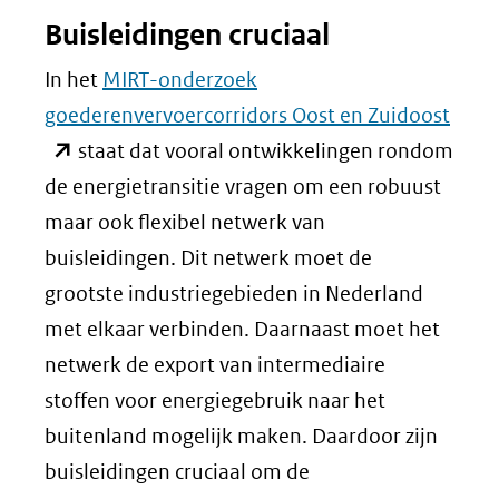
Buisleidingen cruciaal
In het
MIRT-onderzoek
(ope
goederenvervoercorridors Oost en Zuidoost
in
staat dat vooral ontwikkelingen rondom
nieu
de energietransitie vragen om een robuust
venst
maar ook flexibel netwerk van
(verw
buisleidingen. Dit netwerk moet de
naar
grootste industriegebieden in Nederland
een
met elkaar verbinden. Daarnaast moet het
ande
netwerk de export van intermediaire
websi
stoffen voor energiegebruik naar het
buitenland mogelijk maken. Daardoor zijn
buisleidingen cruciaal om de