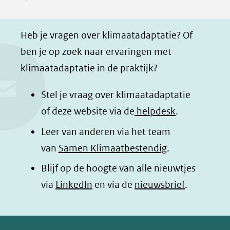
p
p
p
g
F
L
W
i
a
i
h
n
Heb je vragen over klimaatadaptatie? Of
c
n
a
a
ben je op zoek naar ervaringen met
e
k
t
d
klimaatadaptatie in de praktijk?
b
e
s
e
o
d
a
l
Stel je vraag over klimaatadaptatie
o
I
p
e
of deze website via de
helpdesk
.
k
n
p
n
Leer van anderen via het team
(opent
(opent
(opent
o
van
Samen Klimaatbestendig
.
in
in
in
p
Blijf op de hoogte van alle nieuwtjes
nieuw
nieuw
nieuw
B
(opent
via
LinkedIn
venster)
venster)
en via de
venster)
nieuwsbrief
.
l
(verwijst
(verwijst
(verwijst
in
u
naar
naar
naar
e
nieuw