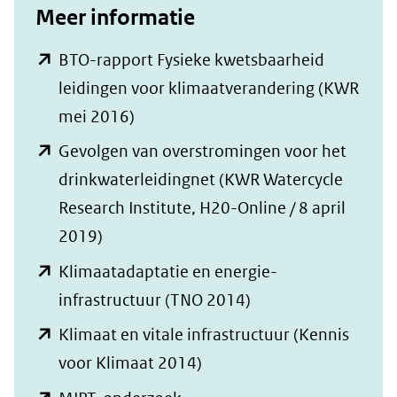
Meer informatie
BTO-rapport Fysieke kwetsbaarheid
leidingen voor klimaatverandering (KWR
(opent
mei 2016)
in
Gevolgen van overstromingen voor het
nieuw
drinkwaterleidingnet (KWR Watercycle
venster)
Research Institute, H20-Online / 8 april
(verwijst
(opent
2019)
naar
in
Klimaatadaptatie en energie-
een
nieuw
(opent
infrastructuur (TNO 2014)
andere
venster)
in
Klimaat en vitale infrastructuur (Kennis
website)
(verwijst
nieuw
(opent
voor Klimaat 2014)
naar
venster)
in