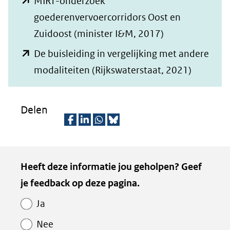
MIRT-onderzoek
een
(verwijst
nieuw
goederenvervoercorridors Oost en
andere
naar
venster)
(opent
Zuidoost (minister I&M, 2017)
website)
een
(verwijst
in
De buisleiding in vergelijking met andere
andere
naar
nieuw
(opent
modaliteiten (Rijkswaterstaat, 2021)
website)
een
venster)
in
andere
(verwijst
nieuw
Delen
website)
naar
venster)
een
(verwijst
D
D
D
D
andere
naar
e
e
e
e
Kopie
website)
Heeft deze informatie jou geholpen? Geef
een
l
l
l
z
van
je feedback op deze pagina.
e
e
e
e
andere
Paginawaardering
n
n
n
p
website)
Ja
o
o
o
a
Nee