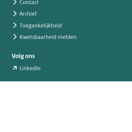
Contact
Archief
Toegankelijkheid
Kwetsbaarheid melden
Volg ons
(opent
LinkedIn
in
nieuw
venster)
(verwijst
naar
een