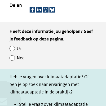
venster)
Delen
(verwijst
D
D
D
D
naar
e
e
e
e
een
Kopie
Heeft deze informatie jou geholpen? Geef
l
l
l
z
andere
van
je feedback op deze pagina.
e
e
e
e
website)
Paginawaardering
n
n
n
p
Ja
o
o
o
a
Nee
p
p
p
g
F
L
W
i
a
i
h
n
Heb je vragen over klimaatadaptatie? Of
c
n
a
a
ben je op zoek naar ervaringen met
e
k
t
d
klimaatadaptatie in de praktijk?
b
e
s
e
o
d
a
l
Stel je vraag over klimaatadaptatie