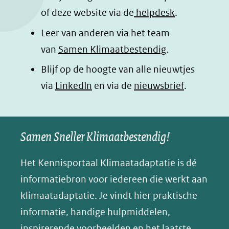
o
I
p
e
of deze website via de
helpdesk
.
k
n
p
n
Leer van anderen via het team
(opent
(opent
(opent
o
van
Samen Klimaatbestendig
.
in
in
in
p
Blijf op de hoogte van alle nieuwtjes
nieuw
nieuw
nieuw
B
(opent
via
LinkedIn
venster)
venster)
en via de
venster)
nieuwsbrief
.
l
(verwijst
(verwijst
(verwijst
in
u
naar
naar
naar
e
nieuw
een
een
een
s
Samen Sneller Klimaatbestendig!
venster)
andere
andere
andere
k
(verwijst
website)
website)
website)
Het Kennisportaal Klimaatadaptatie is dé
y
naar
(opent
informatiebron voor iedereen die werkt aan
een
in
klimaatadaptatie. Je vindt hier praktische
andere
nieuw
informatie, handige hulpmiddelen,
website)
venster)
inspirerende voorbeelden en het laatste