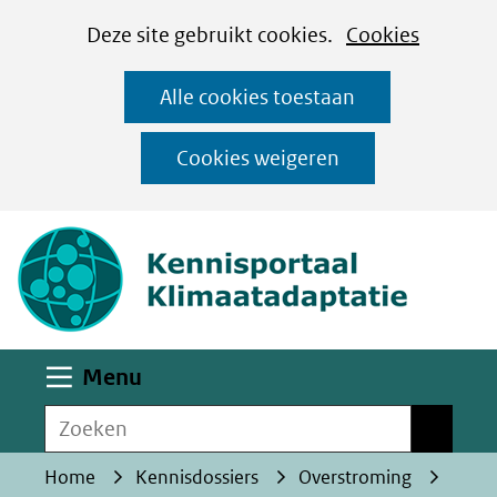
Cookies
Ga
Hier
Deze site gebruikt cookies.
Cookies
instellen
naar
kan
Alle cookies toestaan
de
het
inhoud
gebruik
Cookies weigeren
van
(naar homepa
cookies
op
deze
website
worden
Uitklappen
Menu
toegestaan
Zoeken
of
Zoeken
geweigerd.
Home
Kennisdossiers
Overstroming