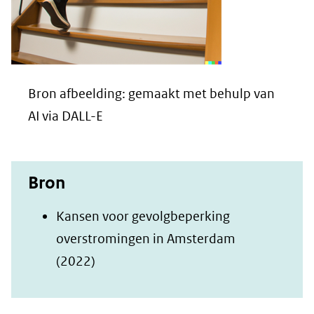
Bron afbeelding: gemaakt met behulp van
AI via DALL-E
Bron
Kansen voor gevolgbeperking
overstromingen in Amsterdam
(opent
(2022)
in
nieuw