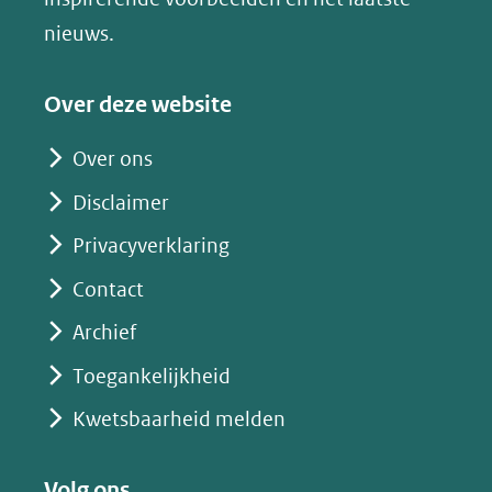
(verwijst
nieuws.
naar
een
Over deze website
andere
website)
Over ons
Disclaimer
Privacyverklaring
Contact
Archief
Toegankelijkheid
Kwetsbaarheid melden
Volg ons