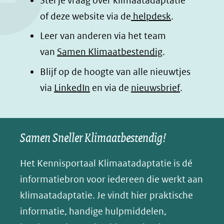
Stel je vraag over klimaatadaptatie
of deze website via de
helpdesk
.
Leer van anderen via het team
van
Samen Klimaatbestendig
.
Blijf op de hoogte van alle nieuwtjes
(opent
via
LinkedIn
en via de
nieuwsbrief
.
in
nieuw
Samen Sneller Klimaatbestendig!
venster)
(verwijst
Het Kennisportaal Klimaatadaptatie is dé
naar
informatiebron voor iedereen die werkt aan
een
klimaatadaptatie. Je vindt hier praktische
andere
informatie, handige hulpmiddelen,
website)