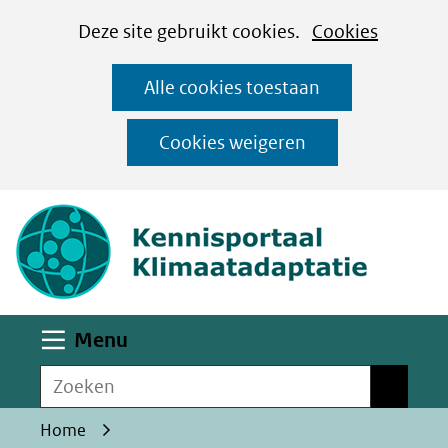
Cookies
Ga
Hier
Deze site gebruikt cookies.
Cookies
instellen
naar
kan
Alle cookies toestaan
de
het
inhoud
gebruik
Cookies weigeren
van
(naar homepa
cookies
op
deze
website
worden
Uitklappen
Menu
toegestaan
Zoeken
of
Zoeken
geweigerd.
Home