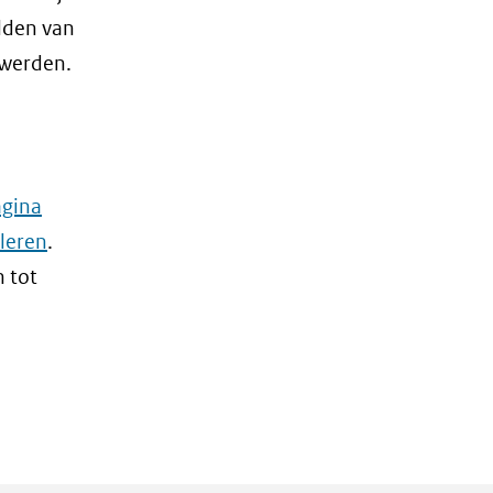
elden van
 werden.
agina
leren
.
n tot