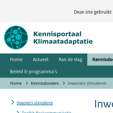
Cookies
Deze site gebruikt
instellen
Hier
(naar homepa
kan
het
gebruik
van
Home
Actueel
Aan de slag
Kennisdo
cookies
op
Beleid & programma's
deze
Home
Kennisdossiers
Inwoners stimuleren
website
worden
Inw
toegestaan
Inwoners stimuleren
of