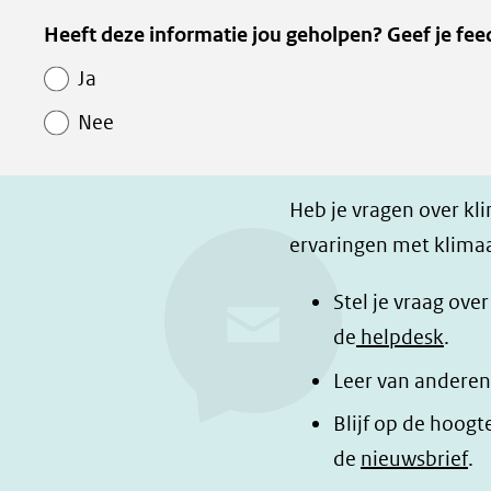
e
e
e
Kopie
Heeft deze informatie jou geholpen? Geef je fee
l
l
z
van
e
e
e
Ja
Paginawaardering
n
n
p
Nee
o
o
a
p
p
g
F
L
i
Heb je vragen over kl
a
i
n
ervaringen met klimaa
c
n
a
e
k
d
Stel je vraag ove
b
e
e
de
helpdesk
.
o
d
l
Leer van anderen
o
I
e
Blijf op de hoogt
k
n
n
de
nieuwsbrief
.
(opent
(opent
o