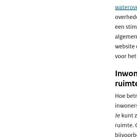
waterove
overhede
een stim
algemene
website 
voor het
Inwon
ruimt
Hoe betr
inwoners
Je kunt 
ruimte. 
bijvoorb