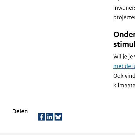
inwoners
projecte
Onder
stimu
Wil je j
met de l
Ook vind
klimaata
Delen
D
D
D