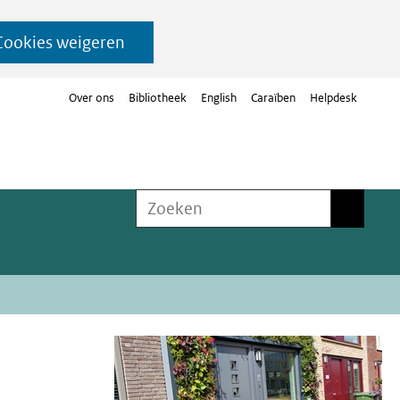
Cookies weigeren
Over ons
Bibliotheek
English
Caraïben
Helpdesk
Zoeken
Zoeken