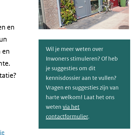
en en
hun
Wil je meer weten over
n en
Inwoners stimuleren? Of heb
mte.
je suggesties om dit
tatie?
kennisdossier aan te vullen?
Vragen en suggesties zijn van
harte welkom! Laat het ons
weten
via het
contactformulier
.
ie