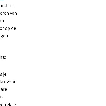
 andere
seren van
van
or op de
ngen
are
s je
lak voor.
bare
an
etrek je