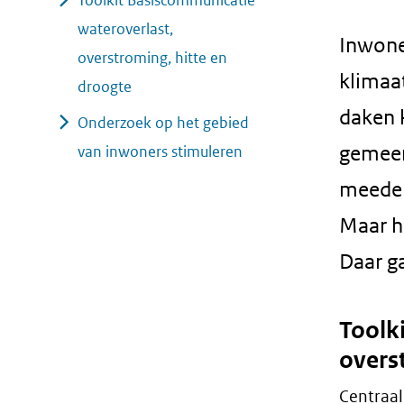
Toolkit Basiscommunicatie
geweigerd.
wateroverlast,
Inwoner
overstroming, hitte en
klimaa
droogte
daken 
Onderzoek op het gebied
gemeen
van inwoners stimuleren
meeden
Maar h
Daar ga
Toolk
overs
Centraal