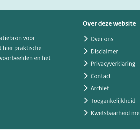
nieuw
venster)
(verwijst
Over deze website
naar
atiebron voor
Over ons
een
 hier praktische
andere
Disclaimer
 voorbeelden en het
website)
Privacyverklaring
Contact
Archief
Toegankelijkheid
Kwetsbaarheid me