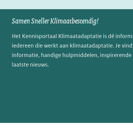
in
in
p
nieuw
nieuw
B
Samen Sneller Klimaatbestendig!
venster)
venster)
l
(verwijst
(verwijst
u
Het Kennisportaal Klimaatadaptatie is dé inform
naar
naar
e
iedereen die werkt aan klimaatadaptatie. Je vindt
een
een
s
informatie, handige hulpmiddelen, inspirerende
andere
andere
k
website)
website)
laatste nieuws.
y
(opent
in
nieuw
venster)
(verwijst
naar
een