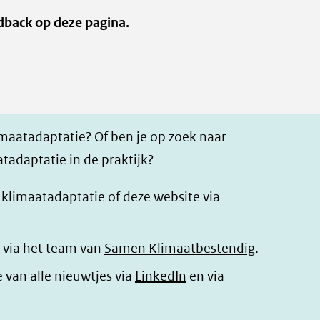
dback op deze pagina.
imaatadaptatie? Of ben je op zoek naar
tadaptatie in de praktijk?
r klimaatadaptatie of deze website via
 via het team van
Samen Klimaatbestendig
.
(opent
e van alle nieuwtjes via
LinkedIn
en via
in