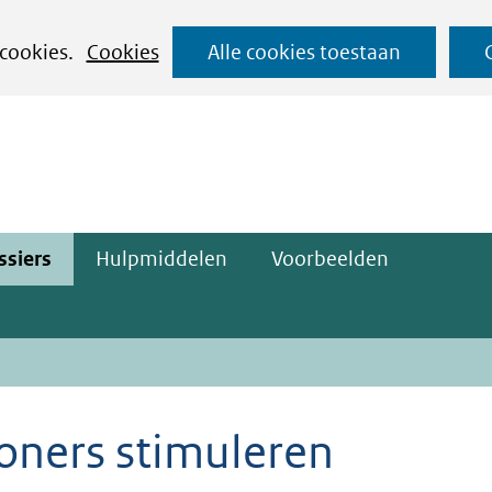
Ga
 cookies.
Cookies
Alle cookies toestaan
naar
ge)
de
inhoud
ssiers
Hulpmiddelen
Voorbeelden
oners stimuleren