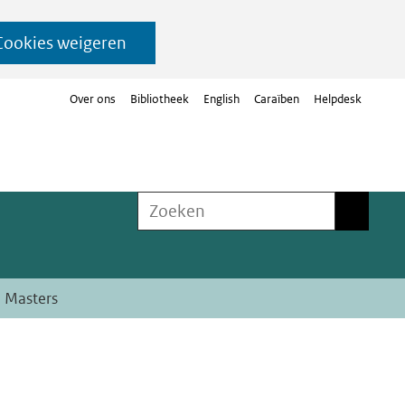
Cookies weigeren
Over ons
Bibliotheek
English
Caraïben
Helpdesk
Zoeken
Zoeken
 Masters