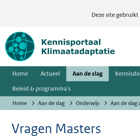
Cookies
Deze site gebruikt
instellen
Hier
(naar homepa
kan
het
gebruik
van
Home
Actueel
Aan de slag
Kennisdo
cookies
op
Beleid & programma's
deze
Home
Aan de slag
Onderwijs
Aan de slag 
website
worden
Vragen Masters
toegestaan
of