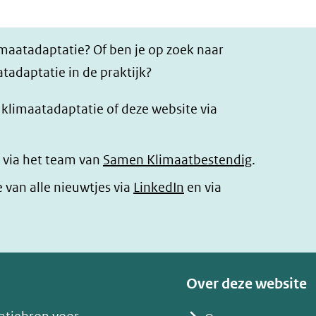
imaatadaptatie? Of ben je op zoek naar
tadaptatie in de praktijk?
r klimaatadaptatie of deze website via
 via het team van
Samen Klimaatbestendig
.
(opent
e van alle nieuwtjes via
LinkedIn
en via
in
nieuw
venster)
(verwijst
Over deze website
naar