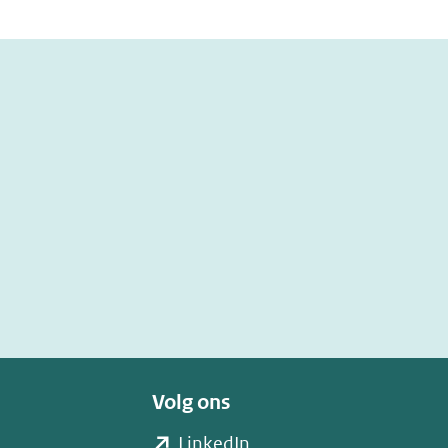
Volg ons
(opent
LinkedIn