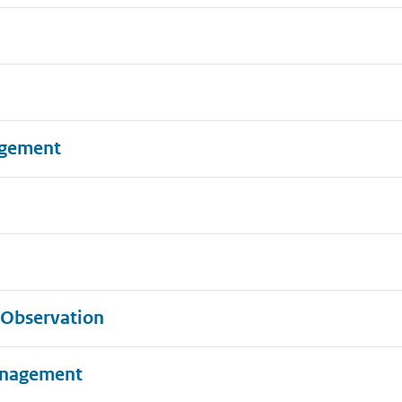
agement
 Observation
anagement