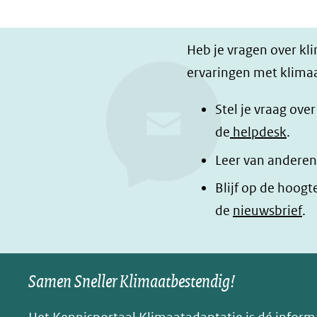
D
D
D
e
e
e
Heb je vragen over kl
l
l
z
ervaringen met klimaa
e
e
e
n
n
p
Stel je vraag ove
o
o
a
de
helpdesk
.
p
p
g
Leer van anderen
F
L
i
a
i
n
Blijf op de hoogt
c
n
a
de
nieuwsbrief
.
e
k
d
b
e
e
o
d
l
Samen Sneller Klimaatbestendig!
o
I
e
k
n
n