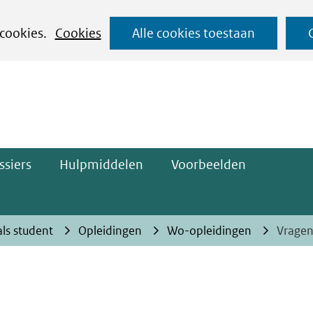
Ga
 cookies.
Cookies
Alle cookies toestaan
naar
ge)
de
inhoud
ssiers
Hulpmiddelen
Voorbeelden
als student
Opleidingen
Wo-opleidingen
Vragen