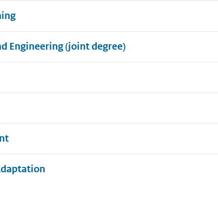
ning
d Engineering (joint degree)
nt
Uitklappen
Adaptation