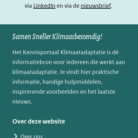
b
e
s
e
(opent
via
LinkedIn
en via de
nieuwsbrief
.
o
d
a
l
in
o
I
p
e
nieuw
k
n
p
n
Samen Sneller Klimaatbestendig!
venster)
(opent
(opent
(opent
o
(verwijst
in
in
in
p
Het Kennisportaal Klimaatadaptatie is dé
naar
nieuw
nieuw
nieuw
B
informatiebron voor iedereen die werkt aan
een
venster)
venster)
venster)
l
klimaatadaptatie. Je vindt hier praktische
andere
(verwijst
(verwijst
(verwijst
u
informatie, handige hulpmiddelen,
website)
naar
naar
naar
e
inspirerende voorbeelden en het laatste
een
een
een
s
nieuws.
andere
andere
andere
k
website)
website)
website)
y
Over deze website
(opent
in
Over ons