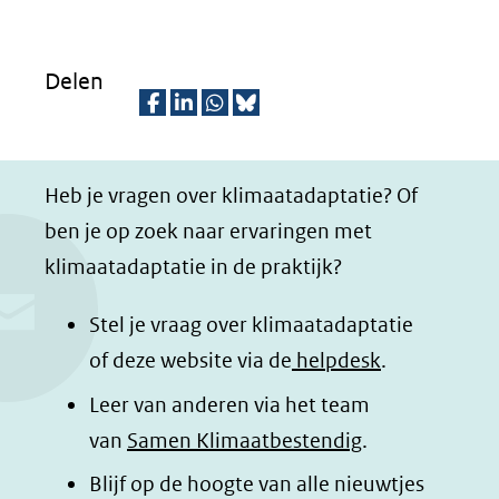
Delen
D
D
D
D
e
e
e
e
Heb je vragen over klimaatadaptatie? Of
l
l
l
z
ben je op zoek naar ervaringen met
e
e
e
e
klimaatadaptatie in de praktijk?
n
n
n
p
o
o
o
a
Stel je vraag over klimaatadaptatie
p
p
p
g
of deze website via de
helpdesk
.
F
L
W
i
Leer van anderen via het team
a
i
h
n
van
Samen Klimaatbestendig
.
c
n
a
a
e
k
t
d
Blijf op de hoogte van alle nieuwtjes