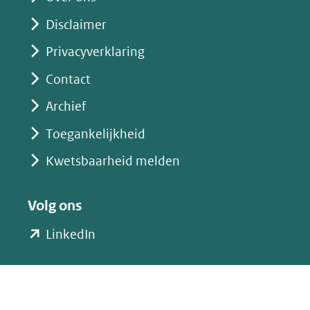
nieuw
Disclaimer
venster)
(verwijst
Privacyverklaring
naar
Contact
een
Archief
andere
website)
Toegankelijkheid
Kwetsbaarheid melden
Volg ons
(opent
LinkedIn
in
nieuw
venster)