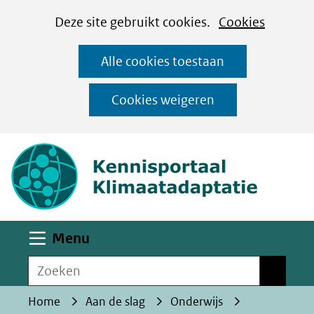
Cookies
Ga
Hier
Deze site gebruikt cookies.
Cookies
instellen
naar
kan
Alle cookies toestaan
de
het
inhoud
gebruik
Cookies weigeren
van
(naar homepa
cookies
op
deze
website
worden
Uitklappen
Menu
toegestaan
Zoeken
of
Zoeken
geweigerd.
Home
Aan de slag
Onderwijs