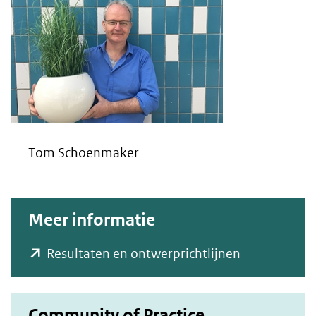
Tom Schoenmaker
Meer informatie
(opent
Resultaten en ontwerprichtlijnen
in
nieuw
Community of Practice