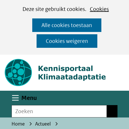
Cookies
Ga
Hier
Deze site gebruikt cookies.
Cookies
instellen
naar
kan
Alle cookies toestaan
de
het
inhoud
gebruik
Cookies weigeren
van
(naar homepa
cookies
op
deze
website
worden
Uitklappen
Menu
toegestaan
Zoeken
of
Zoeken
geweigerd.
Home
Actueel