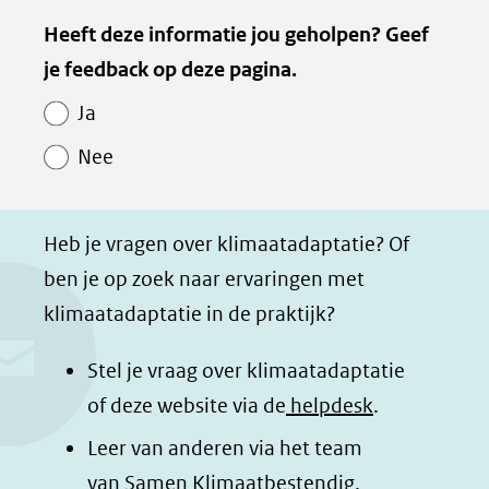
e
e
e
e
Kopie
Heeft deze informatie jou geholpen? Geef
l
l
l
z
van
je feedback op deze pagina.
e
e
e
e
Paginawaardering
n
n
n
p
Ja
o
o
o
a
Nee
p
p
p
g
F
L
W
i
a
i
h
n
Heb je vragen over klimaatadaptatie? Of
c
n
a
a
ben je op zoek naar ervaringen met
e
k
t
d
klimaatadaptatie in de praktijk?
b
e
s
e
o
d
a
l
Stel je vraag over klimaatadaptatie
o
I
p
e
of deze website via de
helpdesk
.
k
n
p
n
Leer van anderen via het team
(opent
(opent
(opent
o
van
Samen Klimaatbestendig
.