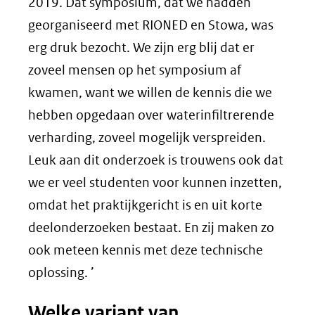
een
venste
2019. Dat symposium, dat we hadden
andere
(verwi
georganiseerd met RIONED en Stowa, was
website)
naar
erg druk bezocht. We zijn erg blij dat er
een
zoveel mensen op het symposium af
ander
kwamen, want we willen de kennis die we
websit
hebben opgedaan over waterinfiltrerende
verharding, zoveel mogelijk verspreiden.
Leuk aan dit onderzoek is trouwens ook dat
we er veel studenten voor kunnen inzetten,
omdat het praktijkgericht is en uit korte
deelonderzoeken bestaat. En zij maken zo
ook meteen kennis met deze technische
oplossing. ’
Welke variant van