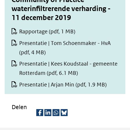
venster)
waterinfiltrerende verharding -
(verwijst
11 december 2019
naar
een
Rapportage
(pdf, 1 MB)
andere
Presentatie | Tom Schoenmaker - HvA
website)
(pdf, 4 MB)
Presentatie | Kees Koudstaal - gemeente
Rotterdam
(pdf, 6.1 MB)
Presentatie | Arjan Min
(pdf, 1.9 MB)
Delen
D
D
D
D