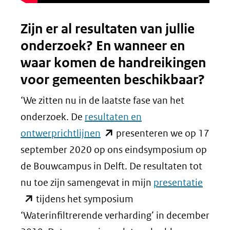
Zijn er al resultaten van jullie
onderzoek? En wanneer en
waar komen de handreikingen
voor gemeenten beschikbaar?
‘We zitten nu in de laatste fase van het
onderzoek. De
resultaten en
(opent
ontwerprichtlijnen
presenteren we op 17
in
september 2020 op ons eindsymposium op
nieuw
de Bouwcampus in Delft. De resultaten tot
venster)
(open
nu toe zijn samengevat in mijn
presentatie
(verwijst
in
tijdens het symposium
naar
nieuw
‘Waterinfiltrerende verharding’ in december