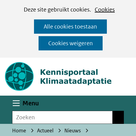
Cookies
Ga
Hier
Deze site gebruikt cookies.
Cookies
instellen
naar
kan
Alle cookies toestaan
de
het
inhoud
gebruik
Cookies weigeren
van
(naar homepa
cookies
op
deze
website
worden
Uitklappen
Menu
toegestaan
Zoeken
of
Zoeken
geweigerd.
Home
Actueel
Nieuws