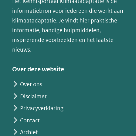
website)
website)
website)
Het Kennisportaal Klimaatadaptatie is dé
y
naar
(opent
informatiebron voor iedereen die werkt aan
een
in
klimaatadaptatie. Je vindt hier praktische
andere
nieuw
informatie, handige hulpmiddelen,
website)
venster)
inspirerende voorbeelden en het laatste
(verwijst
nieuws.
naar
een
Over deze website
andere
website)
Over ons
Disclaimer
Privacyverklaring
Contact
Archief