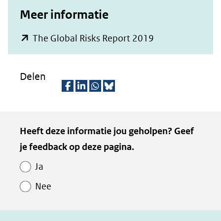
Meer informatie
(opent
The Global Risks Report 2019
in
nieuw
Delen
venster)
(verwijst
D
D
D
D
naar
e
e
e
e
Kopie
Heeft deze informatie jou geholpen? Geef
een
l
l
l
z
van
je feedback op deze pagina.
e
e
e
e
andere
Paginawaardering
n
n
n
p
website)
Ja
o
o
o
a
Nee
p
p
p
g
F
L
W
i