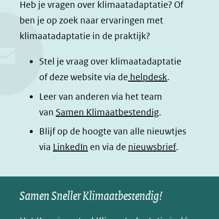
a
i
h
n
Heb je vragen over klimaatadaptatie? Of
c
n
a
a
ben je op zoek naar ervaringen met
e
k
t
d
klimaatadaptatie in de praktijk?
b
e
s
e
o
d
a
l
Stel je vraag over klimaatadaptatie
o
I
p
e
of deze website via de
helpdesk
.
k
n
p
n
Leer van anderen via het team
(opent
(opent
(opent
o
van
Samen Klimaatbestendig
.
in
in
in
p
Blijf op de hoogte van alle nieuwtjes
nieuw
nieuw
nieuw
B
(opent
via
LinkedIn
venster)
venster)
en via de
venster)
nieuwsbrief
.
l
(verwijst
(verwijst
(verwijst
in
u
naar
naar
naar
e
nieuw
een
een
een
s
Samen Sneller Klimaatbestendig!
venster)
andere
andere
andere
k
(verwijst