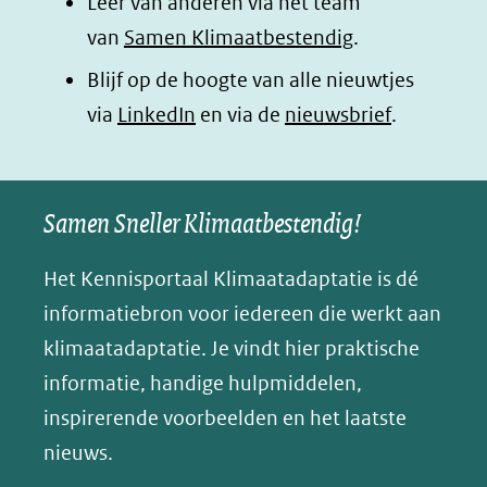
Leer van anderen via het team
(opent
(opent
(opent
o
van
Samen Klimaatbestendig
.
in
in
in
p
Blijf op de hoogte van alle nieuwtjes
nieuw
nieuw
nieuw
B
(opent
via
LinkedIn
venster)
venster)
en via de
venster)
nieuwsbrief
.
l
(verwijst
(verwijst
(verwijst
in
u
naar
naar
naar
e
nieuw
een
een
een
s
Samen Sneller Klimaatbestendig!
venster)
andere
andere
andere
k
(verwijst
website)
website)
website)
Het Kennisportaal Klimaatadaptatie is dé
y
naar
(opent
informatiebron voor iedereen die werkt aan
een
in
klimaatadaptatie. Je vindt hier praktische
andere
nieuw
informatie, handige hulpmiddelen,
website)
venster)
inspirerende voorbeelden en het laatste
(verwijst
nieuws.
naar