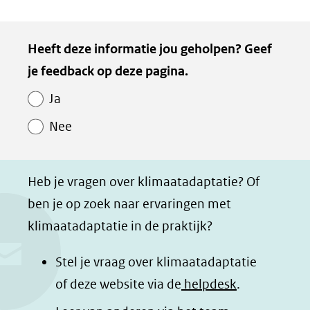
een
D
D
D
D
ande
e
e
e
e
Kopie
webs
Heeft deze informatie jou geholpen? Geef
l
l
l
z
van
je feedback op deze pagina.
e
e
e
e
Paginawaardering
n
n
n
p
Ja
o
o
o
a
Nee
p
p
p
g
F
L
W
i
a
i
h
n
Heb je vragen over klimaatadaptatie? Of
c
n
a
a
ben je op zoek naar ervaringen met
e
k
t
d
klimaatadaptatie in de praktijk?
b
e
s
e
o
d
a
l
Stel je vraag over klimaatadaptatie
o
I
p
e
of deze website via de
helpdesk
.
k
n
p
n