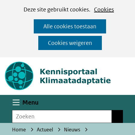
Cookies
Ga
Hier
Deze site gebruikt cookies.
Cookies
instellen
naar
kan
Alle cookies toestaan
de
het
inhoud
gebruik
Cookies weigeren
van
(naar homepa
cookies
op
deze
website
worden
Uitklappen
Menu
toegestaan
Zoeken
of
Zoeken
geweigerd.
Home
Actueel
Nieuws