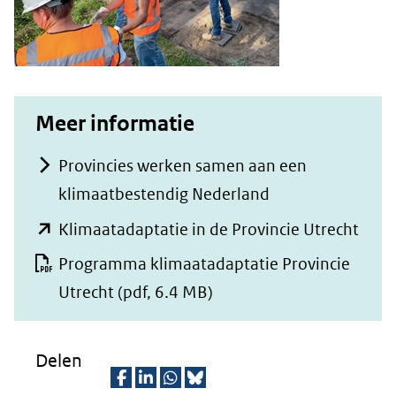
Meer informatie
Provincies werken samen aan een
klimaatbestendig Nederland
(ope
Klimaatadaptatie in de Provincie Utrecht
in
Programma klimaatadaptatie Provincie
nieu
Utrecht
(pdf, 6.4 MB)
venst
(verw
Delen
naar