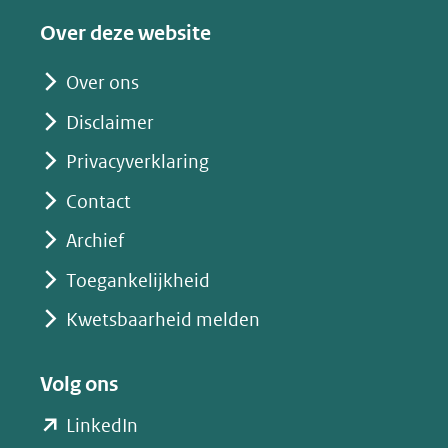
een
Over deze website
andere
website)
Over ons
Disclaimer
Privacyverklaring
Contact
Archief
Toegankelijkheid
Kwetsbaarheid melden
Volg ons
(opent
LinkedIn