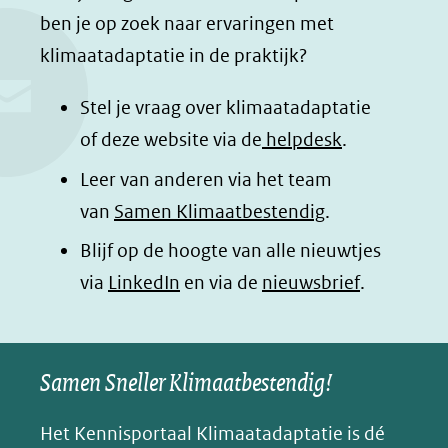
c
n
a
a
ben je op zoek naar ervaringen met
e
k
t
d
klimaatadaptatie in de praktijk?
b
e
s
e
o
d
a
l
Stel je vraag over klimaatadaptatie
o
I
p
e
of deze website via de
helpdesk
.
k
n
p
n
Leer van anderen via het team
(opent
(opent
(opent
o
van
Samen Klimaatbestendig
.
in
in
in
p
Blijf op de hoogte van alle nieuwtjes
nieuw
nieuw
nieuw
B
(opent
via
LinkedIn
venster)
venster)
en via de
venster)
nieuwsbrief
.
l
(verwijst
(verwijst
(verwijst
in
u
naar
naar
naar
e
nieuw
een
een
een
s
Samen Sneller Klimaatbestendig!
venster)
andere
andere
andere
k
(verwijst
website)
website)
website)
Het Kennisportaal Klimaatadaptatie is dé
y
naar