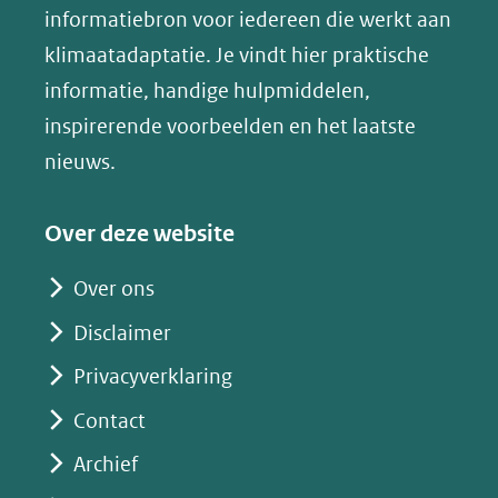
(opent
informatiebron voor iedereen die werkt aan
een
in
klimaatadaptatie. Je vindt hier praktische
andere
nieuw
informatie, handige hulpmiddelen,
website)
venster)
inspirerende voorbeelden en het laatste
(verwijst
nieuws.
naar
een
Over deze website
andere
website)
Over ons
Disclaimer
Privacyverklaring
Contact
Archief