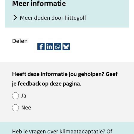
Meer informatie
Meer doden door hittegolf
Delen
D
D
D
D
e
e
e
e
Kopie
Heeft deze informatie jou geholpen? Geef
l
l
l
z
van
je feedback op deze pagina.
e
e
e
e
Paginawaardering
n
n
n
p
Ja
o
o
o
a
Nee
p
p
p
g
F
L
W
i
a
i
h
n
Heb je vragen over klimaatadaptatie? Of