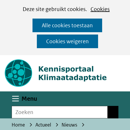
Cookies
Ga
Hier
Deze site gebruikt cookies.
Cookies
instellen
naar
kan
Alle cookies toestaan
de
het
inhoud
gebruik
Cookies weigeren
van
(naar homepa
cookies
op
deze
website
worden
Uitklappen
Menu
toegestaan
Zoeken
of
Zoeken
geweigerd.
Home
Actueel
Nieuws